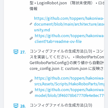
型 • LoginRobot.json （現状未使⽤） • 
情報
https://github.com/toppers/hakoniwa-
document/blob/main/architecture/asse
unity.md
https://github.com/toppers/hakoniwa-c
client?tab=readme-ov-file
コンフィグファイルの⽣成⽅法(1/3) • 
27.
スを実装してください。 • IRobotPartsConfig • G
GetRoboPartsConfig()の戻り値か
core_config.json と custom.json に反映
https://github.com/toppers/hakoniwa-u
srcs/Assets/Scripts/HakoRoboParts/Imple
https://github.com/toppers/hakoniwa-u
model/blob/3f46078b67770fe4e8ec779a8
コンフィグファイルの⽣成⽅法(2/3)
28.