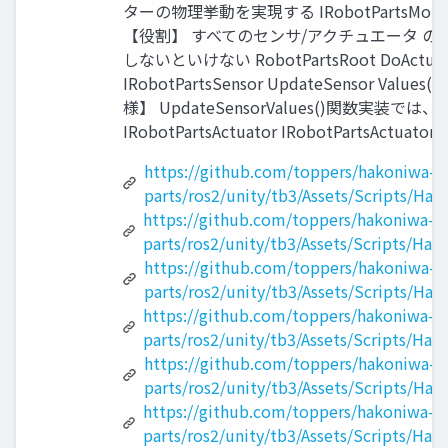
ターの物理挙動を実現する IRobotPartsMotor IRob
【役割】 すべてのセンサ/アクチュエータ の
しないといけない RobotPartsRoot DoActuation()
IRobotPartsSensor UpdateSensor
様】 UpdateSensorValues()関数実装
IRobotPartsActuator IRobotPar
https://github.com/toppers/hakoniwa-ro
parts/ros2/unity/tb3/Assets/Scripts/Hak
https://github.com/toppers/hakoniwa-ro
parts/ros2/unity/tb3/Assets/Scripts/Hak
https://github.com/toppers/hakoniwa-ro
parts/ros2/unity/tb3/Assets/Scripts/Hak
https://github.com/toppers/hakoniwa-ro
parts/ros2/unity/tb3/Assets/Scripts/Hak
https://github.com/toppers/hakoniwa-ro
parts/ros2/unity/tb3/Assets/Scripts/Hak
https://github.com/toppers/hakoniwa-ro
parts/ros2/unity/tb3/Assets/Scripts/Hak