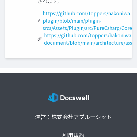
されます。
https://github.com/toppers/hakoniwa-un
plugin/blob/main/plugin-
srcs/Assets/Plugin/src/PureCsharp/Core/
https://github.com/toppers/hakoniwa-
document/blob/main/architecture/asse
運営：株式会社アプルーシッド
利用規約