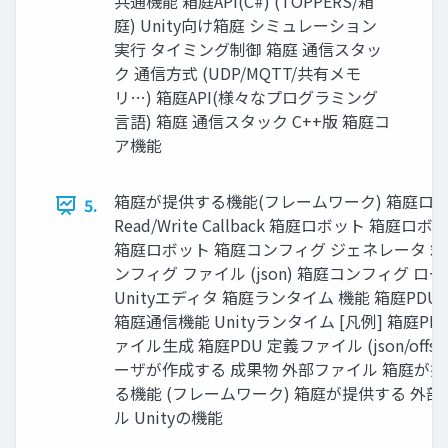
共通機能 箱庭API(C#) (TOPPERS/箱
庭) Unity向け箱庭 シミュレーション
実⾏ タイミング制御 箱庭 通信スタッ
ク 通信⽅式 (UDP/MQTT/共有メモ
リ…) 箱庭API(様々なプログラミング
⾔語) 箱庭 通信スタック C++版 箱庭コ
ア機能
箱庭が提供する機能(フレームワーク) 箱庭ロ
5.
Read/Write Callback 箱庭ロボット 箱庭ロボ
箱庭ロボット 箱庭コンフィグ ジェネレータ 
ンフィグ ファイル (json) 箱庭コンフィグ ロ
Unityエディタ 箱庭ランタイム 機能 箱庭PDU A
箱庭通信機能 Unityランタイム [凡例] 箱庭PD
ァイル⽣成 箱庭PDU 定義ファイル (json/offset
ーザが作成する 成果物 外部ファイル 箱庭が
る機能 (フレームワーク) 箱庭が提供する 外部
ル Unityの機能