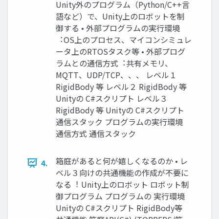
Unity外のプログラム（Python/C++⾔
語など）で、Unity上のロボットを制
御する • 外部プログラムの実⾏環境
︓OS上のプロセス、マイコンシミュレ
ータ上のRTOSタスク等 • 外部プログ
ラムとの通信⽅式︓共有メモリ、
MQTT、UDP/TCP、、、 レベル１
RigidBody 等 レベル２ RigidBody 等
Unityの C#スクリプト レベル３
RigidBody 等 Unityの C#スクリプト
通信スタック プログラムの実⾏環境
通信⽅式 通信スタック
箱庭があると何が嬉しくなるのか • レ
4.
ベル３向けの共通機能の作成が不要に
なる︕ Unity上のロボット ロボット制
御プログラム プログラムの 実⾏環境
Unityの C#スクリプト RigidBody等