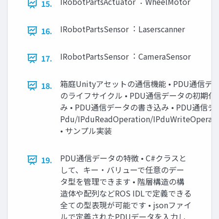
IRobotPartsActuator︓ WheelMotor
15.
IRobotPartsSensor︓ Laserscanner
16.
IRobotPartsSensor︓ CameraSensor
17.
箱庭Unityアセットの通信機能 • PDU通信デ
18.
のライフサイクル • PDU通信データの初期化 
み • PDU通信データの書き込み • PDU通信デ
Pdu/IPduReadOperation/IPduWriteOperati
• サンプル実装
PDU通信データの特徴 • C#クラスと
19.
して、キー・バリューで任意のデー
タ型を管理できます • 階層構造の構
造体や配列などROS IDLで定義できる
全ての型表現が可能です • jsonファイ
ルで定義されたPDUデータを⼊⼒し