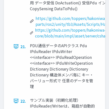
⽤ データ受信 DoActuation() 受信Pd
CopySensing DataToPdu()
https://github.com/toppers/hakoniwa-r
parts/ros2/unity/tb3/Assets/Scripts/Ha
https://github.com/toppers/hakoniwa-
core/blob/main/impl/asset/server/csha
PDU通信データのAPIクラス Pdu
21.
IPduReader IPduWriter
<<interface>> IPduReadOperation
<<interface>> IPduWriteOperation
Dictionary Dictionary Dictionary
Dictionary 構造体メンバ毎に キー・
バーリュー形式で 任意のデータを管
理
サンプル実装（初期化処理）
22.
IPduReader/Writerは、箱庭が⾃動的