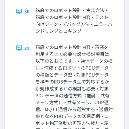
箱庭でのロボット設計・実装⽅法 •
30.
箱庭でのロボット設計内容 • テスト
向けシーン • デバッグ⽅法 • エラーハ
ンドリングとロギング
箱庭でのロボット設計内容 • 箱庭を
31.
利⽤する上で必要な設計検討項⽬は
以下のとおりです。 • 通信データの検
討 • 作成するロボットのPDUデータ
の種類とデータ型 • 対象PDUデータ
を標準のROSデータ型で対応するか
新規作成するかの検討も必要 • 対象
PDUデータの通信⽅式（推奨︓共有
メモリ⽅式） • 共有メモリ、UDP通
信、MQTT通信から選択する • 送信対
象となるPDUデータの送信周期 • ロ
ボット物理挙動の再現⽅法検討 • 箱