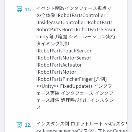
イベント関数インタフェース視点で
11.
の全体像 IRobotPartsController
IInsideAssetController IRobotParts
RobotParts Root IRobotPartsSensor
Unity向け箱庭 シミュレーション実⾏
タイミング制御
IRobotPartsTouchSensor
IRobotPartsMotorSensor
IRobotPartsActuator
IRobotPartsMotor
IRobotPartsPincherFinger [凡例]
<<Unity>> FixedUpdate() インタフ
ェース実装 インタフェース インタフ
ェース継承 処理呼び出し インスタン
ス
インスタンス例 ロボットルート <<C#スクリプト>> 
12.
>> Laserscanner <<C#スクリプト>> CameraSe