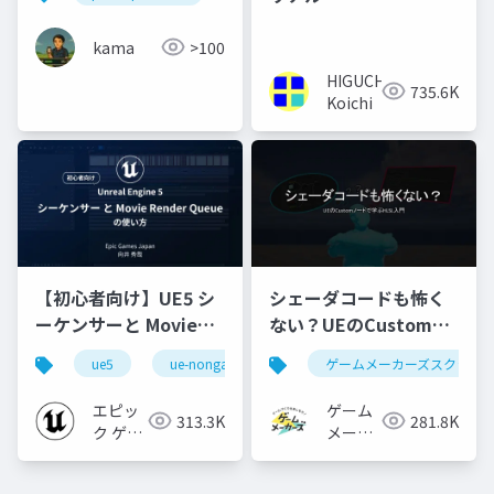
kama
>100
HIGUCHI
735.6K
Koichi
【初心者向け】UE5 シ
シェーダコードも怖く
ーケンサーと Movie
ない？UEのCustomノ
Render Queue の使い
ードで学ぶHLSL入門
ue5
ue-nongame
ゲームメーカーズスクラン
方【Cinematic Dive
2023】
エピッ
ゲーム
313.3K
281.8K
ク ゲー
メーカ
ムズ ジ
ーズ
ャパン