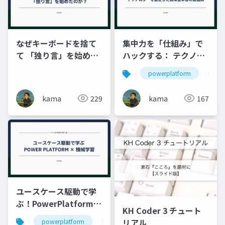
なぜキーボードを捨て
集中力を「仕組み」で
て 「独り言」を始めた
ハックする： テクノロ
のか？
ジーを駆使した自律型
powerplatform
学
学習の最適解
kama
229
kama
167
ユースケース駆動で学
ぶ！PowerPlatform×
KH Coder 3 チュート
機械学習
リアル
powerplatform
機械学習
automl