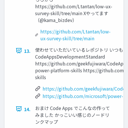
https://github.com/Ltantan/low-ux-
survey-skill/tree/main Xやってます
（@kama_bizdev）
https://github.com/Ltantan/low-
ux-survey-skill/tree/main
使わせていただいているレポジトリ いつも
13.
CodeAppsDevelopmentStandard
https://github.com/geekfujiwara/CodeAp
power-platform-skills https://github.com/
skills
https://github.com/geekfujiwara/Cod
https://github.com/microsoft/power-pla
おまけ Code Apps でこんなの作って
14.
みました かっこいい感じのノードリ
ンクマップ