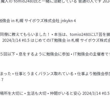
の tomio2480氏と一緒に活動している 普通の人です 2024/3/
T勉強会 in 札幌 サイボウズ株式会社 jnkykn 4
に教えてもらいました！ • 本当は、tomio2480にLT芸を披露
/3/14 #0.5 はじめてのIT勉強会 in 札幌 サイボウズ株式会社 
回以下 • 息をするように勉強会に参加 • IT勉強会の主催者です 202
た • 仕事とうまくバランス取れている • 仕事より勉強会参加の方が
 7
大切に • 生活も大切 • 仲間がいると安心 2024/3/14 #0.