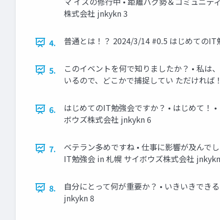
マ イズの修行中 • 距離バグ勢＆コミュニティ魔人
株式会社 jnkykn 3
普通とは！？ 2024/3/14 #0.5 はじめてのI
4.
このイベントを何で知りましたか？ • 私は、同僚
5.
いるので、どこかで捕捉してい ただければ！ 2024
はじめてのIT勉強会ですか？ • はじめて！ • ５
6.
ボウズ株式会社 jnkykn 6
ベテラン多めですね • 仕事に影響が及んでしまっ
7.
IT勉強会 in 札幌 サイボウズ株式会社 jnkykn
自分にとって何が重要か？ • いきいきできる場所を
8.
jnkykn 8