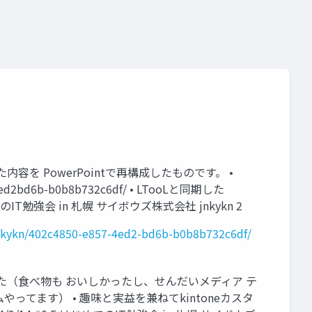
発表した内容を PowerPointで再構成したものです。 •
4ed2bd6b-b0b8b732c6df/ • LTooLと同期した
はじめてのIT勉強会 in 札幌 サイボウズ株式会社 jnkykn 2
l/jnkykn/402c4850-e857-4ed2-bd6b-b0b8b732c6df/
回行きました（食べ物も おいしかったし、せんだいメディア テ
ってます） • 趣味と実益を兼ねてkintoneカスタ