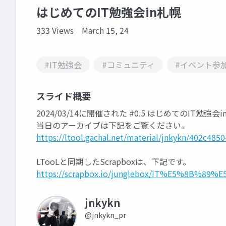
はじめてのIT勉強会in札幌
333 Views
March 15, 24
#IT勉強会
#コミュニティ
#イベント参
スライド概要
2024/03/14に開催された #0.5 はじめてのIT勉
当日のアーカイブは下記をご覧ください。
https://ltool.gachal.net/material/jnkykn/402c48
LTooLと同期したScrapboxは、下記です。
https://scrapbox.io/junglebox/IT%E5%
jnkykn
@jnkykn_pr