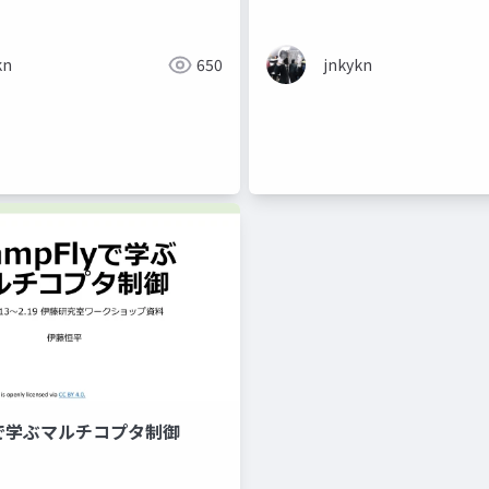
kn
650
jnkykn
yで学ぶマルチコプタ制御