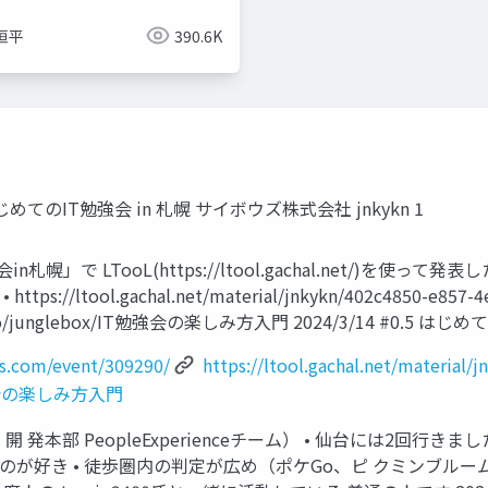
恒平
390.6K
はじめてのIT勉強会 in 札幌 サイボウズ株式会社 jnkykn 1
幌」で LTooL(https://ltool.gachal.net/)を使って
ltool.gachal.net/material/jnkykn/402c4850-e857-
ox.io/junglebox/IT勉強会の楽しみ方入門 2024/3/14 #0.5 
ss.com/event/309290/
https://ltool.gachal.net/materia
IT勉強会の楽しみ方入門
 開 発本部 PeopleExperienceチーム） • 仙台には2
が好き • 徒歩圏内の判定が広め（ポケGo、ピ クミンブルームや