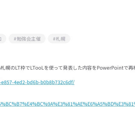
加
#勉強会主催
#札幌
強会in札幌のLT枠でLTooLを使って発表した内容をPowerPoin
50-e857-4ed2-bd6b-b0b8b732c6df/
8B%89%E5%BC%B7%E4%BC%9A%E3%81%AE%E6%A5%BD%E3