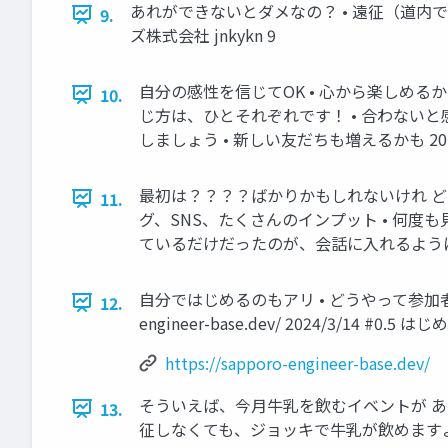
あれができないとダメなの？ • 遠征（道内でも遠征
9.
ズ株式会社 jnkykn 9
自分の感性を信じてOK • 心から楽しめるか
10.
じ方は、ひとそれぞれです！ • 合わないと
しましょう • 新しい友だちも増えるかも 2024/
最初は？？？？ばかりかもしれないけれ ど 
11.
グ、SNS、たくさんのインプット • 何度
ているだけだったのが、会話に入れるようになった 2
自分ではじめるのもアリ • どうやって参加者を集める？
12.
engineer-base.dev/ 2024/3/14 #0
https://sapporo-engineer-base.dev/
そういえば、今月牛乳を飲むイベントが ありますね • 3/30(
13.
征しなくても、ジョッキで牛乳が飲めますよ！ 202