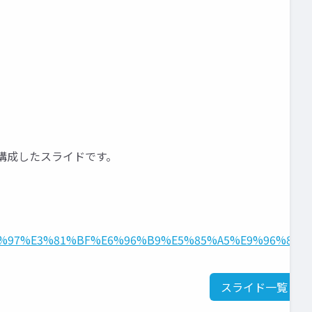
tで再構成したスライドです。
%81%97%E3%81%BF%E6%96%B9%E5%85%A5%E9%96%80
スライド一覧