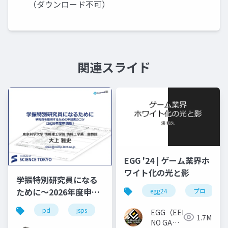
（ダウンロード不可）
関連スライド
EGG '24 | ゲーム業界ホ
ワイト化の光と影
学振特別研究員になる
ために～2026年度申請
egg24
プロ
版
pd
jsps
学振
dc1
dc2
EGG（EEKANJI
1.7M
NO GAME