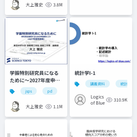
GAKKAI）
大上雅史
3.8M
学振特別研究員になる
統計学I-1
ために～2027年度申請
講義資料
統計学
版
jsps
pd
dc
dc1
dc2
学
Logics
310.9K
of Blue
大上雅史
1.1M