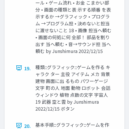
ール • ゲーム流れ • お金 こまかい部
分 • 画面の種類と表 示する順番 を表
示するか →グラフィック • プログラ
ム →プログラム担 • 決めないと担当
に渡せないこと 18 • 画像 担当へ頼む
• 画面の何処に何 全部！ 部品を割り
出す 当へ頼む • 音→サウンド担 当へ
頼む by Junshimura 2022/12/15
種類::グラフィック::ゲームを作る キ
19.
ャラク ター 主役 アイテム メカ 背景
建物 画面に出 るもの パワーゲージ
文字 町の人 地面 動物 ロボット 会話
ウィンドウ 植物 点数の文字 宇宙人
19 武器 空と雲 by Junshimura
2022/12/15 ボタン
基本手順::グラフィック::ゲームを作
20.