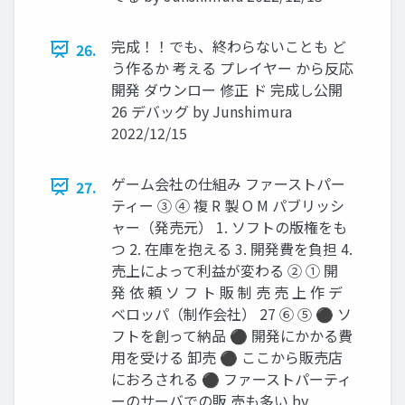
完成！！でも、終わらないことも ど
26.
う作るか 考える プレイヤー から反応
開発 ダウンロー 修正 ド 完成し公開
26 デバッグ by Junshimura
2022/12/15
ゲーム会社の仕組み ファーストパー
27.
ティー ③ ④ 複 R 製 O M パブリッシ
ャー（発売元） 1. ソフトの版権をも
つ 2. 在庫を抱える 3. 開発費を負担 4.
売上によって利益が変わる ② ① 開
発 依 頼 ソ フ ト 販 制 売 売 上 作 デ
ベロッパ（制作会社） 27 ⑥ ⑤ ⚫ ソ
フトを創って納品 ⚫ 開発にかかる費
用を受ける 卸売 ⚫ ここから販売店
におろされる ⚫ ファーストパーティ
ーのサーバでの販 売も多い by