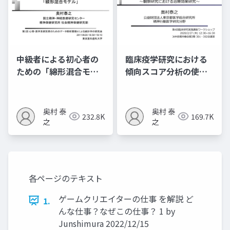
中級者による初心者の
臨床疫学研究における
ための「綿形混合モデ
傾向スコア分析の使い
ル」
⽅ 〜観察研究における
治療効果研究〜
奥村 泰
奥村 泰
232.8K
169.7K
之
之
各ページのテキスト
ゲームクリエイターの仕事 を解説 ど
1.
んな仕事？なぜこの仕事？ 1 by
Junshimura 2022/12/15