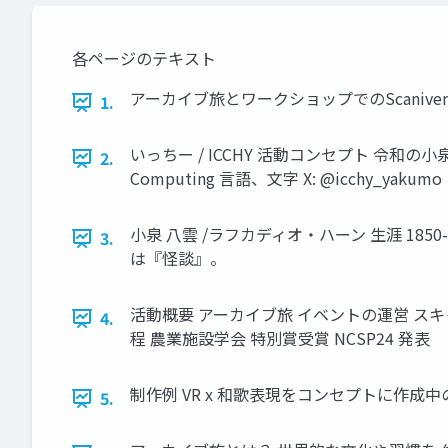
各ページのテキスト
アーカイブ旅とワークショップでのScaniverse
1.
いっちー / ICCHY 活動コンセプト 令和の
2.
Computing 言語、文字 X: @icchy_yakumo
小泉 八雲 /ラフカディオ・ハーン 生涯 18
3.
は『怪談』。
活動概要 アーカイブ旅 イベントの運営 スキャン
4.
程 農業施設学会 特別賞受賞 NCSP24 発表
制作例 VR x 和歌表現をコンセプトに作成中のVR 
5.