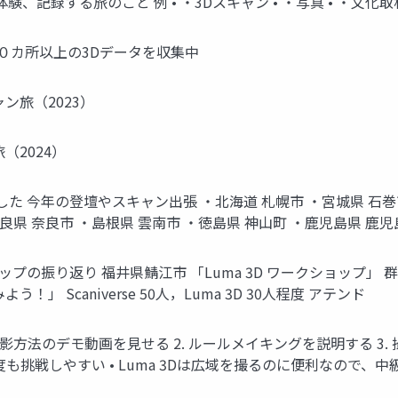
記録する旅のこと 例 • ・3Dスキャン • ・写真 • ・文化取材
００カ所以上の3Dデータを収集中
ン旅（2023）
（2024）
 今年の登壇やスキャン出張 ・北海道 札幌市 ・宮城県 石巻市
奈良県 奈良市 ・島根県 雲南市 ・徳島県 神山町 ・鹿児島県 鹿
ショップの振り返り 福井県鯖江市 「Luma 3D ワークショップ
」 Scaniverse 50人，Luma 3D 30人程度 アテンド
撮影方法のデモ動画を見せる 2. ルールメイキングを説明する 3
で、何度も挑戦しやすい • Luma 3Dは広域を撮るのに便利なので、