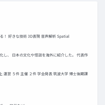
 好きな技術 3D表現 音声解析 Spatial
本に帰化し、 日本の文化や怪談を海外に紹介した。 代表作
以上 運営 ５件 主催 ２件 学会発表 筑波大学 博士後期課