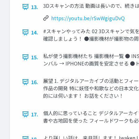
3Dスキャンの方法 動画は長いので、続き
13.
https://youtu.be/rSwWgiguDvQ
#スキャンやってみた 02 3Dスキャン
14.
確認しましょう！ ●撮影機材が撮影物の
私が使う撮影機材たち 撮影機材一覧 ● INST
15.
ンバル → IPHONEの画質を安定させる ●
展望 1. デジタルアーカイブの活動とフィ
16.
作品の開発 特に妖怪や和歌などの日本文化
的には伺います！ お話をください！
個人的に思っていること デジタルアーカイブ
17.
書や古地図を使った フィールドワークも必
より詳しい話は、来月話します！ Iwaken L