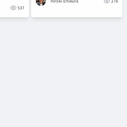
Hiroki Ichikura
278
537