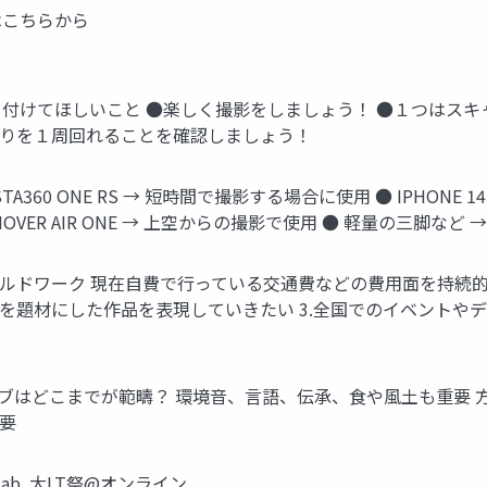
はこちらから
で気を付けてほしいこと ●楽しく撮影をしましょう！ ●１つはス
周りを１周回れることを確認しましょう！
A360 ONE RS → 短時間で撮影する場合に使用 ● IPHONE 
 HOVER AIR ONE → 上空からの撮影で使用 ● 軽量の三脚
ールドワーク 現在自費で行っている交通費などの費用面を持続的
を題材にした作品を表現していきたい 3.全国でのイベントや
はどこまでが範疇？ 環境音、言語、伝承、食や風土も重要 方言の
要
ab. 大LT祭@オンライン