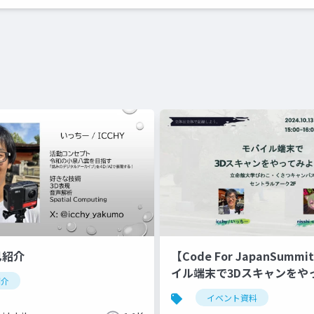
己紹介
【Code For JapanSumm
イル端末で3Dスキャンをや
紹介
う！
イベント資料