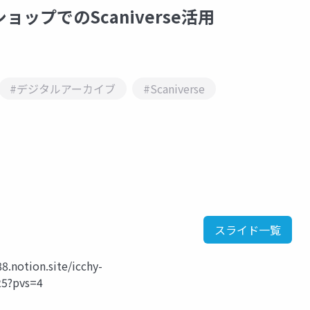
ップでのScaniverse活用
#デジタルアーカイブ
#Scaniverse
スライド一覧
notion.site/icchy-
5?pvs=4