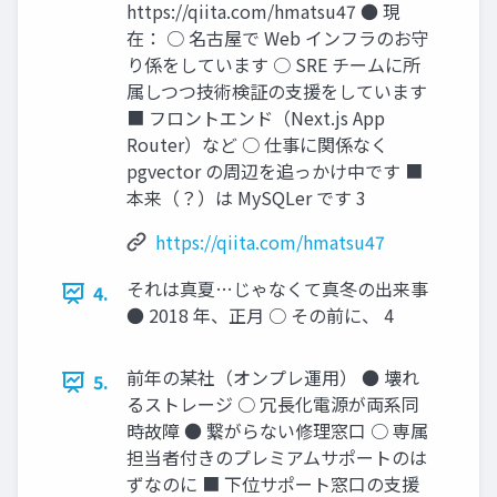
https://qiita.com/hmatsu47 ● 現
在： ○ 名古屋で Web インフラのお守
り係をしています ○ SRE チームに所
属しつつ技術検証の支援をしています
■ フロントエンド（Next.js App
Router）など ○ 仕事に関係なく
pgvector の周辺を追っかけ中です ■
本来（？）は MySQLer です 3
https://qiita.com/hmatsu47
それは真夏…じゃなくて真冬の出来事
4.
● 2018 年、正月 ○ その前に、 4
前年の某社（オンプレ運用） ● 壊れ
5.
るストレージ ○ 冗長化電源が両系同
時故障 ● 繋がらない修理窓口 ○ 専属
担当者付きのプレミアムサポートのは
ずなのに ■ 下位サポート窓口の支援