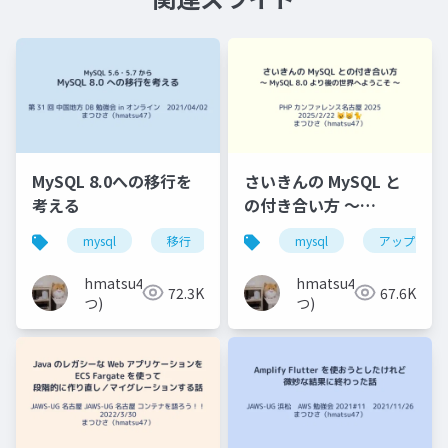
MySQL 8.0への移行を
さいきんの MySQL と
考える
の付き合い方 〜
MySQL 8.0 より後の世
mysql
移行
バージョンアップ
mysql
アップグレ
中国地方d
界へようこそ 〜
hmatsu47(ま
hmatsu47(ま
72.3K
67.6K
つ)
つ)