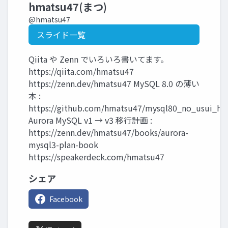
hmatsu47(まつ)
@hmatsu47
スライド一覧
Qiita や Zenn でいろいろ書いてます。
https://qiita.com/hmatsu47
https://zenn.dev/hmatsu47 MySQL 8.0 の薄い
本 :
https://github.com/hmatsu47/mysql80_no_usui_ho
Aurora MySQL v1 → v3 移行計画 :
https://zenn.dev/hmatsu47/books/aurora-
mysql3-plan-book
https://speakerdeck.com/hmatsu47
シェア
Facebook