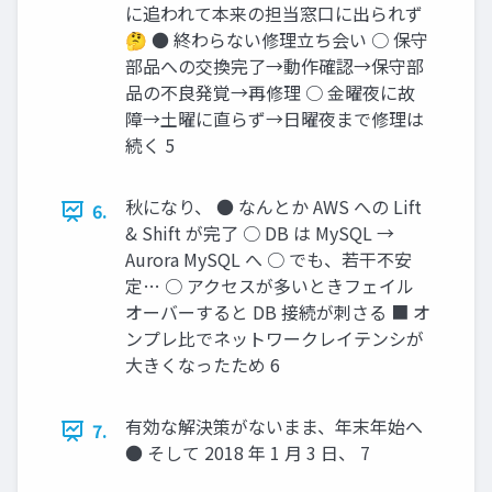
に追われて本来の担当窓口に出られず
🤔 ● 終わらない修理立ち会い ○ 保守
部品への交換完了→動作確認→保守部
品の不良発覚→再修理 ○ 金曜夜に故
障→土曜に直らず→日曜夜まで修理は
続く 5
秋になり、 ● なんとか AWS への Lift
6.
& Shift が完了 ○ DB は MySQL →
Aurora MySQL へ ○ でも、若干不安
定… ○ アクセスが多いときフェイル
オーバーすると DB 接続が刺さる ■ オ
ンプレ比でネットワークレイテンシが
大きくなったため 6
有効な解決策がないまま、年末年始へ
7.
● そして 2018 年 1 月 3 日、 7