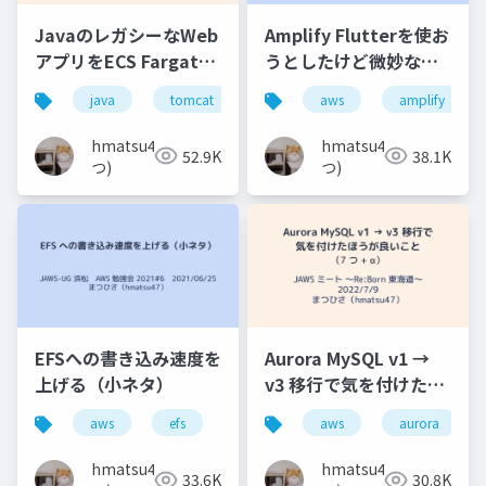
JavaのレガシーなWeb
Amplify Flutterを使お
アプリをECS Fargate
うとしたけど微妙な結
を使って段階的に作り
果に終わった話
java
tomcat
aws
aws
jaws-ug
amplify
ecs
直し／マイグレーショ
ンする話
hmatsu47(ま
hmatsu47(ま
52.9K
38.1K
つ)
つ)
EFSへの書き込み速度を
Aurora MySQL v1 →
上げる（小ネタ）
v3 移行で気を付けたほ
うが良いこと（7 つ +
aws
efs
jaws-ug
aws
aurora
α）
hmatsu47(ま
hmatsu47(ま
33.6K
30.8K