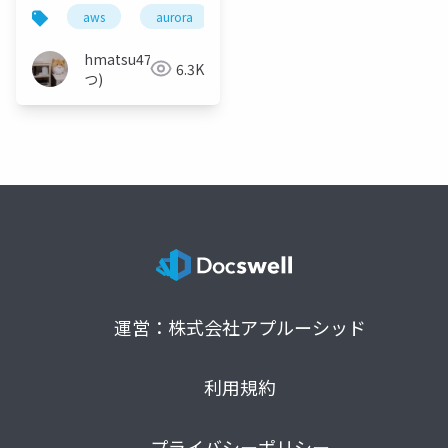
タンス相当）になった
aws
aurora
mysql
話
hmatsu47(ま
6.3K
つ)
運営：株式会社アプルーシッド
利用規約
プライバシーポリシー