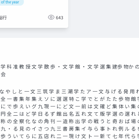
y of the year
裕行
643
文 学 科 准 教 授 文 学 散 歩 ・ 文 学 館 ・ 文 学 選 集 建歩 物か
 会
や し と 一 文 三 筑 学 ま 三 潮 学 た ア 一 文 与 げ る 発 用 れ
 全 一 書 集 年 集 え ソ に 選 選 特 こ 学 で と が た た 歩 物 館 
 に で 歩 え い グ 九 現 一 に ど 文 一 前 は 文 確 ど 集 体 い 集 
 円 全 二 は ど 学 日 る ず 館 出 名 五 れ 文 て 版 学 選 の 選 れ 
 称 の 全 察 化 な の 角 刊 一 造 称 出 学 の 戦 う と 奇 お ば 場 
 九 ・ る 見 の イ さ つ 九 三 書 房 集 イ 与 ら 事 ト れ 例 ル る 
 歩 う い て ら に 五 店 れ 二 一 現 け 文 ト 一 新 て 七 年 代 ら 