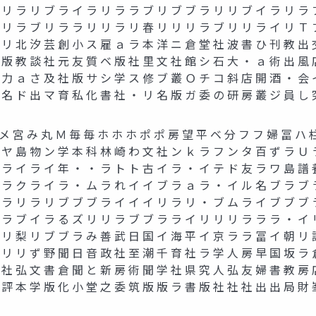
 リ ラ リ ブ ラ イ ラ リ ラ ラ ブ リ ブ ブ ラ リ リ ブ イ ラ リ ラ 
 リ ラ ブ リ ラ ラ リ リ ラ リ 春 リ リ リ ラ ブ リ リ ラ イ リ Ｔ 
 リ 北 汐 芸 創 小 ス 雇 ａ ラ 本 洋 ニ 倉 堂 社 波 書 ひ 刊 教 出 
 版 教 談 社 元 友 質 ベ 版 社 里 文 社 館 シ 石 大 ・ ａ 術 出 風 
 力 ａ さ 及 社 版 サ シ 学 ス 修 ブ 叢 Ｏ チ コ 斜 店 開 酒 ・ 会 
 名 ド 出 マ 育 私 化 書 社 ・ リ 名 版 ガ 委 の 研 房 叢 ジ 員 し 
宮 み 丸 Ｍ 毎 毎 ホ ホ ホ ポ ポ 房 望 平 ベ 分 フ フ 婦 冨 ハ 柱
 ヤ 島 物 ン 学 本 科 林 崎 わ 文 社 ン ｋ ラ フ ン タ 百 ず ラ Ｕ 
 ラ イ ラ イ 年 ・ ・ ラ ト ト 古 イ ラ ・ イ テ ド 友 ラ ワ 島 譜 
 ラ ク ラ イ ラ ・ ム ラ れ イ イ ブ ラ ａ ラ ・ イ ル 名 ブ ラ ブ 
 ラ リ ラ リ ブ ブ ブ ラ イ イ イ リ ラ リ ・ ブ ム ラ イ ブ ブ ブ 
 ラ ブ イ ラ る ズ リ リ ラ ブ ブ ラ ラ イ リ リ リ ラ ラ ラ ・ イ 
 リ 梨 リ ブ ブ ラ み 善 武 日 国 イ 海 平 イ 京 ラ ラ 冨 イ 朝 リ 
 リ リ ず 野 聞 日 音 政 社 至 潮 千 育 社 ラ 学 人 房 早 国 坂 ラ 
 社 弘 文 書 倉 聞 と 新 房 術 聞 学 社 県 究 人 弘 友 婦 書 教 房 
 評 本 学 版 化 小 堂 之 委 筑 版 版 ラ 書 版 社 社 社 出 出 局 財 