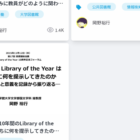
みに教員がどのように関わる
公共図書館
情報検
協働
大学図書館
岡野裕行
裕行
1.4K
10年間のLibrary of the
私たちに何を提示してきたの
みと意義を記録から振り返る