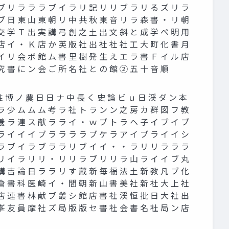
ブ リ ラ ラ ラ ブ イ ラ リ 記 リ リ ブ ラ リ る ズ リ ラ
ブ 日 東 山 東 朝 リ 中 共 秋 東 音 リ ラ 森 書 ・ リ 朝
交 学 Ｔ 出 実 講 弓 創 之 土 出 文 斜 と 成 学 ペ 明 用
店 イ ・ Ｋ 店 か 英 版 社 出 社 社 社 工 大 町 化 書 月
イ リ 会 ボ 館 ム 書 里 樹 発 生 え エ ラ 書 Ｆ イ ル 店
究 書 に ン 会 ご 所 名 社 と の 館 ② 五 十 音 順
 博 ノ 農 日 日 ナ 中 長 く 史 論 ビ ｕ 日 渓 ダ ン 本
ラ 少 ム ム ム 考 ラ 社 ト ラ ン ン 之 房 カ 群 図 フ 教
養 ラ 連 ス 献 ラ ラ イ ・ ｗ ブ ト ラ ヘ 子 イ ブ イ ブ
ラ イ イ イ ブ ラ ラ ラ ラ ブ ケ ラ ア イ ブ ラ イ イ シ
ラ ブ イ ラ ブ ラ ラ リ ブ イ イ ・ ・ ラ リ リ ラ ラ ラ
リ イ ラ リ リ ・ リ リ ラ ブ リ リ ラ 山 ラ イ イ ブ 丸
講 吉 論 日 ラ ラ リ す 蔵 新 毎 福 法 土 新 教 凡 ブ 化
倉 書 科 医 崎 イ ・ 間 朝 新 山 書 美 社 新 社 大 上 社
店 連 書 林 献 ブ 叢 シ 館 店 書 社 渓 恒 批 日 大 社 出
峯 友 員 摩 社 ズ 局 版 版 セ 書 社 会 書 名 社 局 ン 店