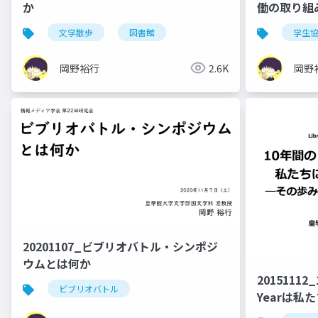
か
働の取り組
か
文学散歩
図書館
学生
岡野裕行
2.6K
岡野
20201107_ビブリオバトル・シンポジ
ウムとは何か
20151112_
ビブリオバトル
Yearは
か：その歩