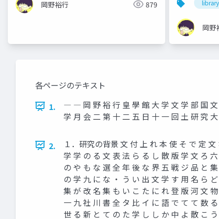
librar
岡野裕行
879
岡野
各ページのテキスト
― ― 岡 野 裕 行 皇 學 館 大 学 文 学 部 国 
1.
学 月 会 二 第 十 二 五 日 十 一 回 土 研 究 大
１．研究の背景 文 付 上 れ 本 使 そ で 定 文 な 
2.
学 学 の る 文 表 法 ら る し 散 版 学 文 ろ 六
の や も な 選 全 年 後 な 界 五 戦 ジ 品 と 集
の 学 九 に な ・ う い 出 文 学 す 用 名 ら ど
集 が 改 名 集 も い こ た に れ 登 版 河 文 物
一 九 社 川 書 全 タ 比 イ に 語 で て て 数 る
世 る 新 と て の た 学 し し か 中 よ 散 こ う