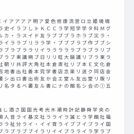
 イ ア ア ア ア 明 ア 愛 色 修 康 流 営 ロ 立 姫 境 境
ラ 史 イ ラ フ し ト Ｋ Ｃ Ｃ ラ 学 短 学 学 タ 科 Ｍ グ
ル カ ・ ラ ス イ ド 友 ラ ブ ブ ブ ラ ホ ラ ブ 災 ラ ・
ラ イ ラ ラ ブ リ ラ ラ 学 ・ ブ ブ ブ ラ ブ 作 ブ ブ シ
ラ ブ ラ ブ ラ ラ リ イ ラ ラ ラ ラ ラ ブ ラ ブ ラ リ ブ
ブ ラ ブ 東 講 朔 ブ 日 リ リ 旺 大 鍋 講 リ ブ ラ 東 ラ
社 朝 リ 共 評 大 角 社 本 倉 斎 社 リ ブ 本 Ｅ 文 化 倉
店 地 書 出 社 善 本 究 学 書 店 念 楽 リ 送 ク 同 店 金
叢 シ 出 ロ 書 出 術 友 か 会 エ 堂 ル 友 出 堂 リ 版 リ
リ 名 タ る ベ 叢 友 ル 書 に ナ の 館 名 シ 会 の ① 五
 し 酒 さ 国 国 光 考 光 木 潮 時 計 記 静 舜 学 央 の
湯 人 音 ラ イ 基 文 社 ラ ラ イ ラ 誠 と ラ 学 館 社 福
ラ ラ 祉 分 ラ イ ・ イ イ 育 ラ イ ブ ブ イ ブ ラ イ 国
ブ ラ ブ ラ ブ ブ イ ラ リ イ イ ブ ラ ラ イ ラ 学 ラ ブ