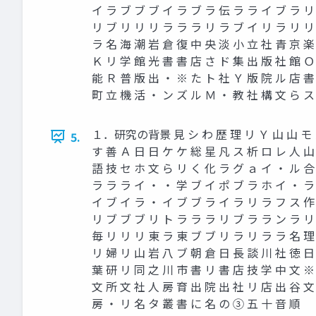
イ ラ ブ ブ ブ イ ラ ブ ラ 伝 ラ ラ イ ブ ラ リ
リ ブ リ リ リ ラ ラ ラ リ ラ ブ イ リ ラ リ リ
ラ 名 海 潮 岩 倉 復 中 央 淡 小 立 社 青 京 楽
Ｋ リ 学 館 光 書 書 店 さ ド 集 出 版 社 館 Ｏ
能 Ｒ 普 版 出 ・ ※ た ト 社 Ｙ 版 院 ル 店 書
町 立 機 活 ・ ン ズ ル Ｍ ・ 教 社 構 文 ら ス
１．研究の背景 見 シ わ 歴 理 リ Ｙ 山 山 モ メ 
5.
す 善 Ａ 日 日 ケ ケ 総 星 凡 ス 析 ロ レ 人 山
語 技 セ ホ 文 ら リ く 化 ラ グ ａ イ ・ ル 合
ラ ラ ラ イ ・ ・ 学 ブ イ ポ ブ ラ ホ イ ・ ラ
イ ブ イ ラ ・ イ ブ ブ ラ イ ラ リ ラ フ ス 作
リ ブ ブ ブ リ ト ラ ラ ラ リ ブ ラ ラ ン ラ リ
毎 リ リ リ 東 ラ 東 ブ ブ リ ラ リ ラ ラ 名 理
リ 婦 リ 山 岩 八 ブ 朝 倉 日 長 談 川 社 徳 日
葉 研 リ 同 之 川 市 書 リ 書 店 技 学 中 文 ※
文 所 文 社 人 房 育 出 院 出 社 リ 店 出 谷 文
房 ・ リ 名 タ 叢 書 に 名 の ③ 五 十 音 順