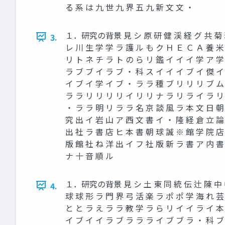
る 系 は 九 世 九 界 五 九 新 文 文 ・
１．研究の背景 見 シ 原 研 健 渓 経 グ 共 菊 環 
3.
レ 川 生 学 学 ラ 護 ル も ク Ｈ Ｅ Ｃ Ａ 養 米
リ ト ネ チ ラ ト の ら リ 鑑 イ イ イ 学 ア 学
ラ ブ ブ イ ラ ブ ・ 科 ス イ イ イ ブ イ 傑 イ
イ ブ イ 学 イ ブ ・ ラ ラ 種 ブ リ リ リ ブ ム
ラ ラ リ リ リ リ イ リ リ ナ ラ リ ラ イ ラ リ
・ ラ ラ 明 リ ラ ラ 名 京 談 風 ラ 本 文 日 朝
究 出 イ 岩 山 ア 西 文 書 イ ・ 隆 経 倉 立 論
出 社 ラ 書 店 ヒ 本 書 朝 球 誠 ※ 館 学 院 店
版 館 社 ね 洋 出 イ フ 社 版 新 ラ 書 ア 内 書
ナ 十 音 順 ル
１．研究の背景 見 シ 土 東 同 統 伝 辻 陳 中 中 
4.
球 球 形 ラ 門 界 弓 活 楽 ラ ポ ポ 学 海 れ 芸
と と ラ え ラ ラ 教 学 ラ ら リ イ イ ラ イ 本
イ ブ イ イ ラ ブ ラ ラ ラ イ ブ ブ ラ ・ 科 ブ