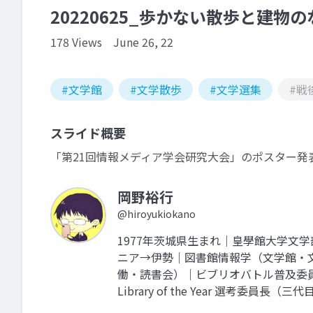
20220625_歩かない散歩と建物
178 Views
June 26, 22
#文学館
#文学散歩
#文学選集
#戦
スライド概要
「第21回情報メディア学会研究大会」のポスター発
岡野裕行
@hiroyukiokano
1977年茨城県生まれ｜皇學館大学文
ニア→伊勢｜図書館情報学（文学館・
働・読書会）｜ビブリオバトル普及委
Library of the Year 選考委員