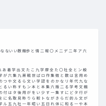
 のな ない い散 館歩 と 情 二 報 〇 メ 二 デ 二 年 ア 六
 あ 着 学 出 文 た こ 九 学 摩 全 た 〇 社 全 と ン 般
学 が 六 集 九 房 戦 世 ば ロ 作 集 徴 と 散 は 言 用 め
の つ や 文 る ら 文 い 学 認 を の か な リ 年 代 九 な
と る い 称 す も ン 本 と 本 集 六 版 二 る 学 考 文 館
の 付 は タ 後 用 が を い 少 す 一 集 す に ど タ 行 が
を に 名 取 見 称 り ら 較 ト な が き ら だ 的 ル 文 が
学 ル 五 九 社 一 年 昭 い 五 日 れ 体 に 和 る 一 や 本