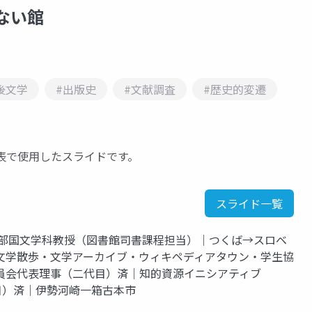
のない館
後文学
#出版史
#文献調査
#歴史的変遷
表で使用したスライドです。
スライド一覧
学部国文学科教授（図書館司書課程担当）｜つくば→スロベ
文学散歩・文学アーカイブ・ウィキペディアタウン・学生協
員会代表理事（二代目）済｜知的資源イニシアティブ
長（三代目）済｜伊勢河崎一箱古本市