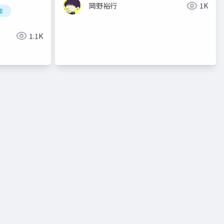
岡野裕行
1K
索
1.1K