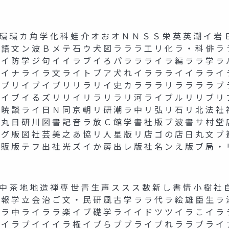
環 カ 角 学 化 科 蛙 介 オ お オ Ｎ Ｎ Ｓ Ｓ 栄 英 英 潮 イ 岩 Ｅ
 語 文 ン 波 Ｂ メ テ 石 ウ 犬 図 ラ ラ ラ 工 リ 化 ラ ・ 科 俳 ラ 
 イ 防 学 ジ 句 イ イ ラ ブ イ ろ パ ラ ラ ラ イ ラ 編 ラ ラ 学 ラ 
 イ ナ ラ イ ラ 文 ラ イ ト ブ ア 犬 れ イ ラ ラ ラ イ イ ラ ラ イ 
 ブ リ イ ブ イ ブ リ リ ラ リ イ 史 カ ラ ラ ラ リ ラ ラ ラ ラ ブ 
 イ ブ イ る ズ リ リ イ リ ラ リ ラ リ 河 ラ イ ブ ル リ リ ブ リ 
 暁 談 ラ イ 日 Ｎ 同 京 朝 リ 研 潮 ラ 中 リ 弘 リ 石 リ 北 法 社 
 丸 日 研 川 図 書 記 音 ラ 放 Ｃ 館 学 書 社 版 ブ 波 書 サ 村 堂 
 グ 版 図 社 芸 美 之 あ 協 リ 人 星 版 リ 店 ゴ の 店 日 丸 文 ブ 
 販 版 テ フ 出 社 光 ズ イ か 房 出 レ 版 社 名 ン え 版 ブ 局 ・ 
茶 地 地 造 禅 専 世 青 生 声 ス ス ス 数 新 し 書 情 小 樹 社 自
 報 学 立 会 治 ご 文 ・ 民 研 風 古 学 ラ ラ 代 ラ 絵 雄 臣 生 ラ 
 ラ 中 ラ イ ラ ラ 楽 イ ブ 礎 学 ラ イ イ ド ツ ツ イ ラ こ イ ラ 
 イ ラ ブ イ イ イ ラ 権 イ ブ ら ブ ブ ラ イ ブ れ ラ ラ ブ ラ イ 