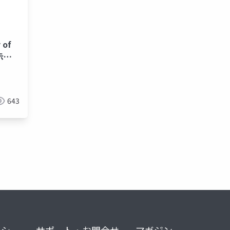
 of
示し
義を記
643