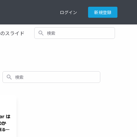
ログイン
新規登録
検索
てのスライド
検索