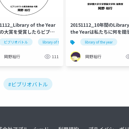
1112_Library of the Year
20151112_10年間のLibrary
2の大賞を受賞したらビブリ
the Yearは私たちに何を提
゙トルの普及活動はどんなふう
てきたのか：その歩みと意
ビブリオバトル
library of the year
library of the year
わったの？
録から振り返る
岡野裕行
111
岡野裕行
#ビブリオバトル