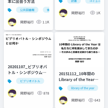
本に出会う方法
読書
コミュニティ
公共図書館
情報検索
岡野裕行
1K
岡野裕行
1.1K
20201107_ビブリオバ
トル・シンポジウムと
20151112_10年間の
は何か
Library of the Yearは
ビブリオバトル
私たちに何を提示して
library of the year
きたのか：その歩みと
岡野裕行
878
意義を記録から振り返
岡野裕行
643
る