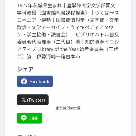
1977年茨城県生まれ｜皇學館大学文学部国文
学科教授（図書館司書課程担当）｜つくば→ス
ロベニア→伊勢｜図書館情報学（文学館・文学
散歩・文学アーカイブ・ウィキペディアタウ
ン・学生協働・読書会）｜ビブリオバトル普及
委員会代表理事（二代目）済｜知的資源イニシ
アティブ Library of the Year 選考委員長（三代
目）済｜伊勢河崎一箱古本市
シェア
Facebook
(Twitter)
またはPlayer版
LINE