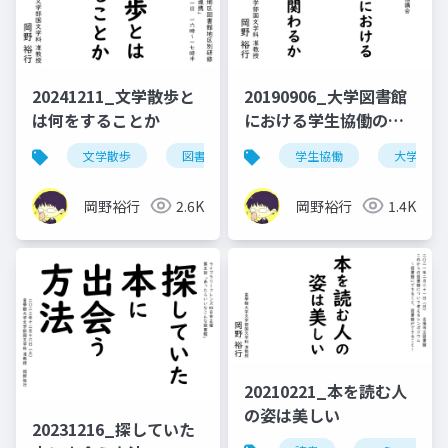
20241211_文学散歩と
20190906_大学図書館
は何をすることか
における学生協働の取
り組みに教員がどのよ
文学散歩
図書館
学生協働
大学図書
うに関わるか
岡野裕行
2.6K
岡野裕行
1.4K
20210221_本を読む人
の姿は美しい
20231216_探していた