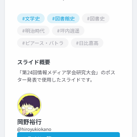
#文学史
#図書館史
#図書史
#明治時代
#坪内逍遥
#ピアース・バトラ
#日比嘉高
スライド概要
「第24回情報メディア学会研究大会」のポス
ター発表で使用したスライドです。
岡野裕行
@hiroyukiokano