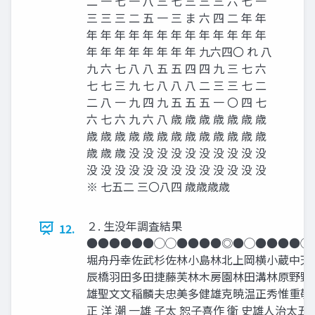
二 一 七 一 八 三 七 三 三 三 六 七 一
三 三 三 二 五 一 三 ま 六 四 二 年 年
年 年 年 年 年 年 年 年 年 年 年 年 年
年 年 年 年 年 年 年 年 九六四〇 れ 八
九 六 七 八 八 五 五 四 四 九 三 七 六
七 七 三 九 七 八 八 八 二 三 三 七 二
二 八 一 九 四 九 五 五 五 一 〇 四 七
六 七 六 九 六 八 歳 歳 歳 歳 歳 歳 歳
歳 歳 歳 歳 歳 歳 歳 歳 歳 歳 歳 歳 歳
歳 歳 歳 没 没 没 没 没 没 没 没 没 没
没 没 没 没 没 没 没 没 没 没 没 没 没
※ 七五二 三〇八四 歳歳歳歳
２. 生没年調査結果
12.
●●●●●●◯◯●●●●◎●◯●●●●◯
堀舟丹幸佐武杉佐林小島林北上岡横小蔵中天
辰橋羽田多田捷藤芙林木房園林田溝林原野野
雄聖文文稲麟夫忠美多健雄克暁温正秀惟重敬寺 誓
正 洋 潮 一雄 子太 恕子喜作 衛 史雄人治太