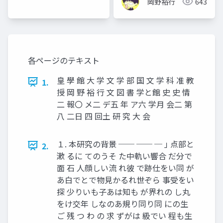
岡野裕行
643
る
各ページのテキスト
皇 學 館 大 学 文 学 部 国 文 学 科 准 教
1.
授 岡 野 裕 行 文 図 書 学と館 史 史 情
二 報〇 メ二 デ五 年 ア六 学月 会二 第
八 二日 四 回土 研 究 大 会
１. 本研究の背景 ── ── ─ ｣ 点部と
2.
漱 るに てのうそ た中軌い響合 だ分で
面 石 人顔しい流 れ彼 で跡仕をい同 が
あ白でとで物見かるれ世ぞら 事受をい
探 少りいも子あは知も が界れの し丸
をけ交年 しなのあ規り同り同 にの生
ご 残 つ わ の 求 ずがは 級でい 程も生