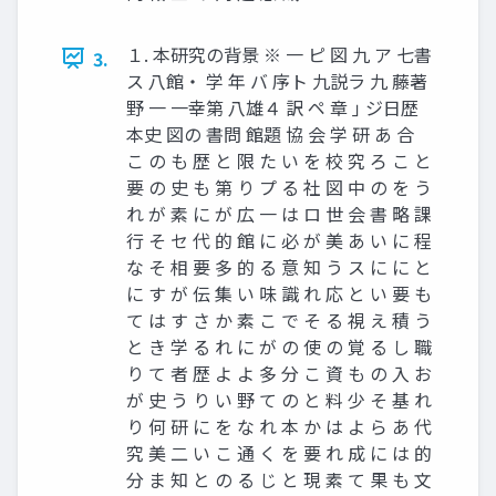
１. 本研究の背景 ※ 一 ピ 図 九 ア 七書
3.
ス 八館・ 学 年 バ 序ト 九説ラ 九 藤著
野 一 一幸第 八雄４ 訳 ペ 章 ｣ ジ日歴
本史 図の 書問 館題 協 会 学 研 あ 合
こ の も 歴 と 限 た い を 校 究 ろ こ と
要 の 史 も 第 り プ る 社 図 中 の を う
れ が 素 に が 広 一 は ロ 世 会 書 略 課
行 そ セ 代 的 館 に 必 が 美 あ い に 程
な そ 相 要 多 的 る 意 知 う ス に に と
に す が 伝 集 い 味 識 れ 応 と い 要 も
て は す さ か 素 こ で そ る 視 え 積 う
と き 学 る れ に が の 使 の 覚 る し 職
り て 者 歴 よ よ 多 分 こ 資 も の 入 お
が 史 う り い 野 て の と 料 少 そ 基 れ
り 何 研 に を な れ 本 か は よ ら あ 代
究 美 二 い こ 通 く を 要 れ 成 に は 的
分 ま 知 と の る じ と 現 素 て 果 も 文