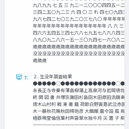
九八九九 七 五 三 九二一二〇〇〇四四五一
三四二五〇九二三 六 四 〇 三 れ 四七〇九
九六七四二七〇三九二〇三七八〇 年年年年年
年年年年年年年年年年年年年年年年 八 六 三 
四六六五四五三四七六八七九五七八六八四三六
八九〇九二八六一五一三〇九四七一六〇八二六
歳歳歳歳歳歳歳歳歳歳歳歳歳歳歳歳歳歳歳歳歳
没没没没没没没没没没没没没没没没没没没没没没
歳歳歳
２. 生没年調査結果
7.
●●●●●◯●●●●●●●●●●●●◯●
永長正与寺乗有薄島柳蒲上高泉河与岩岡徳佐
終 関 図 書 井塚宗謝田杉島田木田原田浜鏡
徳木山村利 戦 東 書 籍 荷節白野寅嘉武泣赤
木一藤秋花晩秋田樗抱彦 大館館 震令設 風 鳥
梧鉄鳴堂倫信葉村声袋翠水独牛月 災 置 子 桐幹 綱
一一一一一一一一一一一一一一一一一一一一