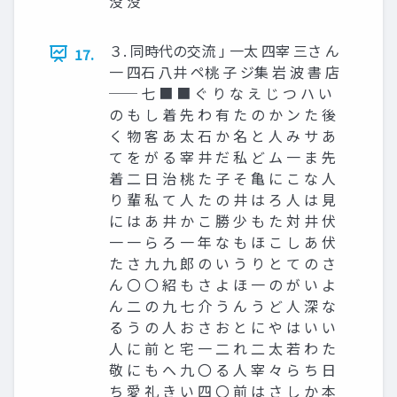
没 没
３. 同時代の交流 ｣ 一太 四宰 三さ ん
17.
一 四石 八井 ペ桃 子 ジ集 岩 波 書 店
── 七 ■ ■ ぐ り な え じ つ ハ い
の も し 着 先 わ 有 た の か ン た 後
く 物 客 あ 太 石 か 名 と 人 み サ あ
て を が る 宰 井 だ 私 ど ム 一 ま 先
着 二 日 治 桃 た 子 そ 亀 に こ な 人
り 輩 私 て 人 た の 井 は ろ 人 は 見
に は あ 井 か こ 勝 少 も た 対 井 伏
一 一 ら ろ 一 年 な も ほ こ し あ 伏
た さ 九 九 郎 の い う り と て の さ
ん 〇 〇 紹 も さ よ ほ 一 の が い よ
ん 二 の 九 七 介 う ん う ど 人 深 な
る う の 人 お さ お と に や は い い
人 に 前 と 宅 一 二 れ 二 太 若 わ た
敬 に も へ 九 〇 る 人 宰 々 ら ち 日
ち 愛 礼 き い 四 〇 前 は さ し か 本