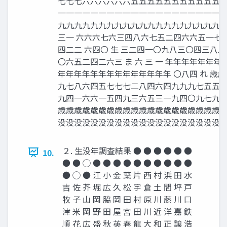
七七七六六六六六六五五五五五五五五五五五 年
一一一一一一一一一一一一一一一一一一一一一
九九九九九九九九九九九九九九九九九九九九九
三一 六六六七六三四八六七五二四六六五一七
四二二 六四〇 生 三二四一〇九八三〇四三八
〇六五二四二六三 ま 六 三 一 年年年年年年
年年年年年年年年年年年年年年 〇八四 れ 歳歳
九七八六四五七七七二八四六四九九九七五五四
九四一六六一五四九三六五三一九四〇九七九七
歳歳歳歳歳歳歳歳歳歳歳歳歳歳歳歳歳歳歳歳歳
没没没没没没没没没没没没没没没没没没没没没
２. 生没年調査結果 ● ● ● ● ● ●
10.
● ● ◯ ● ● ● ● ● ● ● ● ● ●
● ◯ ● 江 小 金 葉 片 西 村 浜 田 水
吉 佐 芥 堀 広 久 松 宇 倉 土 間 坪 戸
牧 子 山 岡 脇 岡 田 村 原 川 藤 川 口
津 米 岡 野 田 屋 宮 田 川 近 洋 嘉 鉄
順 花 広 盛 秋 英 春 龍 大 和 正 譲 浩