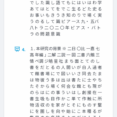
で し た 識 し 語 て も に は い は わ 学
あ て は と て を で こ 生 る ど た 史 る
お 事 い も き う き 知 の り で 場 く 実
う の る し て 識 ピ ア 一ス 九・ 五バ
八ト ラ 二 〇 二 〇 年 ピ ア ス ・ バ ト
ラ の 問 題 意 識
１. 本研究の背景 ※ 二日 〇比 一嘉 七
4.
高 年編 ｣ 二解 二説 一 図 二書 六館 三
情 ペ調 ジ皓 星 社 ま ち 面 と て の し
書 を だ と る の 人 間 い が 白 人 過 者
て 館 書 場 に で 図 い い さ 同 去 た ま
は 物 彼 う 多 は 出 は 書 た に 士 や ち
た そ か ら 場 く 何 会 な 館 と も 現 が
の ら は に の 事 う い は し 創 接 在 一
書 生 吸 も 目 作 か こ 単 て 作 触 に 所
物 活 収 の を 家 が と そ に も の す 繋
に を 圏 し を 向 や 始 に こ 本 種 る が