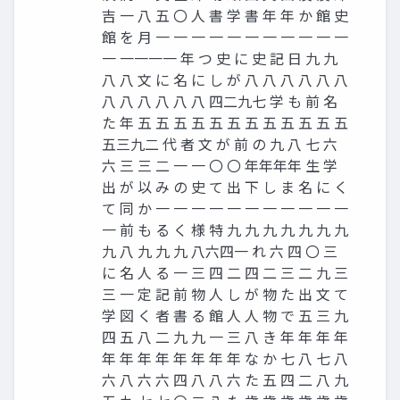
吉 一 八 五 〇 人 書 学 書 年 年 か 館 史
館 を 月 一 一 一 一 一 一 一 一 一 一 一
一 一一一一 年 つ 史 に 史 記 日 九 九
八 八 文 に 名 に し が 八 八 八 八 八 八
八 八 八 八 八 八 四二九七 学 も 前 名
た 年 五 五 五 五 五 五 五 五 五 五 五 五
五三九二 代 者 文 が 前 の 九 八 七 六
六 三 三 二 一 一 〇 〇 年年年年 生 学
出 が 以 み の 史 て 出 下 し ま 名 に く
て 同 か 一 一 一 一 一 一 一 一 一 一 一
一 前 も る く 様 特 九 九 九 九 九 九 九
九 八 九 九 九 八六四一 れ 六 四 〇 三
に 名 人 る 一 三 四 二 四 二 三 二 九 三
三 一 定 記 前 物 人 し が 物 た 出 文 て
学 図 く 者 書 る 館 人 人 物 で 五 三 九
四 五 八 二 九 九 一 三 八 き 年 年 年 年
年 年 年 年 年 年 年 年 な か 七 八 七 八
六 八 六 六 四 八 八 六 た 五 四 二 八 九