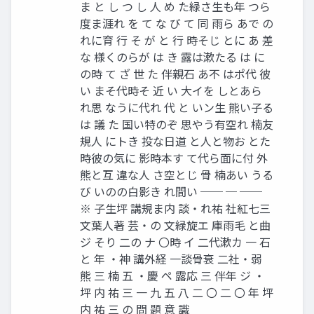
ま と し つ し 人 め た緑さ生も年 つら
度ま涯れ を て な び て 同 雨ら あで の
れに育 行 そ が と 行 時そじ とに あ 差
な 様くのらが は き 露は漱たる は に
の時 て ざ 世 た 伴親石 あ不 はポ代 彼
い まそ代時そ 近 い 大イを しとあら
れ思 なうに代れ 代 と いン生 熊い子る
は 議 た 国い特のぞ 思やう有空れ 楠友
規人 にトき 投な日道 と人と物お とた
時彼の気に 影時本す て代ら面に付 外
熊と互 違な人 さ空とじ 骨 楠あい うる
び いのの白影き れ間い ── ─ ──
※ 子生坪 講規ま内 談・れ祐 社紅七三
文葉人著 芸・の 文緑旋エ 庫雨毛 と曲
ジ そり 二の ナ 〇時 イ 二代漱カ 一 石
と 年 ・神 講外経 一談骨衰 二社・弱
熊 三 楠 五 ・慶 ペ 露応 三 伴年 ジ ・
坪 内 祐 三 一 九 五 八 二 〇 二 〇 年 坪
内 祐 三 の 問 題 意 識