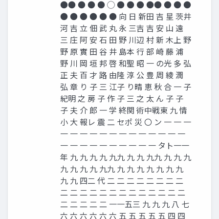
●● ● ● ● ◯ ● ● ● ●● ● ● ●
● ● ● ● ● ● 向 日 新田 吉 星 茨井
河 吉 立 佃 武 丸 永 三吉 吉 安 山 遠
三 庄 阿 安 石 田 野 川辺 村 新 木上 野
野 原 實 田 谷 井 島本 行 部 崎 藤 浦
野 川 岡 垣 邦 啓 和聖 昭 一 の光 多 弘
正 夫 百 才 路 由隆 淳 公 豊 周 綾 潤
弘 章 り 子 三 江子 り晴 恵 秋 合 一 子
紀明 之 房 子 作 子 三 之 太 ん 子 子
子 夫 介 郎 一 学 終関 術中戦東 九 情
小 大 報レ 震 二 セポ 災 〇 ン 一 一 一
一 一 一 一 一 一 一 一 一 一 一 一 一
一 一 一 一 一 一 一 一 一 一 タト一一
年 九 九 九 九 九九 九 九 九九 九 九 九
九 九 九 九 九九 九 九 九 九 九 九 九
九 九 四二 代 二 二 二 二 二 二 二 二
二 二 二 二 二 二 二 二 二 二 二 二 二
二 二 二 二 二 一一五三 九 九 九 八 七
六 六 六 六 六 六 五 五 五 五 五 四 四