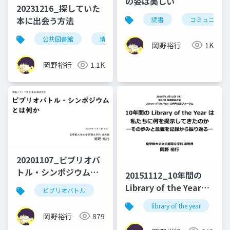
の姿は美しい
20231216_探していた
本に出会う方法
読書
コミュニティ
公共図書館
情報検索
岡野裕行
1K
岡野裕行
1.1K
20201107_ビブリオバ
トル・シンポジウムと
20151112_10年間の
は何か
Library of the Yearは
ビブリオバトル
私たちに何を提示して
library of the year
きたのか：その歩みと
岡野裕行
879
意義を記録から振り返