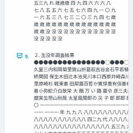
五三九 れ 歳歳歳 四 九 四 六 六 六 八
七 八 五 五 六 七 五 七 六 四 九 一 〇 九
一 六 五 三 八 七 三 二 〇 三 九 四 七 歳
歳 歳 歳 歳 歳 歳 歳 歳 歳 歳 歳 歳 歳 歳
歳 歳 没 没 没 没 没 没 没 没 没 没 没 没
没 没 没 没 没
２. 生没年調査結果
9.
●●●●●●●●●●●●●●●◯●●●◯
久室三内和岡菊里賀山折葛萩吉谷金石平若植
終関図 保生木田辻本池見川本口西原井崎森川
里原崎杉 戦東書 田犀露百哲か寛弴豊有信善
善小弥蛇介白放栄 大 館 万 い 路 震令 彦三夫
麿実生笏山秋哉 太星風閒郎の 災 子 郎 郎郎 郎 郎
〇 一一一一一一一一一一一一一一一一一一一
一一 一一一 年 九 九 八 八八八八八八八八八
八八八八八八八八八八八 四二九 代 八八八八
八八八八八八八八八八八八八八八八 五三九 