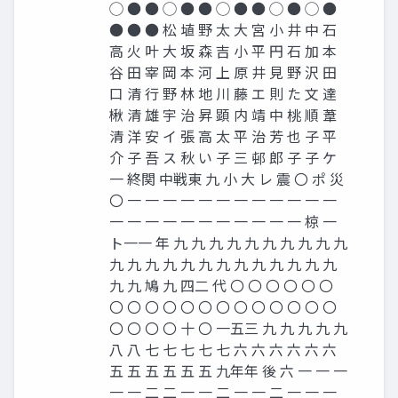
◯ ● ● ◯ ● ● ◯ ● ● ◯ ● ◯ ●
● ● ● 松 埴 野 太 大 宮 小 井 中 石
高 火 叶 大 坂 森 吉 小 平 円 石 加 本
谷 田 宰 岡 本 河 上 原 井 見 野 沢 田
口 清 行 野 林 地 川 藤 エ 則 た 文 達
楸 清 雄 宇 治 昇 顕 内 靖 中 桃 順 葦
清 洋 安 イ 張 高 太 平 治 芳 也 子 平
介 子 吾 ス 秋 い 子 三 邨 郎 子 子 ケ
一 終関 中戦東 九 小 大 レ 震 〇 ポ 災
〇 一 一 一 一 一 一 一 一 一 一 一 一
一 一 一 一 一 一 一 一 一 一 一 椋 一
ト一一 年 九 九 九 九 九 九 九 九 九 九
九 九 九 九 九 九 九 九 九 九 九 九 九
九 九 鳩 九 四二 代 〇 〇 〇 〇 〇 〇
〇 〇 〇 〇 〇 〇 〇 〇 〇 〇 〇 〇 〇
〇 〇 〇 〇 十 〇 一五三 九 九 九 九 九
八 八 七 七 七 七 七 六 六 六 六 六 六
五 五 五 五 五 五 九年年 後 六 一 一 一
一 一 二 二 一 一 二 一 一 二 一 一 一