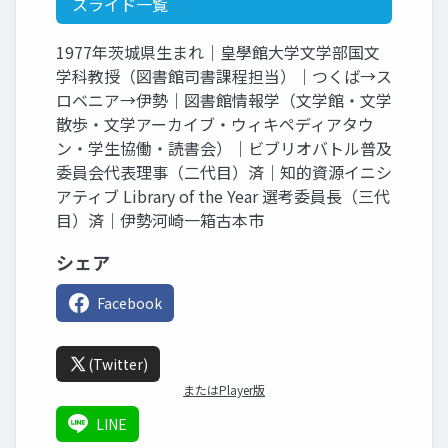
スライド一覧
1977年茨城県生まれ｜皇學館大学文学部国文
学科教授（図書館司書課程担当）｜つくば→ス
ロベニア→伊勢｜図書館情報学（文学館・文学
散歩・文学アーカイブ・ウィキペディアタウ
ン・学生協働・読書会）｜ビブリオバトル普及
委員会代表理事（二代目）済｜知的資源イニシ
アティブ Library of the Year 選考委員長（三代
目）済｜伊勢河崎一箱古本市
シェア
Facebook
(Twitter)
またはPlayer版
LINE