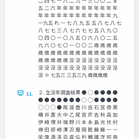
二 四 七 一 八 二 九 一 三 〇 〇 二 ま
五 二 六 年 年 年 年 年 年 年 年 年 年
年 年 年 年 年 年 年 年 年 年 年 年 九
一九五 れ 一 七 八 九 五 五 八 七 八 七
八 七 七 三 八 七 六 七 七 五 八 九 〇
〇 四 〇 一 〇 八 五 〇 六 八 〇 二 五
九 六 〇 七 〇 一 〇 〇 二 歳 歳 歳 歳
歳 歳 歳 歳 歳 歳 歳 歳 歳 歳 歳 歳 歳
歳 歳 歳 歳 歳 没 没 没 没 没 没 没 没
没 没 没 没 没 没 没 没 没 没 没 没 没
没 ※ 七五三 三五三九 歳歳歳歳
２. 生没年調査結果 ● ◯ ● ● ● ●
11.
● ● ● ● ● ● ● ◯ ◯ ● ● ● ●
◯ ◯ ◯ ● 尾 韮 壺 川 吉 石 宮 徳 黒
横 井 嘉 大 中 乙 尾 宮 芹 吉 秋 森 加
伊 崎 塚 井 端 野 川 本 永 島 光 伏 村
佛 田 部 崎 澤 沢 屋 岡 銑 藤 藤 一 一
栄 康 源 淳 百 直 伝 利 鱒 礒 次 邦 泉