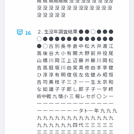
歳 歳 歳歳歳歳 没 没 没没 没 没 没没
没 没 没 没 没 没 没 没没 没 没 没 没
没 没 没 没 没
２. 生没年調査結果 ● ● ◯ ● ● ●
16.
◯ ● ● ● ● ● ● ● ● ● ● ● ●
● ◯ 古 別 長 寺 倉 中 松 大 井 渡 江
高 後 谷 大 小 有 開 大 野 前 井 役 尾
山 橋 川 岡 江 上 辺 藤 井 藤 川 岡 松
吉 高 庭 坂 川 由 実 真 修 由 李 享 健
ひ 淳 淳 有 明 俊 信 左 佐 健 み 昭 恒
吉 司 美 枝 子 三 さ 一 一 生 太 京 和
な 如 雄 子 子 郎 し 郎 子 子 一 学 終
術中戦 九 情小 三 報レ セポ 〇 ン 一
一 一 一 一 一 一 一 一 一 一 一 一 一
一 一 一 一 一 一 一 タト一 年 九 九 九
九 九 九 九 九 九 九 九 九 九 九 九 九
九 九 九 九 九 九 四 代 三 三 三 三 三
三 三 三 三 三 三 三 三 三 三 三 三 三