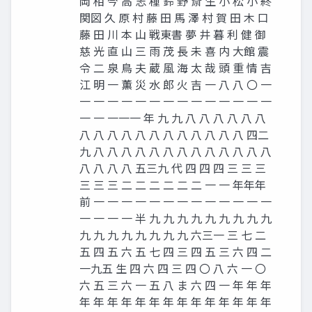
岡 相 今 高 志 種 鈴 野 斎 生 小 松 小 終
関図 久 原 村 藤 田 馬 澤 村 賀 田 木 口
藤 田 川 本 山 戦東書 夢 井 暮 利 健 御
慈 光 直 山 三 雨 茂 長 未 喜 内 大館 震
令 二 泉 鳥 夫 蔵 風 海 太 哉 頭 重 情 吉
江 明 一 薫 災 水 郎 火 吉 一 八 八 〇 一
一 一 一 一 一 一 一 一 一 一 一 一 一 一
一 一 一一一 年 九 九 八 八 八 八 八 八
八 八 八 八 八 八 八 八 八 八 八 八 四二
九 八 八 八 八 八 八 八 八 八 八 八 八 八
八 八 八 八 五三九 代 四 四 四 三 三 三
三 三 三 二 二 二 二 二 二 一 一 年年年
前 一 一 一 一 一 一 一 一 一 一 一 一 一
一 一 一 一 半 九 九 九 九 九 九 九 九 九
九 九 九 九 九 九 九 九 六三一 三 七 二
五 四 五 六 五 七 四 三 四 五 三 六 四 二
一九五 生 四 六 四 三 四 〇 八 六 一 〇
六 五 三 六 一 五 八 ま 六 四 一 年 年 年
年 年 年 年 年 年 年 年 年 年 年 年 年 年