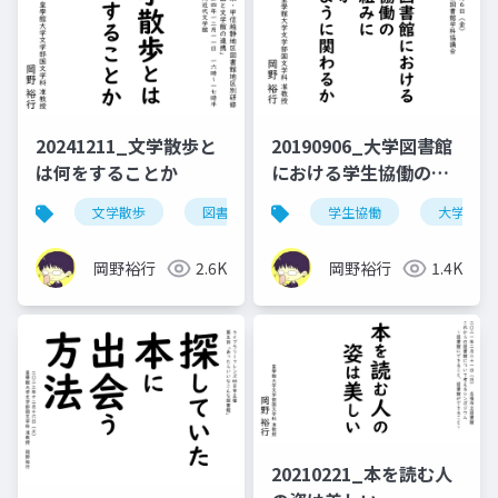
20241211_文学散歩と
20190906_大学図書館
は何をすることか
における学生協働の取
り組みに教員がどのよ
文学散歩
図書館
学生協働
大学図書
うに関わるか
岡野裕行
2.6K
岡野裕行
1.4K
20210221_本を読む人