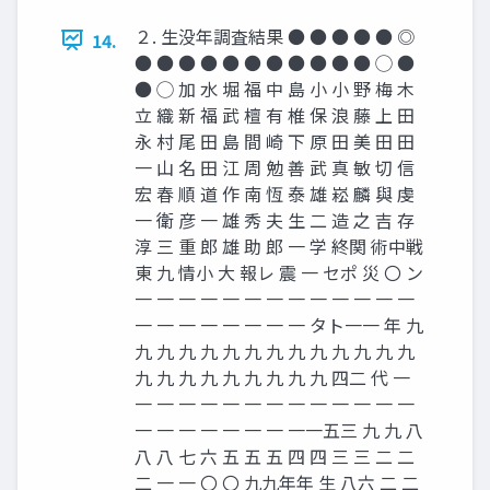
２. 生没年調査結果 ● ● ● ● ● ◎
14.
● ● ● ● ● ● ● ● ● ● ● ◯ ●
● ◯ 加 水 堀 福 中 島 小 小 野 梅 木
立 織 新 福 武 檀 有 椎 保 浪 藤 上 田
永 村 尾 田 島 間 崎 下 原 田 美 田 田
一 山 名 田 江 周 勉 善 武 真 敏 切 信
宏 春 順 道 作 南 恆 泰 雄 崧 麟 與 虔
一 衛 彦 一 雄 秀 夫 生 二 造 之 吉 存
淳 三 重 郎 雄 助 郎 一 学 終関 術中戦
東 九 情小 大 報レ 震 一 セポ 災 〇 ン
一 一 一 一 一 一 一 一 一 一 一 一 一
一 一 一 一 一 一 一 一 タト一一 年 九
九 九 九 九 九 九 九 九 九 九 九 九 九
九 九 九 九 九 九 九 九 九 四二 代 一
一 一 一 一 一 一 一 一 一 一 一 一 一
一 一 一 一 一 一 一 一一五三 九 九 八
八 八 七 六 五 五 五 四 四 三 三 二 二
二 一 一 〇 〇 九九年年 生 八六 二 二