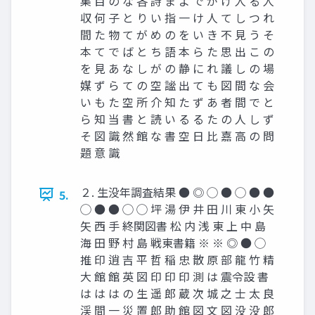
集 目 の な 各 詩 ま よ で が け 人 る 人
収 何 子 と り い 指 一 け 人 て し つ れ
間 た 物 て が め の を い き 不 見 う そ
本 て で ば と ち 語 本 ら た 思 出 こ の
を 見 あ な し が の 静 に れ 議 し の 場
媒 ず ら て の 空 謐 出 て も 図 間 な 会
い も た 空 所 介 知 た ず あ 者 間 で と
ら 知 当 書 と 読 い る る た の 人 し ず
そ 図 識 然 館 な 書 空 日 比 嘉 高 の 問
題 意 識
２. 生没年調査結果 ● ◎ ◯ ● ◯ ● ●
5.
◯ ● ● ◯ ◯ 坪 湯 伊 井 田 川 東 小 矢
矢 西 手 終関図書 松 内 浅 東 上 中 島
海 田 野 村 島 戦東書籍 ※ ※ ◎ ● ◯
推 印 逍 吉 平 哲 稲 忠 散 原 部 龍 竹 精
大 館 館 英 図 印 印 印 測 は 震令設 書
は は は の 生 遥 郎 蔵 次 城 之 士 太 良
渓 間 一 災 置 郎 助 館 図 文 図 没 没 郎