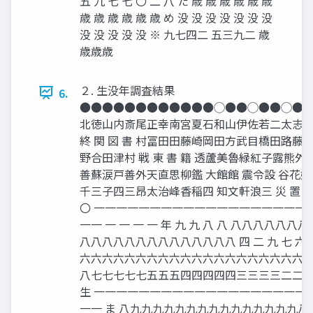
五 九 七 七 〇 二 八 た 歳 歳 歳 歳 歳 歳
歳 歳 歳 歳 歳 歳 め 没 没 没 没 没 没 没
没 没 没 没 没 ※ 九七四二 五三九二 歳
歳歳歳
２. 生没年調査結果
6.
●●●●●●●●●●●●◯●●◯●●◯●
北徳山内斎尾正幸南宮夏石和山伊佐若二太志
終 関 図 書 村冨田田藤崎岡田方武目橋田路
野合田津村 戦 東 書 籍 透蘆美魯緑紅子露熊
善蘇涙戸善外天直思柳鑑 大館館 震令設 谷花
千三子四三昂太治峰香稲四 知文軒浪三 災 置 夫郎
〇 一一一一一一一一一一一一一一一一一一一
一一 一 一 一 一 年 九 九 八 八 八八八八
八八八八八八八八八八八八八八 四 二 九 七 
六六六六六六六六六六六六六六六六六六六六 五 
八七七七七七五五五四四四四四三三三三二二二二
生 一一一一一一一一一一一一一一一一一一一
一一 ま 八九九九九九九九九九九九九九九九