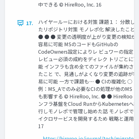
中できる © HireRoo, Inc. 16
ハイヤールーにおける対策 課題１： 分散し
17.
たリポジトリ対策 モノレポ化 解決したこと
● ● ● 変更の透明度が上がり変更の検知が
容易に可能 MSのコードもGitHubの
CodeOwners設定によりレ ビュワーの指定と
レビュー必須の成約をディレク トリごとに可
能 インフラも含め全てのファイルが集約され
たこと で、見通しがよくなり変更の追跡が容
易に可能 一方で課題も… ● CIの複雑化 ○
例：MS_Aでのみ必要なCIの処理が他のMS に
も影響する © HireRoo, Inc. ● ● HireRoo イ
ンフラ基盤をCloud RunからKubernetesへ移
行しモノレポで管理し始めた話 モノレポでマ
イクロサービスを開発するため 戦略と運用
17
https://hireroo.io/journal/tech/migrate-