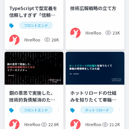
TypeScriptで型定義を
技術広報戦略の立て方
信頼しすぎず「信頼境
界線」を設置した話
フロントエンド
HireRoo
23K
HireRoo
28K
鋼の意思で実施した、
ホットリロードの仕組
技術的負債解消のため
みを知りたくて車輪の
のリアーキテクチャ
再発明をしてみた話
フロントエンド
モノレポ
ホットリロード
snapshotテスト
車
HireRoo
22.9K
HireRoo
21.2K