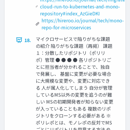
cloud-run-to-kubernetes-and-mono-
repository#index_AzGieDKI
https://hireroo.io/journal/tech/mono-
repo-for-microservices
マイクロサービスで陥りがちな課題
18.
の紹介 陥りがちな課題（再掲） 課題
１：分散したリポジトリ（ポリリ
ポ）管理 ● ● ● ● 各リポジトリご
とに担当者が分かれることで、独自
で発展し、 基盤に変更が必要な場合
に大規模な変更や、変更に対応でき
る 人が属人化してしまう 自分が管理
しているMS以外の変更を追うのが難
しい MSの初期開発者が知らない変更
が入っていることもある 複数のリポ
ジトリをクローンする必要がある ※
ポリレポとは、モノレポの反対でMS
ごとにリポジトリを用意する方法 ©