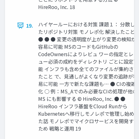
HireRoo, Inc. 18
ハイヤールーにおける対策 課題１： 分散し
19.
たリポジトリ対策 モノレポ化 解決したこと
● ● ● 変更の透明度が上がり変更の検知が
容易に可能 MSのコードもGitHubの
CodeOwnersによりレビュ ワーの指定とレビ
ュー必須の成約をディレクトリ ごとに設定可
能 インフラも含め全てのファイルが集約され
たこと で、見通しがよくなり変更の追跡が容
易に可能 一方で新たな課題も… ● CIの複雑
化 ○ 例：MS_Aでのみ必要なCIの処理が他の
MS にも影響する © HireRoo, Inc. ● ●
HireRoo インフラ基盤をCloud Runから
Kubernetesへ移行しモノレポで管理し始め
た話 モノレポでマイクロサービスを開発する
ため 戦略と運用 19