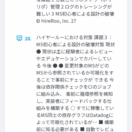
リポ）管理 2 ログのトレーシングが
難しい 3 MS初心者による設計の破壊
© HireRoo, Inc. 27
ハイヤールーにおける対策 課題３：
28.
MS初心者による設計の破壊対策 現状
● 現状は主に経験者によるレビュー
やエデュケーションでカバーしてい
る 今後 ● ● 変更対象のMSがどの
MSから参照されているか可視化をす
ることで事前にチェックが できる 今
後は依存関係チェックをCIのジョブ
に組み込み、 事前に循環参照を検知
し、実装者にフィードバックする仕
組みを構築する ○ すでに稼働してい
るMS同士の依存グラフはDatadogに
よって可視化されているが… ■ 構築
前に知る必要がある ■ 自動でレビュ