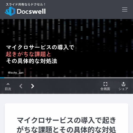
Ope
マイクロサービスの導入で起き
がちな課題とその具体的な対処