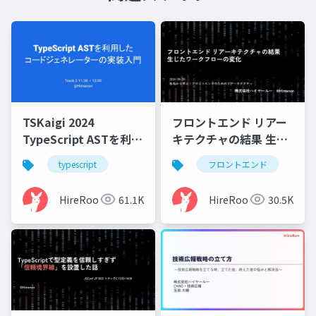
TSKaigi 2024
フロントエンド リアー
TypeScript ASTを利用
キテクチャの結果 生じ
したコードジェネレー
たワークフローの変化
typescript
フロントエンド
ターの実装入門
HireRoo
61.1K
HireRoo
30.5K