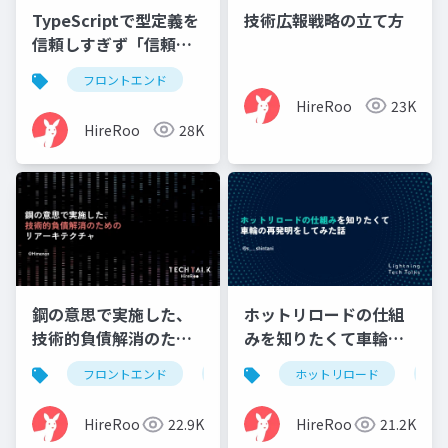
TypeScriptで型定義を
技術広報戦略の立て方
信頼しすぎず「信頼境
界線」を設置した話
フロントエンド
HireRoo
23K
HireRoo
28K
鋼の意思で実施した、
ホットリロードの仕組
技術的負債解消のため
みを知りたくて車輪の
のリアーキテクチャ
再発明をしてみた話
フロントエンド
モノレポ
ホットリロード
snapshotテスト
車
HireRoo
22.9K
HireRoo
21.2K