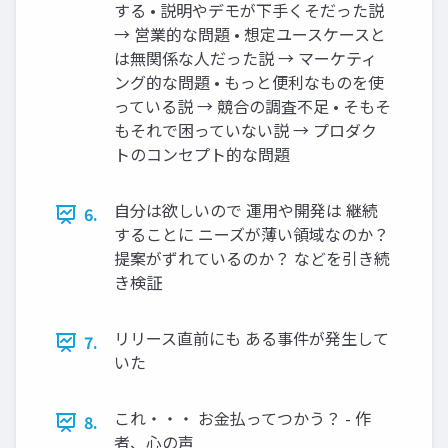
する • 説明やデモが下手くそだった説
→ 営業的な問題 • 想定ユースケースと
は無関係な人だった説 → マーケティ
ング的な問題 • もっと便利なものを使
っている説 → 競合の調査不足 • そもそ
もそれで困っていない説 → プロダク
トのコンセプト的な問題
自分は欲しいので 運用や開発は 継続
6.
することに ニーズが薄い領域なのか？
提案がずれているのか？ などを引き続
き検証
リリース直前にも ある事件が発生して
7.
いた
これ・・・ お金払ってつかう？ - 作
8.
者、心の声