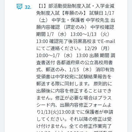
【1】部活動奨励制度入試・入学金減
32.
免制度入試【専願のみ】 試験日 1/17
（土） 中学生・保護者 中学校先生 出
願内容確認 （評定のみ） 中学校確認
期間 1/7 （水） 13:00〜1/13 （火）
13:00 確認完了後羽黒高校までE-mail
にてご連絡ください。 12/29 （月）
10:00〜1/7 （水） 13:00 出願 期間 調
査書送付 各都道府県の公立高校用書
式、郵送のみ、1/15 （木） 消印有効
受領書は中学校宛に試験結果報告を
郵送する際に同封します。 原則的に
出願後に内容を修正することはでき
ません。修正が必要な場合はプラス
シード内、出願内容修正フォームよ
り1/13(火)13:00までに保護者が申請
してください。それ以降の修正は受
け付けません。全ての修正作業完了