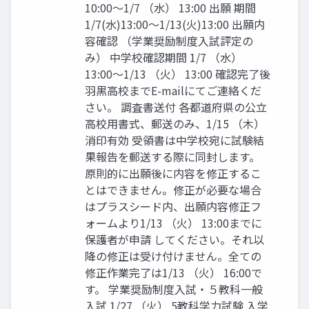
10:00〜1/7 （水） 13:00 出願 期間
1/7(水)13:00〜1/13(火)13:00 出願内
容確認 （学業奨励制度入試評定の
み） 中学校確認期間 1/7 （水）
13:00〜1/13 （火） 13:00 確認完了後
羽黒高校までE-mailにてご連絡くだ
さい。 調査書送付 各都道府県の公立
高校用書式、郵送のみ、1/15 （木）
消印有効 受領書は中学校宛に試験結
果報告を郵送する際に同封します。
原則的に出願後に内容を修正するこ
とはできません。修正が必要な場合
はプラスシード内、出願内容修正フ
ォームより1/13 （火） 13:00までに
保護者が申請 してください。それ以
降の修正は受け付けません。全ての
修正作業完了は1/13 （火） 16:00で
す。 学業奨励制度入試・５教科一般
入試 1/27 （火） 5教科学力試験 入学