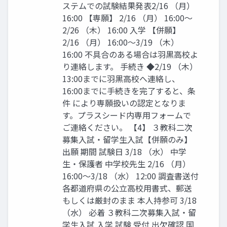
ステムでの試験結果発表2/16 （月）
16:00 【専願】 2/16 （月） 16:00〜
2/26 （木） 16:00 入学 【併願】
2/16 （月） 16:00〜3/19 （木）
16:00 不具合のある場合は羽黒高校よ
り連絡します。 手続き ◆2/19 （木）
13:00までに羽黒高校へ連絡し、
16:00までに手続きを完了すると、条
件 により専願扱いの認定となりま
す。プラスシード内専用フォームで
ご連絡ください。 【4】 ３教科二次
募集入試・留学生入試【併願のみ】
出願 期間 試験日 3/18 （水） 中学
生・保護者 中学校先生 2/16 （月）
16:00〜3/18 （水） 12:00 調査書送付
各都道府県の公立高校用書式、郵送
もしくは厳封のまま 本人持参可 3/18
（水） 必着 ３教科二次募集入試・留
学生入試 入学 試験 受付 出欠確認 国