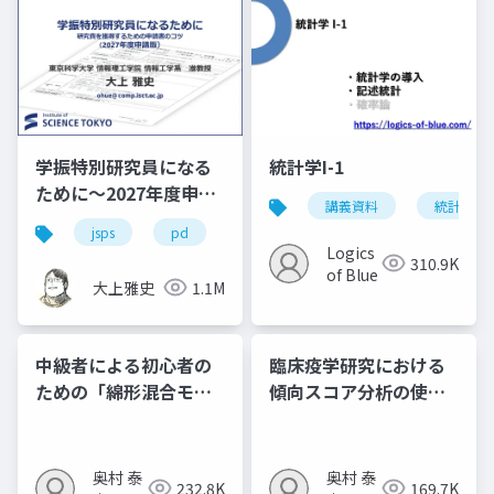
学振特別研究員になる
統計学I-1
ために～2027年度申請
講義資料
統計学
版
jsps
pd
dc
dc1
dc2
学
Logics
310.9K
of Blue
大上雅史
1.1M
中級者による初心者の
臨床疫学研究における
ための「綿形混合モデ
傾向スコア分析の使い
ル」
⽅ 〜観察研究における
治療効果研究〜
奥村 泰
奥村 泰
232.8K
169.7K