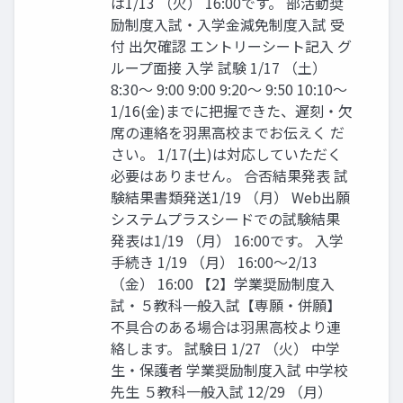
は1/13 （火） 16:00です。 部活動奨
励制度入試・入学金減免制度入試 受
付 出欠確認 エントリーシート記入 グ
ループ面接 入学 試験 1/17 （土）
8:30〜 9:00 9:00 9:20〜 9:50 10:10〜
1/16(金)までに把握できた、遅刻・欠
席の連絡を羽黒高校までお伝えく だ
さい。 1/17(土)は対応していただく
必要はありません。 合否結果発表 試
験結果書類発送1/19 （月） Web出願
システムプラスシードでの試験結果
発表は1/19 （月） 16:00です。 入学
手続き 1/19 （月） 16:00〜2/13
（金） 16:00 【2】学業奨励制度入
試・５教科一般入試【専願・併願】
不具合のある場合は羽黒高校より連
絡します。 試験日 1/27 （火） 中学
生・保護者 学業奨励制度入試 中学校
先生 ５教科一般入試 12/29 （月）