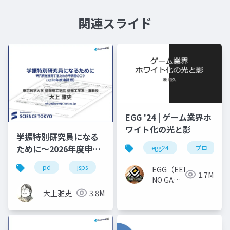
関連スライド
EGG '24 | ゲーム業界ホ
ワイト化の光と影
学振特別研究員になる
ために～2026年度申請
egg24
プロ
版
pd
jsps
学振
dc1
dc2
EGG（EEKANJI
1.7M
NO GAME
GAKKAI）
大上雅史
3.8M