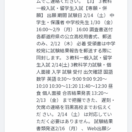
ムでご連絡ください。 【3】 ３教科
一般入試・留学生入試【専願・併
願】 出願 期間 試験日 2/14 （土） 中
学生・保護者 中学校先生 1/30 （金）
16:00〜2/9 （月） 16:00 調査書送付
各都道府県の公立高校用書式、郵送
のみ、2/12 （木） 必着 受領書は中学
校宛に試験結果報告を郵送する際に
同封します。 ３教科一般入試・留学
生入試 2/14(土) 3教科学力試験・個
人面接 入学 試験 受付 出欠確認 国語
数学 英語 8:30〜 9:00 9:00 9:20〜
10:10 10:30〜11:20 11:40〜12:30 昼
食 個人面接 合否結果発表 13:20〜
2/13 （金） まで把握できた、 遅刻・
欠席の連絡を羽黒高校までお伝えく
だ さい。 2/14 （土） は対応してい
ただく必要はありません。 試験結果
書類発送2/16 （月） 、 Web出願シ