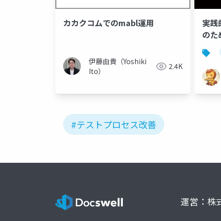
カカクコムでのmabl運用
実践
のため
伊藤由貴（Yoshiki
2.4K
Ito）
#テストプロセス改善
運営：株