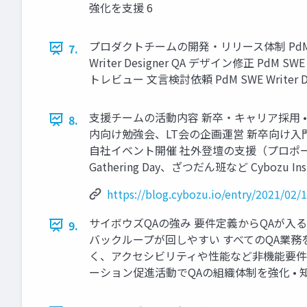
強化を支援 6
プロダクトチームの開発・リリース体制 PdM リフ
7.
Writer Designer QA デザイン修正 PdM 
トレビュー 文言検討依頼 PdM SWE Writer Design
支援チームの活動内容 新卒・キャリア採用 • 
8.
内向け勉強会、LT会の企画運営 新卒向け入門研修 
自社イベント開催 社外登壇の支援（プロポー
Gathering Day、ざつだん班など Cybozu In
https://blog.cybozu.io/entry/2021/02/
サイボウズQAの強み 要件定義からQAが入る
9.
バックループが回しやすい すべてのQA業務
く、アクセシビリティや性能など非機能要件
ーション促進活動でQAの組織体制を強化 • 