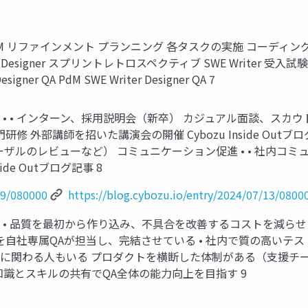
ァインメント プランニング 各タスクの実施 コーディング 受け入れ確認 
SWE Designer スプリントレトロスペクティブ SWE Writer 受入試験自
er QA PdM SWE Writer Designer QA 7
• • インターン、採用説明会（新卒） カジュアル面談、スカウト（
外部講師を招いた講演会の開催 Cybozu Inside Outブログ
ザルのレビューなど） コミュニケーション促進 • • 社内コミ
side Outブログ記事 8
19/080000
https://blog.cybozu.io/entry/2024/07/13/0800
 • 品質を最初から作り込み、不具合を改善するコストを減らせる
を自社専属QAが担当し、完結させている • 社内で質の高いテス
に関わる人もいる プロダクトを横断した体制がある（支援チー
知識とスキルの共有でQA全体の能力向上を目指す 9