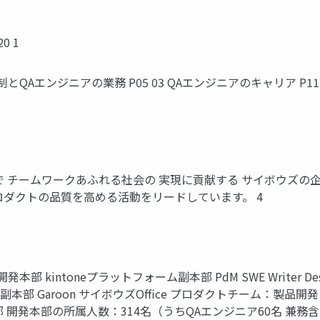
0 1
体制とQAエンジニアの業務 P05 03 QAエンジニアのキャリア P1
で チームワークあふれる社会の 実現に貢献する サイボウズ
ロダクトの品質を高める活動をリードしています。 4
toneプラットフォーム副本部 PdM SWE Writer Designer QA 
 グループウェア副本部 Garoon サイボウズOffice プロダクトチー
質保証支援部 開発本部の所属人数：314名（うちQAエンジニア60名 兼