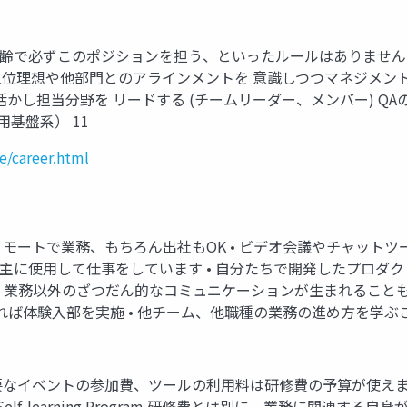
齢で必ずこのポジションを担う、といったルールはありません 
位理想や他部門とのアラインメントを 意識しつつマネジメントを
活かし担当分野を リードする (チームリーダー、メンバー) Q
基盤系） 11
e/career.html
リモートで業務、もちろん出社もOK • ビデオ会議やチャット
oneを主に使用して仕事をしています • 自分たちで開発したプロ
ので、業務以外のざつだん的なコミュニケーションが生まれること
あれば体験入部を実施 • 他チーム、他職種の業務の進め方を学
なイベントの参加費、ツールの利用料は研修費の予算が使えます 
elf-learning Program 研修費とは別に、業務に関連す