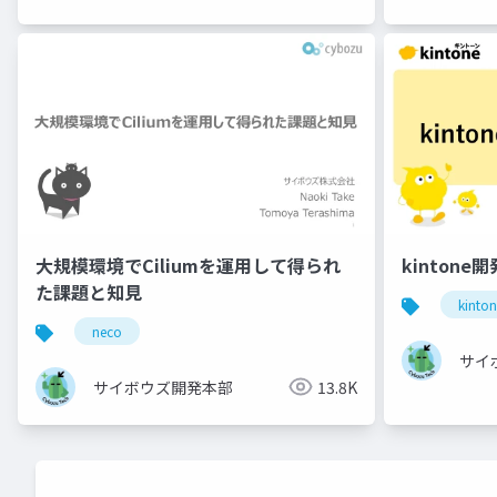
大規模環境でCiliumを運用して得られ
kinton
た課題と知見
kinto
neco
サイ
サイボウズ開発本部
13.8K