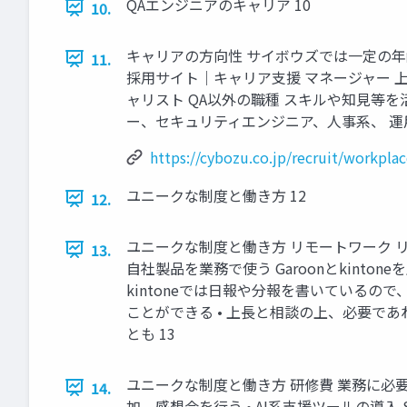
QAエンジニアのキャリア 10
10.
キャリアの方向性 サイボウズでは一定の年
11.
採用サイト｜キャリア支援 マネージャー 上
ャリスト QA以外の職種 スキルや知見等を
ー、セキュリティエンジニア、人事系、 運用
https://cybozu.co.jp/recruit/workplac
ユニークな制度と働き方 12
12.
ユニークな制度と働き方 リモートワーク 
13.
自社製品を業務で使う Garoonとkint
kintoneでは日報や分報を書いている
ことができる • 上長と相談の上、必要で
とも 13
ユニークな制度と働き方 研修費 業務に必要
14.
加、感想会を行う • AI系支援ツールの導入 S