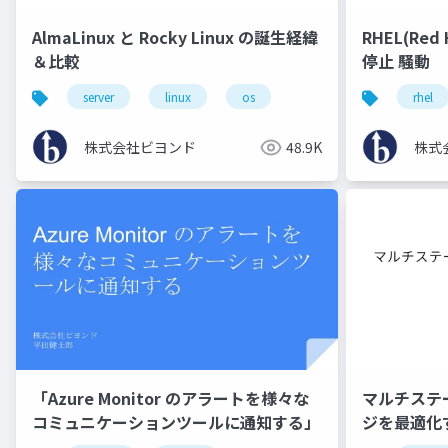
AlmaLinux と Rocky Linux の誕生経緯
RHEL(Re
＆比較
停止 騒動
server
linux
os
rhel
株式会社ビヨンド
48.9K
株式
「Azure Monitor のアラートを様々な
マルチステー
コミュニケーションツールに通知する」
ジを最適化