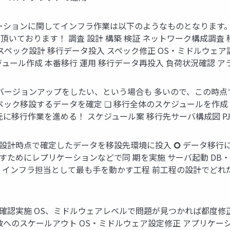
ーションに関してインフラ作業は以下のようなものとなります
いております！ 調査 設計 構築 検証 ネットワーク構成調査
スペック設計 移行データ投入 スペック修正 OS・ミドルウェア
ジュール作成 本番移行 運用 移行データ再投入 負荷状況確認 
バージョンアップをしたい、という場合も 多いので、この時点
ペック移設するデータを確定 ❏ 移行全体のスケジュールを作成
に移行作業を進める！ スケジュール案 移行先サーバ構成図 P
🞆 設計時点で確定したデータを移設先環境に投入 🞆 データ
らすためにレプリケーションなどで同 期を実施 サーバ起動 DB
期 インフラ担当として最も手を動かす工程 前工程の設計でど
で動作確認実施 OS、ミドルウェアレベルで問題が見つかれば都度
へのスケールアウト OS・ミドルウェア設定修正 アプリケーシ