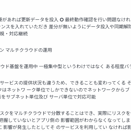
 必要があれば更新データを投入 🞆 最終動作確認を行い問題な
ナンスを入れていただき 差分が無いようにデータ投入や同期解
監視・対応継続
ン マルチクラウドの運用
ラウド基盤を運用中 一極集中型というわけではなく ある程度バ
にサービスの提供状況も違うため、できることも変わってくる 
ックはネットワ ーク単位でしかできないのでネットワークからブ
/拒否をサブネット単位及び サーバ単位で対応可能
リスクをマルチクラウドで分散することはでき、実際にリスクを
していないとアプリ側の 影響範囲がわからなくなってしまいます
ービスに 影響が発生したとしてそ のサービスを利用してい なければ