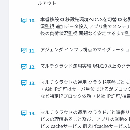
ルアウト
本番移設 🞆 移設先環境へDNSを切替 
10.
況監視 追加データ投入 アプリ側でメンテ
後の負荷状況監視 問題なく安定するまで
アジェンダ インフラ視点のマイグレーショ
11.
マルチクラウド運用実績 現状10以上のク
12.
マルチクラウドの運用 クラウド基盤ごと
13.
・A社 IP許可はサーバ単位できるがブロ
など特定IPブロック依頼 ・M社 IP許可
マルチクラウドの運用 クラウドごと障害
14.
ビスの理解あること及び、アプリの挙動を把握
ビス cacheサービス 例えばcacheサ