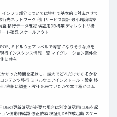
。 インフラ部分については弊社で基本的に対応させて
 移行先ネットワーク 利用サービス設計 最小環境構築
調査 移行データ確認 検証用DB構築 ディレクトリ構
アラート確認 スケールアウト
でOS, ミドルウェアレベルで障害になりそうな点を
 現行インスタンス情報一覧 マイグレーション案件全
J側に共有
移行にかかった時間を記録し、最大でどれだけかかるかを
・コンテンツ移行 ミドルウェアインストール・設定 移
れだけ詳細に調査・設計 出来ていたかで本工程がスム
修正 DBの更新確認が必要な場合は別途確認用にDBを起
ョン側動作確認 修正依頼 検証用DB作成起動 スケー