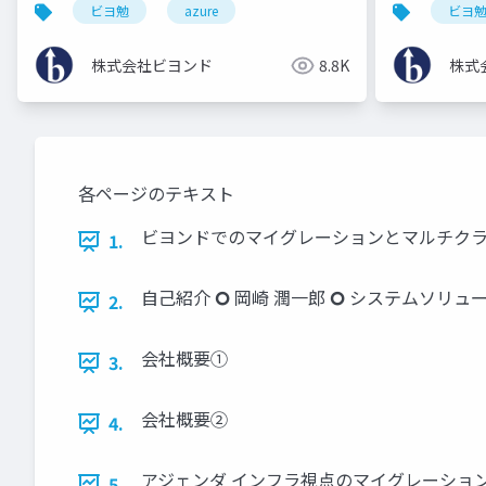
ビヨ勉
azure
ビヨ
株式会社ビヨンド
8.8K
株式
各ページのテキスト
ビヨンドでのマイグレーションとマルチクラ
1.
自己紹介 🞆 岡崎 潤一郎 🞆 システムソ
2.
会社概要①
3.
会社概要②
4.
アジェンダ インフラ視点のマイグレーショ
5.