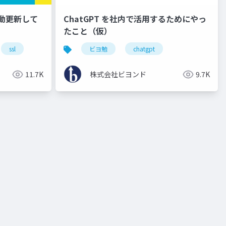
自動更新して
ChatGPT を社内で活用するためにやっ
たこと（仮）
ssl
ビヨ勉
chatgpt
11.7K
株式会社ビヨンド
9.7K