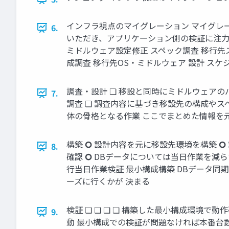
インフラ視点のマイグレーション マイグレ
6.
いただき、アプリケーション側の検証に注力頂
ミドルウェア設定修正 スペック調査 移行先
成調査 移行先OS・ミドルウェア 設計 スケ
調査・設計 ❏ 移設と同時にミドルウェアの
7.
調査 ❏ 調査内容に基づき移設先の構成やス
体の骨格となる作業 ここでまとめた情報を元
構築 🞆 設計内容を元に移設先環境を構築 
8.
確認 🞆 DBデータについては当日作業を減
行当日作業検証 最小構成構築 DBデータ同
ーズに行くかが 決まる
検証 ❏ ❏ ❏ ❏ 構築した最小構成環境
9.
動 最小構成での検証が問題なければ本番台数