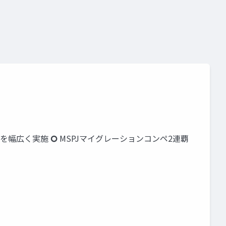
でを幅広く実施 🞆 MSPJマイグレーションコンペ2連覇