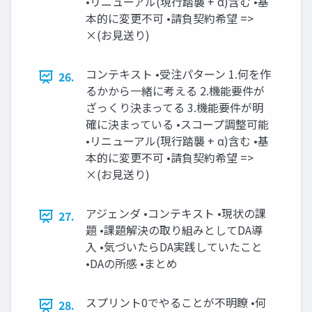
•リニューアル(現行踏襲 + α)含む •基
本的に変更不可 •請負契約希望 =>
×(お見送り)
コンテキスト •受注パターン 1.何を作
26.
るかから一緒に考える 2.機能要件が
ざっくり決まってる 3.機能要件が明
確に決まっている •スコープ調整可能
•リニューアル(現行踏襲 + α)含む •基
本的に変更不可 •請負契約希望 =>
×(お見送り)
アジェンダ •コンテキスト •現状の課
27.
題 •課題解決の取り組みとしてDA導
入 •気づいたらDA実践していたこと
•DAの所感 •まとめ
スプリント0でやることが不明瞭 •何
28.