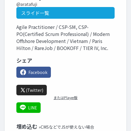
@aratafuji
スライド一覧
Agile Practitioner / CSP-SM, CSP-
PO(Certified Scrum Professional) / Modern
Offshore Development / Vietnam / Paris
Hilton / RareJob / BOOKOFF / TIER IV, Inc.
シェア
Facebook
(Twitter)
またはPlayer版
LINE
埋め込む
»CMSなどでJSが使えない場合