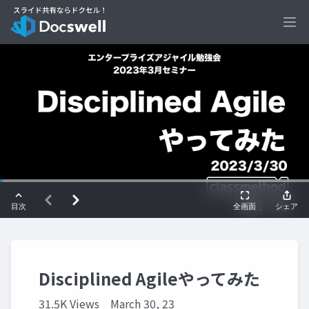
Ope
Disciplined Agileやってみた
31.5K Views
March 30, 23