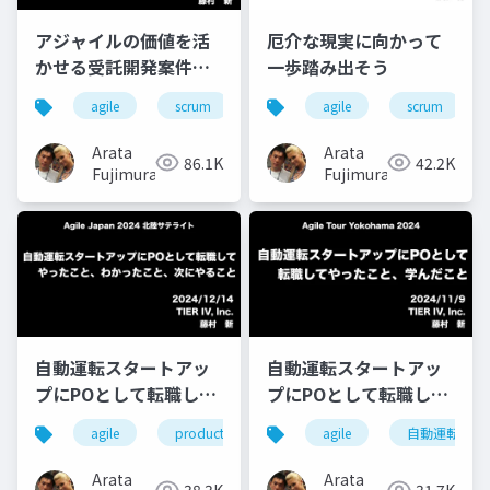
アジャイルの価値を活
厄介な現実に向かって
かせる受託開発案件の
一歩踏み出そう
取り方・始め方
agile
scrum
agile
scrum
Arata
Arata
86.1K
42.2K
Fujimura
Fujimura
自動運転スタートアッ
自動運転スタートアッ
プにPOとして転職して
プにPOとして転職して
やったこと、わかった
やったこと、学んだこ
agile
product owner
自動運転
agile
自動運転
こと、次にやること
と
Arata
Arata
38.3K
31.7K