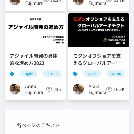
Fujimura
Fujimura
アジャイル開発の具体
モダンオフショアを支
的な進め方2022
えるグローバルアーキ
テクト 〜私がオフショ
agile
scrum
vietnam
agile
modern-offshore
scrum
アに取り組んでいる理
由〜
Arata
Arata
23K
16.3K
Fujimura
Fujimura
各ページのテキスト