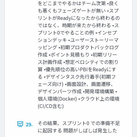
をどこまでやるかはチーム次第 •良く
も悪くもフェーズゲートが無い •スプ
リントがReadyになったから終わるの
ではなく、時期が来たから終わる •ス
プリント0でやることの例 •インセプ
ションデッキ •ユーザーストーリーマ
ッピング •初期プロダクトバックログ
作成 •ポイント見積もり •初期リリー
ス計画作成 •想定ベロシティでの割り
算 •優先順位の高いPBIをReadyにす
る •デザインタスク先行着手(初期フ
ェーズ向け) •画面設計、画面遷移、
デザインパーツ作成 •開発環境構築 •
個人環境(Docker) •クラウド上の環境
(CI/CD含む)
その結果、スプリント0 での準備不足
29.
に起因する 問題がしばしば発生した