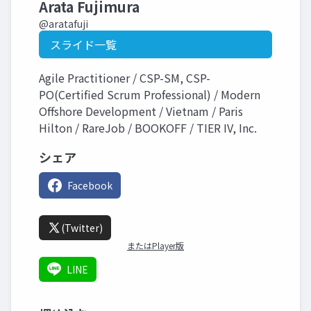
Arata Fujimura
@aratafuji
スライド一覧
Agile Practitioner / CSP-SM, CSP-
PO(Certified Scrum Professional) / Modern
Offshore Development / Vietnam / Paris
Hilton / RareJob / BOOKOFF / TIER IV, Inc.
シェア
Facebook
(Twitter)
またはPlayer版
LINE