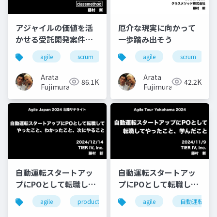
アジャイルの価値を活
厄介な現実に向かって
かせる受託開発案件の
一歩踏み出そう
取り方・始め方
agile
scrum
agile
scrum
Arata
Arata
86.1K
42.2K
Fujimura
Fujimura
自動運転スタートアッ
自動運転スタートアッ
プにPOとして転職して
プにPOとして転職して
やったこと、わかった
やったこと、学んだこ
agile
product owner
自動運転
agile
自動運転
こと、次にやること
と