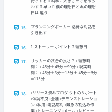
持ちする  純粋に大きさだけをあら
わす  早い  僕の理想日と君の理想
日は 違う
プランニングポーカー 活発な対話を
15.
引き出す
1.ストーリー ポイント 2.理想日
16.
サッカーの試合の長さ？ • 理想時
17.
間： • 45分＋45分＝90分 • 現実時
間： • 45分＋3分＋15分＋ 45分＋5分
≒113分
•リリース済みプロダ クトのサポート
18.
•体調不良 •会議 •デモンストレーショ
ン •私用 •電話応対 •緊急の割込み作
業 •トレーニング •メール •レビュー