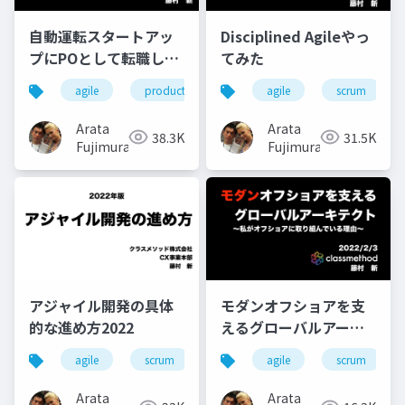
自動運転スタートアッ
Disciplined Agileやっ
プにPOとして転職して
てみた
やったこと、わかった
agile
product owner
自動運転
agile
scrum
こと、次にやること
Arata
Arata
38.3K
31.5K
Fujimura
Fujimura
アジャイル開発の具体
モダンオフショアを支
的な進め方2022
えるグローバルアーキ
テクト 〜私がオフショ
agile
scrum
vietnam
agile
modern-offshore
scrum
アに取り組んでいる理
由〜
Arata
Arata