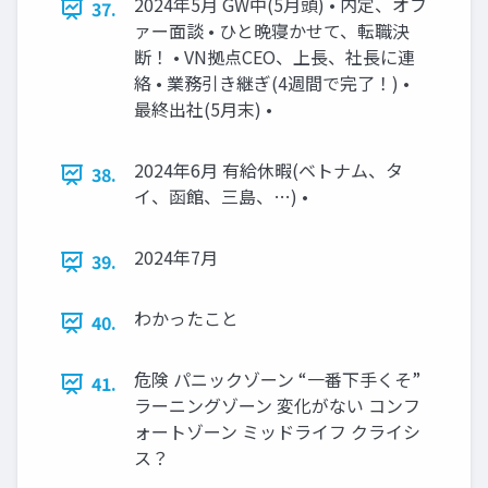
2024年5月 GW中(5月頭) • 内定、オフ
37.
ァー面談 • ひと晩寝かせて、転職決
断！ • VN拠点CEO、上長、社長に連
絡 • 業務引き継ぎ(4週間で完了！) •
最終出社(5月末) •
2024年6月 有給休暇(ベトナム、タ
38.
イ、函館、三島、…) •
2024年7月
39.
わかったこと
40.
危険 パニックゾーン “一番下手くそ”
41.
ラーニングゾーン 変化がない コンフ
ォートゾーン ミッドライフ クライシ
ス？