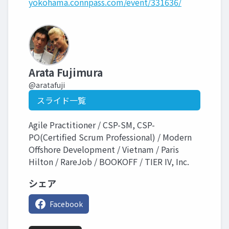
yokohama.connpass.com/event/331636/
Arata Fujimura
@aratafuji
スライド一覧
Agile Practitioner / CSP-SM, CSP-
PO(Certified Scrum Professional) / Modern
Offshore Development / Vietnam / Paris
Hilton / RareJob / BOOKOFF / TIER IV, Inc.
シェア
Facebook