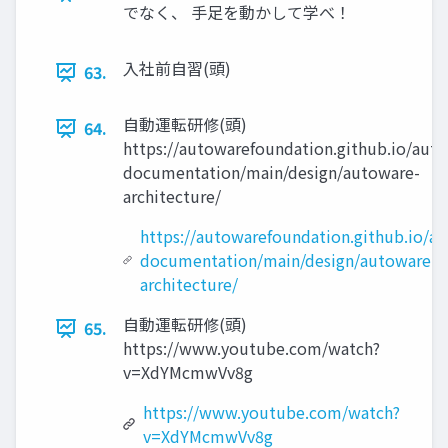
でなく、 手足を動かして学べ！
入社前自習(頭)
63.
自動運転研修(頭)
64.
https://autowarefoundation.github.io/aut
documentation/main/design/autoware-
architecture/
https://autowarefoundation.github.io/a
documentation/main/design/autoware-
architecture/
自動運転研修(頭)
65.
https://www.youtube.com/watch?
v=XdYMcmwVv8g
https://www.youtube.com/watch?
v=XdYMcmwVv8g