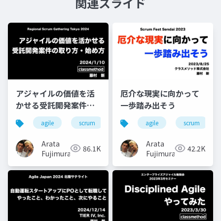
関連スライド
アジャイルの価値を活
厄介な現実に向かって
かせる受託開発案件の
一歩踏み出そう
取り方・始め方
agile
scrum
agile
scrum
Arata
Arata
86.1K
42.2K
Fujimura
Fujimura