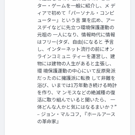
ター・ゲームを一般に紹介し、メ デ
ィアで初めて「パーソナル・コンピ
ューター」という言 葉を広め、アー
スデイなどに先立つ環境保護運動の
元祖の 一人になり、情報時代に情報
はフリー(タダ、自由)になると 予言
し、インターネット流行の前にオン
ラインコミュニ ティーを運営し、建
物には建物の人生があると主張し、
環 境保護運動の中心にいて反原発派
だったのに擁護派に転換 して非難を
浴び、いまでは1万年動き続ける時計
を作り、マ ンモスなどの絶滅種の復
活に取り組んでいると聞いたら、 一
体どんな人かと気にはなるまいか？”
‒ ジョン・マルコフ, 『ホールアース
の革命家』