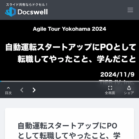
Ope
自動運転スタートアップにPO
として転職してやったこと、学