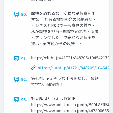
摩擦を恐れるな、安易な妥協案を出
90.
すな！ とある機能開発の最終段階 •
ビジネスとR&Dで一部意見の対立 •
私が調整を担当 • 摩擦を恐れた • 両者
ヒアリングした上で安易な妥協案を
提示 • 全方位からの反発！ •
https://clubt.jp/41721/848205/104542179
91.
https://clubt.jp/41721/848205/1045421
第七則: 使えそうな手法を探し、 最短
92.
で学び、即実践！
対立解消といえばTOCfE
93.
https://www.amazon.co.jp/dp/B00L8ERBO
https://www.amazon.co.jp/dp/4478006652