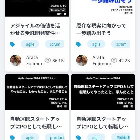
アジャイルの価値を活
厄介な現実に向かって
かせる受託開発案件の
一歩踏み出そう
取り方・始め方
agile
scrum
agile
scrum
Arata
Arata
86.1K
42.2K
Fujimura
Fujimura
自動運転スタートアッ
自動運転スタートアッ
プにPOとして転職して
プにPOとして転職して
やったこと、わかった
やったこと、学んだこ
agile
product owner
自動運転
agile
自動運転