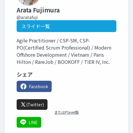
Arata Fujimura
@aratafuji
スライド一覧
Agile Practitioner / CSP-SM, CSP-
PO(Certified Scrum Professional) / Modern
Offshore Development / Vietnam / Paris
Hilton / RareJob / BOOKOFF / TIER IV, Inc.
シェア
Facebook
(Twitter)
またはPlayer版
LINE