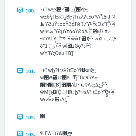
·ͱΊ w೥‫ͯͬܦ‬΍ͬͱ‫ͱ͚ͨͮ͜ؾ‬΋͋Δ
100.
wΞδϟΠϧ։ൃ͔ΒϦʔϯɾελʔτΞοϓΛ࢝ ΊΔͱɺ ॳ‫
ظ‬ϓϩμΫτόοΫϩάͮ͘Γͷͨ ΊͷϓϥΫςΟεʹͳΓ͕ͪ
w ॳ‫ ظ‬ϓϩμΫτόοΫϩάΛ࡞ͬͨ‫ޙ‬΋‫ܧ‬ଓͯ͠ #.-
ϧʔϓΛճͤΔ͔͕ॏཁ wͦͷͨΊʹ͸ɺ wҰ͔ͭͣͭͬ͠Γͱ‫͢ূݕ‬Δ
8*1੍‫ ݶ‬ wl͠΍͍͢zϨϙʔτ
wϓϥΫςΟεਥʹͳΒͳ͍
·ͱΊ wϦʔϯɾελʔτΞοϓ͸खஈ
101.
w໨త͸ɺz๲େͳ࣌ؒͱ͓ۚͱΤωϧΪʔΛඅ
΍ͯ͠୭΋ཉ͕͠Βͳ͍੡඼Λ࡞ͬͯ͠·͏ ແବΛආ͚Δz͜ͱ
wͦΜͳ͜ͱ͸Θ্͔ͬͨͰ΋ɺϦʔϯɾελʔ τΞοϓʹͩ͜Θ͍͖͍ͬͯͨ
݁࿦
102.
%FW-07&ؔ੢
103.