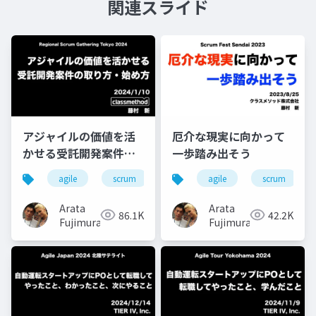
関連スライド
アジャイルの価値を活
厄介な現実に向かって
かせる受託開発案件の
一歩踏み出そう
取り方・始め方
agile
scrum
agile
scrum
Arata
Arata
86.1K
42.2K
Fujimura
Fujimura