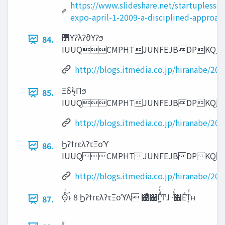
https://www.slideshare.net/startuplesson
expo-april-1-2009-a-disciplined-approa
΢ΥʔλʔϑΥʔϧ
84.
IUUQCMPHTJUNFEJBDPKQ
http://blogs.itmedia.co.jp/hiranabe/20
ΞδϟΠϧ
85.
IUUQCMPHTJUNFEJBDPKQ
http://blogs.itmedia.co.jp/hiranabe/20
ϦʔϯɾελʔτΞοϓ
86.
IUUQCMPHTJUNFEJBDPKQ
http://blogs.itmedia.co.jp/hiranabe/20
Θ͔ͬͨ͜ͱ 8 ϦʔϯɾελʔτΞοϓΛ ΍ͬͯͨͭ΋Γ͚ͩͬͨͲɺ ·ͬͨ͘΍Εͯͳ͔ͬͨʜ
87.