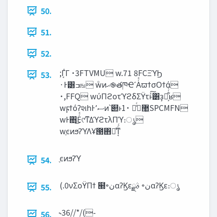
50.
51.
52.
;Γ͔͑Γ ˙3FTVMU w.71 8FCΞϓϦ
53.
·Ͱ͸ߏங wͦͷ‫֎ޙ‬తཁҼʹΑͬͯϖϯσΟϯά
˙,FFQ wύΠϩοτϓϩδΣΫτͱͯ͠͸ҙຯ͕͋ͬͨʁ
wϝϯόʔશһͰ‫ސ‬٬ͷ՝୊ͱ޲͖߹͑ͨ ˙1SPCMFN
wͰ΋͜Εͬͯ୯ͳΔϓϩτλΠϓ։ൃ
wֶͼͷϧʔϓΛҰ౓΋ճͤͳ͔ͬͨ
ֶͼͷϧʔϓ
54.
(.0νΣοΫΠϯ ๭৽‫ن‬αʔϏεࣄྫ ৽‫ن‬αʔϏε։ൃ
55.
˞36//*/(-
56.