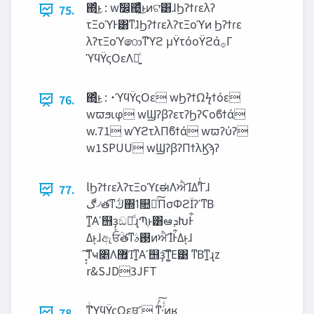
΍ͬͨ͜ͱ : wࣗ෼͕΍͖ͬͯͨ͜ͱͷଟ͘͸ɺϦʔϯɾελʔ
75.
τΞοϓͰ͸ͳ͘ɺϦʔϯɾελʔτΞοϓͷ Ϧʔϯɾε
λʔτΞοϓ෩ͳϓϩ μΫτόοΫϩά࡞Γ
ϓϥΫςΟεΛ༻͍ͨ
΍ͬͨ͜ͱ : ˙ϓϥΫςΟε wϦʔϯΩϟϯόε
76.
wϖϧιφ wϢʔβʔετʔϦʔϚοϐϯά
w.71 wϓϩτλΠϐϯά wϖʔύʔ
w1SPUU wϢʔβʔΠϯλϏϡʔ
lϦʔϯɾελʔτΞοϓ‫׆‬ಈΛਐΊΔʹ͋ͨΓɺ
77.
‫ڰ‬৴తͳ‫ڭ‬ٛ΍ߗ௚Խͨ͠ΠσΦϩΪʔʹͳΒ
ͳ͍Α͏ʹ஫ҙ͕ඞཁͩɻՊֶͱ͸ఆ‫ܕ‬ԽͰ͋
Δͱ͔ɺඇਓؒతͳ࢓ࣄͷਐΊํͰ͋Δͱ͔ɺ
͓͔͠ͳҹ৅Λ޿Ίͳ͍Α͏ʹ஫ҙ͠ͳ͚Ε͹ ͳΒͳ͍ɻz
r&SJD3JFT
ͳͥϓϥΫςΟεਥʹ ͳͬͯ͠·ͬͨͷ͔ʁ
78.