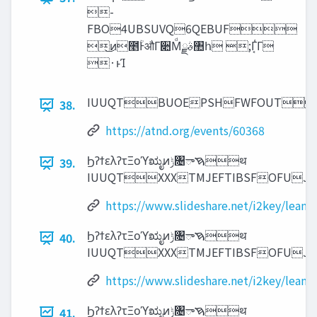
-
FBO4UBSUVQ6QEBUF
͜ͷ೥ؒͰऔΓ૊Μͩࣄྫ঺հ ;Γ͔͑Γ
·ͱΊ
IUUQTBUOEPSHFWFOUT
38.
https://atnd.org/events/60368
ϦʔϯελʔτΞοϓಋೖͷ‫ݱ‬৔ࠇాथ
39.
IUUQTXXXTMJEFTIBSFOFU
https://www.slideshare.net/i2key/lean
ϦʔϯελʔτΞοϓಋೖͷ‫ݱ‬৔ࠇాथ
40.
IUUQTXXXTMJEFTIBSFOFU
https://www.slideshare.net/i2key/lean
ϦʔϯελʔτΞοϓಋೖͷ‫ݱ‬৔ࠇాथ
41.