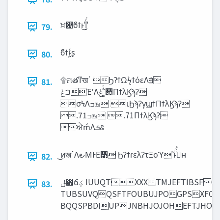
ਖ਼௚ϐϯͱ͜ͳ͔ͬͨ
79.
ϐϯͱ͖ͨʂ
80.
۩ମతͳखॱ ϦʔϯΩϟϯόεΛॻ͘
81.
‫ࠐݟ‬Έ٬Λ‫͚ͯͭݟ‬՝୊ΠϯλϏϡʔ
σϞΛߏங ιϦϡʔγϣϯΠϯλϏϡʔ
.71ߏங .71ΠϯλϏϡʔ
ਐḿΛ‫ܭ‬ଌ
͜ͷखॱΛ౿ΜͰΕ͹ ϦʔϯɾελʔτΞοϓ ͩͱࢥͬͯͨʜ
82.
‫఺ݪ‬ճ‫ؼ‬ IUUQTXXXTMJEFTIBSFOFUTUBSUVQMFTTPOTMFBSOFEFSJDSJFTMFBO
83.
TUBSUVQQSFTFOUBUJPOGPSXF
BQQSPBDIUPJNBHJOJOHEFTJHOJ