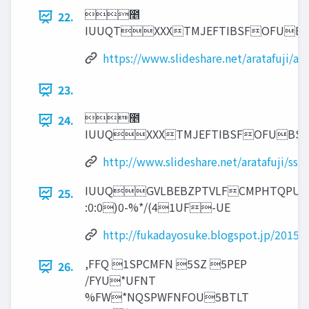
೥
22.
IUUQTXXXTMJEFTIBSFOFUB
https://www.slideshare.net/aratafuji/a-
23.
೥
24.
IUUQXXXTMJEFTIBSFOFU
http://www.slideshare.net/aratafuji/ss
IUUQGVLBEBZPTVLFCMPHT
25.
:0:0)0-%*/(41UF-UE
http://fukadayosuke.blogspot.jp/2015/
,FFQ 1SPCMFN 5SZ 5PEP
26.
/FYU*UFNT
%FW*NQSPWFNFOU5BTLT