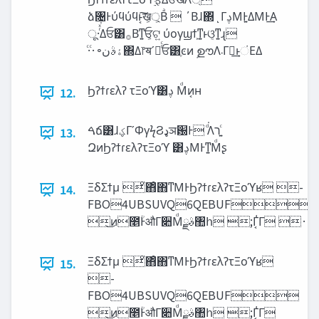
ձ৔Ͱύϥύϥͱ͔͠ख্͕͕Βͣ  ΄Βɺ΍ͬͺΓࢮΜͰ͍ΔΜͰ͢Α
ू·ͬͯ͘Δਓ͸࡞Βͳ͍ਓ͕ଟ͍ ύογϣϯ͕ͳ͍ͱଓ͔ͳ͍ɻ
ͨ·ͨ·৽‫ۀࣄن‬΍Δ෦ॺʹೖͬͨਓ͸ֶͼͷ ࣦഊΛ‫܁‬Γฦ͢ͱંΕΔ
Ϧʔϯɾελʔ τΞοϓ͸ࢮ Μͩͷ͔ʜ
12.
ࠓճ͸ɺ‫ؼ‬ΓʹΦγϟϨ‫ډ‬ञ԰Ͱ ͩ͘Λ‫͍ͨר‬
13.
ԶͷϦʔϯɾελʔτΞοϓ ͸ࢮΜͰͳ͍Μͩʂ
ΞδΣϯμ ͦ΋ͦ΋ͳΜͰϦʔϯɾελʔτΞοϓʁ -
14.
FBO4UBSUVQ6QEBUF
͜ͷ೥ؒͰऔΓ૊Μͩࣄྫ঺հ ;Γ͔͑Γ ·ͱΊ
ΞδΣϯμ ͦ΋ͦ΋ͳΜͰϦʔϯɾελʔτΞοϓʁ
15.
-
FBO4UBSUVQ6QEBUF
͜ͷ೥ؒͰऔΓ૊Μͩࣄྫ঺հ ;Γ͔͑Γ