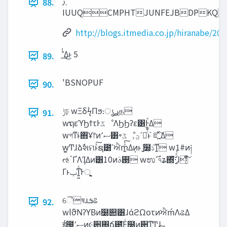
‫࣮ݱ‬
88.
IUUQCMPHTJUNFEJBDPKQ
http://blogs.itmedia.co.jp/hiranabe/20
ͭ͗ʹ͢Δ͜ͱ 5
89.
'BSNOPUF
90.
‫ݱ‬ঢ় wΞδϟΠϧ։ൃ࣮ࢪத
91.
wຖεϓϦϯτͰ‫ػ‬ೳΛϦϦʔε͸Ͱ͖͍ͯΔ
wগͳ͘ͱ΋Ұ෦ͷ‫ސ‬٬͸৽‫ػ‬ೳ͕‫ʹؾ‬ೖͬͨͱ֬ ೝ͍ͯ͠Δ
w͚Ͳɺձࣾશମͱͯ͠ຊ౰ʹਐḿ͍ͯ͠Δͷ͔ͱ ͍͏ٙ໰͕১͑ͳ͍ w1#ͷ༏
ઌॱҐΛܾΊΔͷ͸10ͷ࢓ࣄ wಉ࣌ʹ৭ʑ΍ͬͯ͠·͍ͬͯͯɺ͔ͭͣͭͬ͠
ୈষɹ‫ܭ‬ଌ
92.
wlϑΝʔϒΒͷ໰୊͸ɺάϩΩοτͷਐḿΛଌΔ
ई౓͕‫ސ‬٬ͷ૯਺΍ճ౴͞Ε࣭ͨ໰ͷ਺ͳͲɺ