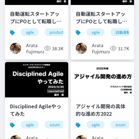
自動運転スタートアッ
自動運転スタートアッ
プにPOとして転職して
プにPOとして転職して
やったこと、わかった
やったこと、学んだこ
agile
product owner
自動運転
agile
自動運転
こと、次にやること
と
Arata
Arata
38.3K
31.7K
Fujimura
Fujimura
Disciplined Agileやっ
アジャイル開発の具体
てみた
的な進め方2022
agile
scrum
disciplined-agile
agile
scrum
Arata
Arata