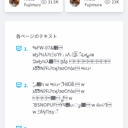
31.5K
23K
Fujimura
Fujimura
各ページのテキスト
%FW-07&ؔ੢
1.
ʙϦʔϯελʔτΞοϓͰࣄ‫ۀ‬Λ‫ۦ‬ಈ͍ͯ͠Δऀୡͷࣄྫʙ
ԶͷϦϯελ͸·ͩ ੜ͖͍ͯΔͧʂ 
‫ࣜג‬ձࣾϑΝʔϜϊʔτϗʔϧσΟϯάε ౻ଜɹ৽
2.
‫ࣜג‬ձࣾϑΝʔϜϊʔτϗʔϧσΟϯάε w
೥݄ೖࣾ w
'BSNOPUFΫϥ΢υ։ൃ୲౰ w స৬ଟΊ
w ΞδϟΠϧ࣮ફऀ