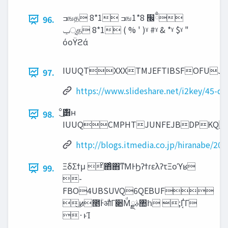
ߏஙத 8*1 ߏங‫ྃ׬‬ 8*1
96.
‫ূݕ‬த 8*1 ( % ' )ˠ #ˠ & *ˠ $ˠ "
όοΫϩά
IUUQTXXXTMJEFTIBSFOFU
97.
https://www.slideshare.net/i2key/45-
98.
IUUQCMPHTJUNFEJBDPKQ
http://blogs.itmedia.co.jp/hiranabe/20
ΞδΣϯμ ͦ΋ͦ΋ͳΜͰϦʔϯɾελʔτΞοϓʁ
99.
-
FBO4UBSUVQ6QEBUF
͜ͷ೥ؒͰऔΓ૊Μͩࣄྫ঺հ ;Γ͔͑Γ
·ͱΊ