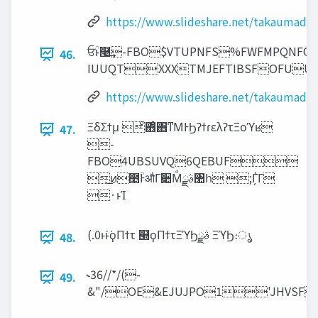
https://www.slideshare.net/takaumada
ਓؒͱ࿩͢-FBO$VTUPNFS%FWFMPQNF
46.
IUUQTXXXTMJEFTIBSFOFU
https://www.slideshare.net/takaumada
ΞδΣϯμ ͦ΋ͦ΋ͳΜͰϦʔϯɾελʔτΞοϓʁ
47.
-
FBO4UBSUVQ6QEBUF
͜ͷ೥ؒͰऔΓ૊Μͩࣄྫ঺հ ;Γ͔͑Γ
·ͱΊ
(.0ͱ͘ͱ͘ϙΠϯτ ๭ϙΠϯτΞϓϦࣄྫ ΞϓϦ։ൃ
48.
˞36//*/(-
49.