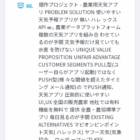
畑作プロジェクト - 農業⽤天気アプ
66.
リ PROBLEM SOLUTION 使いやすい
天気予報アプリが 無い ハレ ックス
API ఱ‫ؾ‬ 農業データプラットフォーム
複数の天気アプリを組み合 わせてい
るのが⼿間 天気予報だけ⾒ていても
⽔害 を防げない UNIQUE VALUE
PROPOSITION UNFAIR ADVANTAGE
CUSTOMER SEGMENTS PULL型(ユ
ーザー⾃らがアプ リ起動)ではなく
PUSH型(様 々な閾値を超えたタイミ
ング メール通知)の でPUSH通知、
天気アプリ 圧倒的に使いやすい
UI,UX 全国の販売農家 他社では有料
機能を無料で 提供 全農・農協標準ア
プリ 毎⽇⾒るのが⼿間 EXISTING
ALTERNATIVES マピオンピンポイン
ト天気( ハレックス) ヤフー天気(気象
協会、 ウェザ ーマップ) KEY