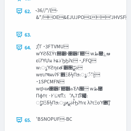
˞36//*/(-
62.
63.
;Γ͔͑Γ ˙3FTVMU
64.
wϓϩδΣΫτ൒͹Ͱ࢓੾Γ௚͠ w‫ظ‬೔‫ݻ‬ఆ
είʔϓՄม ͰແࣄʹϦϦʔε ˙,FFQ
w։ൃϓϩηεతʹ͸੒ޭࣄྫ
wಉ෦ॺผνʔϜʹ΋ΞδϟΠϧ։ൃ͕ਁಁͰ͖ͨ
˙1SPCMFN
wಥવͷ࢓੾Γ௚͠͸௧ΈΛ൐͏ w‫ظ‬೔
Πϕϯτ ·Ͱʹඞਢͳ‫ػ‬ೳΛ.71ͱ໊෇͚ͯ։
ൃ͕ͨ͠ɺΞδϟΠϧ։ൃͷࣄྫͰ͋ͬͯϦʔϯɾε λʔτΞοϓؔ܎ͳ͍
'BSNOPUF-BC
65.