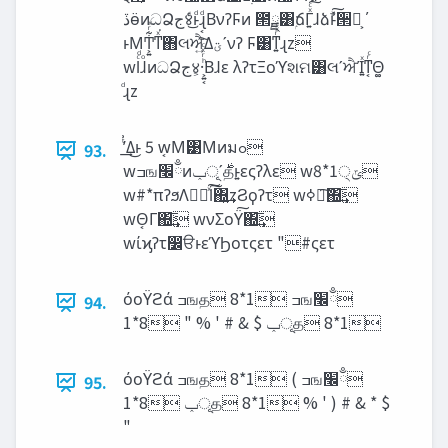
‫ڏ‬ӫͷධՁ‫ج‬४ͩͬͨ͜ͱͩɻ͔ͩΒνʔϜͷ ౒ྗ͸ۭճΓ͍ͯͨ͠͠ɺձࣾͱͯ͠੒Ռ͕΄
ͱΜͲ͕͍͋ͬͯͳͯ͘΋લਐ͍ͯ͠Δ‫ʹؾ‬νʔ Ϝ͸ͳ͍ͬͯͨɻz
wlͨͩɺͦͷධՁ‫ج‬४͕·͕͍͔ͪͬͯͨΒɺε λʔτΞοϓશମ͸લʹਐΊ͍ͯͳ͔ͬͨΘ͚
ͩɻz
ͭ͗ʹ͢Δ͜ͱ 5 w͔Μ͹Μͷมߋ
93.
wߏங‫ྃ׬‬ͷ࣍ʹ‫ূݕ‬தͱ͍͏εςʔλε w8*1੍‫ݶ‬
w#*πʔϧΛಋೖͯ͠l͠΍͍͢zϨϙʔτ wߦಈ͠΍͢͞
wΘ͔Γ΍͢͞ wνΣοΫ͠΍͢͞
wίϗʔτ෼ੳͱεϓϦοτςετ "#ςετ
όοΫϩά ߏஙத 8*1 ߏங‫ྃ׬‬
94.
8*1 " % ' # & $ ‫ূݕ‬த 8*1
όοΫϩά ߏஙத 8*1 ( ߏங‫ྃ׬‬
95.
8*1 ‫ূݕ‬த 8*1 % ' ) # & * $
"