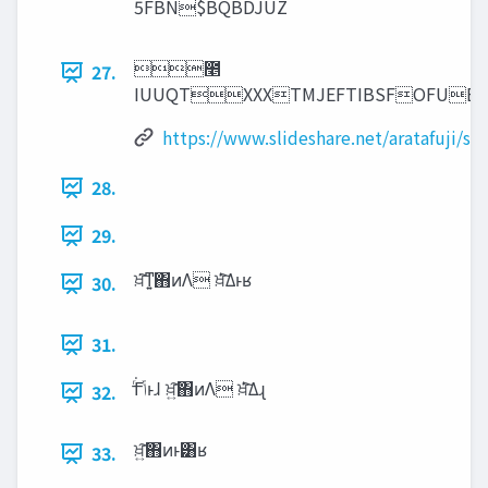
5FBN$BQBDJUZ
೥
27.
IUUQTXXXTMJEFTIBSFOFU
https://www.slideshare.net/aratafuji/ss
28.
29.
ਖ਼͘͠ͳ͍΋ͷΛ ਖ਼ͭ͘͘͠Δͱʁ
30.
31.
ͬ͘͟Γ‫ͱ͏ݴ‬ɺ ਖ਼͍͠΋ͷΛ ਖ਼ͭ͘͘͠Δɻ
32.
ਖ਼͍͠΋ͷͱ͸ʁ
33.