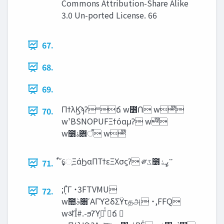
Commons Attribution-Share Alike
3.0 Un-ported License. 66
67.
68.
69.
ΠϯλϏϡʔʷճ w೶Ո w໊
70.
w'BSNOPUFΞϯόαμʔ w໊
w೶‫ऀ܎ؔۀ‬ w໊
71.
;Γ͔͑Γ ˙3FTVMU
72.
wࣾ಺ࣄ৘ʹΑΓϓϩδΣΫτதஅ ˙,FFQ
wॳΊͯ#.-ϧʔϓ͕ճͤͨ ճ 