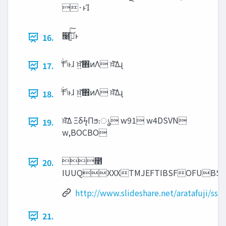
·ͱΊ
໨ࢦ͖ͯͨ͜͠ͱ
16.
ͬ͘͟Γ‫ͱ͏ݴ‬ɺ ਖ਼͍͠΋ͷΛ ਖ਼ͭ͘͘͠Δɻ
17.
ͬ͘͟Γ‫ͱ͏ݴ‬ɺ ਖ਼͍͠΋ͷΛ ਖ਼ͭ͘͘͠Δɻ
18.
ਖ਼ͭ͘͘͠Δ ΞδϟΠϧ։ൃ w91 w4DSVN
19.
w,BOCBO
೥
20.
IUUQXXXTMJEFTIBSFOFU
http://www.slideshare.net/aratafuji/ss
21.