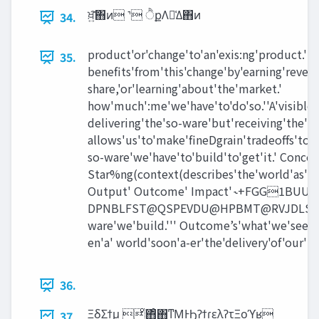
ਖ਼͍͠΋ͷ ˺ ੈքΛม͑Δ΋ͷ
34.
product'or'change'to'an'exis:ng'product.''
35.
beneﬁts'from'this'change'by'earning'revenu
share,'or'learning'about'the'market.'
how'much':me'we'have'to'do'so.''A'visible'
delivering'the'so-ware'but'receiving'the'b
allows'us'to'make'ﬁneDgrain'tradeoﬀs'to'
so-ware'we'have'to'build'to'get'it.' Concep
Star%ng(context(describes'the'world'as'it' 
Output' Outcome' Impact' ˞+FGG1BUUPO$4
DPNBLFST@QSPEVDU@HPBMT@RVJDLSFG
ware'we'build.''' Outcome’s'what'we'see'ch
en'a' world'soon'a-er'the'delivery'of'our' 
36.
ΞδΣϯμ ͦ΋ͦ΋ͳΜͰϦʔϯɾελʔτΞοϓʁ
37.