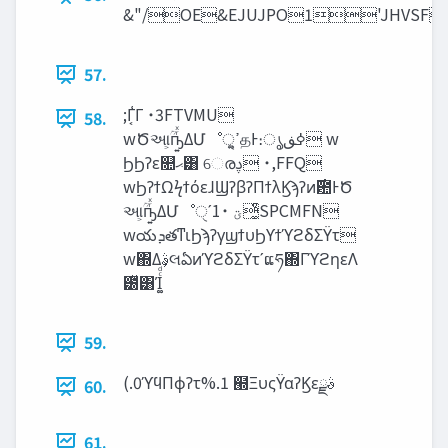
57.
;Γ͔͑Γ ˙3FTVMU
58.
wԾઆ͕ؒҧ͍ͬͯΔՄೳੑ͕ߴ͍தͰ։ൃ‫ߦڧ‬ w
ϦϦʔε௚‫ޙ‬͸ େരࢮ ˙,FFQ
wϦʔϯΩϟϯόεɺϢʔβʔΠϯλϏϡʔͷ࣌఺ͰԾ
આ͕ؒҧ͍ͬͯΔՄೳੑʹ‫͚ͨͮؾ‬ ˙1SPCMFN
wయ‫ܕ‬తͳιϦϡʔγϣϯυϦϒϯϓϩδΣΫτ
w΍Δࣄ͕લఏͷϓϩδΣΫτʹແཧ΍ΓϓϩηεΛ
౰ͯ͸Ί͚ͨͩ
59.
(.0ϓϥΠϕʔτ%.1 ๭ΞυςΫαʔϏεࣄྫ
60.
61.