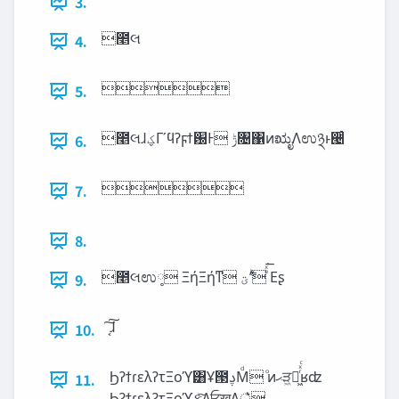
3.
೥લ
4.

5.
೥લɺ‫ؼ‬Γʹϥʔϝϯ԰Ͱ ‫ݱ‬৔΁ͷಋೖΛಉ྅ͱ੤ͬͨ
6.

7.
8.
೥લಉ༷ ΞήΞήͳ ‫ʹͪ࣋ؾ‬ ͤͯ͘͞Εʂ
9.
͔͠͠ɺ
10.
ϦʔϯɾελʔτΞοϓ͸Ұ౓ࢮΜͩ ͦͷ‫ޙ‬ੜ͖ฦ͖ͬͯͨʁʣ
11.
ϦʔϯɾελʔτΞοϓ࣮ફͯ͠ΔਓखΛ্͛ͯ