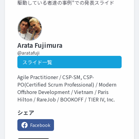
駆動している者達の事例"での発表スライド
Arata Fujimura
@aratafuji
スライド一覧
Agile Practitioner / CSP-SM, CSP-
PO(Certified Scrum Professional) / Modern
Offshore Development / Vietnam / Paris
Hilton / RareJob / BOOKOFF / TIER IV, Inc.
シェア
Facebook