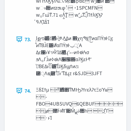
wΠϯλϏϡʔΛ௨ͯ͠ଟ͘ͷֶͼ͸ಘΒΕͨ w‫ݱ‬৔ͷ՝୊
wෳ਺ͷϖϧιφ૾ ˙1SPCMFN
w࡞Γա͗ͳ.71 ஏΛ͔͖ͨ͘ͳ͍  wࣗ‫ͳྲྀݾ‬ΠϯλϏϡʔ
ߟ͑Λ͔֬ΊΔͨΊ
lࣦഊ͸ֶ͕ͨ͠ͼ΋͋ͬͨͱ‫͍ݴ‬༁Λ͢Δͷ ΋χηՊֶͩɻͲ͔͜ͷαΠΫϧͰԿֶ͔ͼ͕
73.
͋ͬͨͷͳΒɺͦΕ͸࣍ͷαΠΫϧͰ‫ʹূݕ‬Α
Δֶͼ΁ͱҰาਐΊΔ΂͖ͩɻ‫ސ‬٬ͷߦಈϞσ
ϧΛ࡞ΓɺͦͷߦಈΛ੡඼΍αʔϏεͰগͣ͠
ͭม͑ΒΕΔͱࣔͯ͠͸͡ΊͯɺϏδϣϯͷଥ
౰ੑΛຊ౰ʹࣔͤͨ͜ͱʹͳΔɻz r&SJD3JFT
ΞδΣϯμ ͦ΋ͦ΋ͳΜͰϦʔϯɾελʔτΞοϓʁ
74.
-
FBO4UBSUVQ6QEBUF
͜ͷ೥ؒͰऔΓ૊Μͩࣄྫ঺հ ;Γ͔͑Γ
·ͱΊ