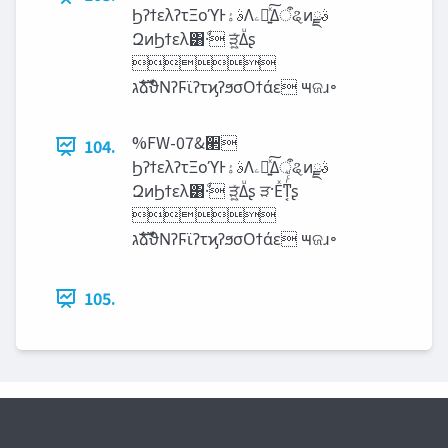
ϦʔϯελʔτΞοϓͰࣄ‫ۀ‬Λ‫ۦ‬ಈ͍ͯ͠Δऀୡͷࣄྫ
ԶͷϦϯελ͸·ͩ ੜ͖͍ͯΔͧʂ

‫ࣜג‬ձࣾϑΝʔϜϊʔτϗʔϧσΟϯάε ౻ଜɹ৽
%FW-07&ؔ੢
104.
ϦʔϯελʔτΞοϓͰࣄ‫ۀ‬Λ‫ۦ‬ಈ͍ͯ͠Δऀୡͷࣄྫ
ԶͷϦϯελ͸·ͩ ੜ͖͍ͯΔͧʂ ੜ·Εͯͳ͔ͬͨͧʂ

‫ࣜג‬ձࣾϑΝʔϜϊʔτϗʔϧσΟϯάε ౻ଜɹ৽
105.