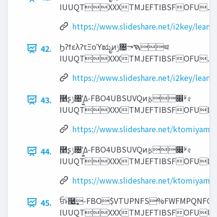
IUUQTXXXTMJEFTIBSFOFU
https://www.slideshare.net/i2key/lean
ϦʔϯελʔτΞοϓಋೖͷ‫ݱ‬৔ࠇాथ
42.
IUUQTXXXTMJEFTIBSFOFU
https://www.slideshare.net/i2key/lean
࣮࿥ʂ‫ݱ‬৔ʹ͓͚Δ-FBO4UBSUVQͷ࣮ફ෌ࢁ߳৫
43.
IUUQTXXXTMJEFTIBSFOFU
https://www.slideshare.net/ktomiyama
࣮࿥ʂ‫ݱ‬৔ʹ͓͚Δ-FBO4UBSUVQͷ࣮ફ෌ࢁ߳৫
44.
IUUQTXXXTMJEFTIBSFOFU
https://www.slideshare.net/ktomiyama
ਓؒͱ࿩͢-FBO$VTUPNFS%FWFMPQNF
45.
IUUQTXXXTMJEFTIBSFOFU