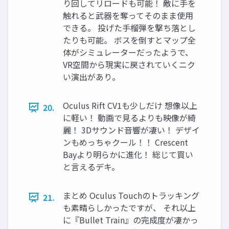
り回してリロードも可能！ 敵に手を
触れると武器を奪ってそのまま使用
できる。 投げた手榴弾を撃ち落とし
たりも可能。 ボスを倒すとマップ全
体がシミュレーターだったようで、
VR空間から現実に戻されていくニク
い演出があり。
Oculus Rift CV1も少しだけ 想像以上
20.
に軽い！ 動画で見るよりも映像が綺
麗！ 3Dサウンド音響が凄い！ デザイ
ンもめっちゃクール！！ Crescent
Bayより明らかに進化！ 総じて買い
と言えるデキ。
まとめ Oculus Touchのトラッキング
21.
も素晴らしかったですが、 それ以上
に『Bullet Train』の完成度が凄かっ