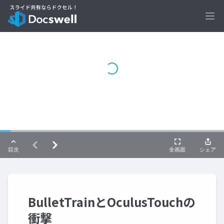
Ope
BulletTrainとOculusTouchの
衝撃