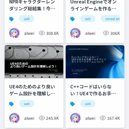
NPRキャラクターレン
Unreal Engineでオン
ダリング総結集！今こ
ラインゲームを作るた
そ更なる高みを目指し
めの技術について
ue4
ue5
unreal engine
て
alwei
308.8K
alwei
306K
UE4のためのより良い
C++コードはいらな
ゲーム設計を理解しよ
い！UE4で作るお手軽
う！
マルチプレイネットワ
ue4
ue4
ークゲームについて
alwei
245.9K
alwei
167.4K