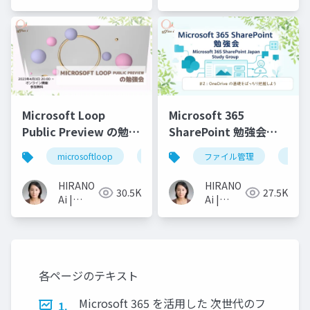
Microsoft
Microsoft
MVP 👉
MVP 👉
❤️
❤️
SharePoint
SharePoint
Microsoft Loop
Microsoft 365
Public Preview の勉強
SharePoint 勉強会
会
No2: OneDrive の基礎
microsoftloop
sharepoint
ファイル管理
microsoft365
share
をばっちり把握しよう
HIRANO
HIRANO
30.5K
27.5K
Ai |
Ai |
Microsoft
Microsoft
MVP 👉
MVP 👉
❤️
❤️
SharePoint
SharePoint
各ページのテキスト
Microsoft 365 を活用した 次世代のフ
1.