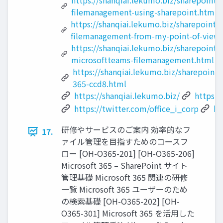
https://shanqiai.lekumo.biz/sharepoint_
filemanagement-using-sharepoint.html
https://shanqiai.lekumo.biz/sharepoint_
filemanagement-from-my-point-of-view
https://shanqiai.lekumo.biz/sharepoint_
microsoftteams-filemanagement.html
https://shanqiai.lekumo.biz/sharepoint
365-ccd8.html
https://shanqiai.lekumo.biz/
https:/
https://twitter.com/office_i_corp
ht
研修やサービスのご案内 効率的なフ
17.
ァイル管理を目指すためのコースフ
ロー [OH-O365-201] [OH-O365-206]
Microsoft 365 – SharePoint サイト
管理基礎 Microsoft 365 関連の研修
一覧 Microsoft 365 ユーザーのため
の検索基礎 [OH-O365-202] [OH-
O365-301] Microsoft 365 を活用した