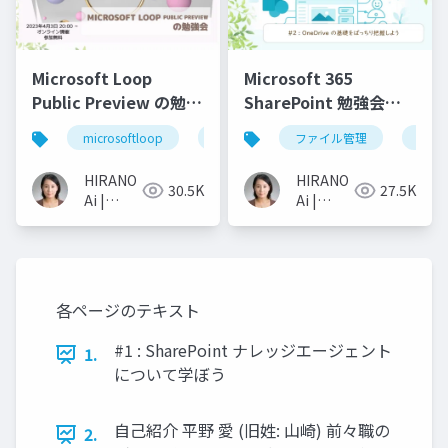
Microsoft Loop
Microsoft 365
Public Preview の勉強
SharePoint 勉強会
会
No2: OneDrive の基礎
microsoftloop
sharepoint
ファイル管理
microsoft365
share
をばっちり把握しよう
HIRANO
HIRANO
30.5K
27.5K
Ai |
Ai |
Microsoft
Microsoft
MVP 👉
MVP 👉
❤️
❤️
SharePoint
SharePoint
各ページのテキスト
#1 : SharePoint ナレッジエージェント
1.
について学ぼう
自己紹介 平野 愛 (旧姓: 山崎) 前々職の
2.