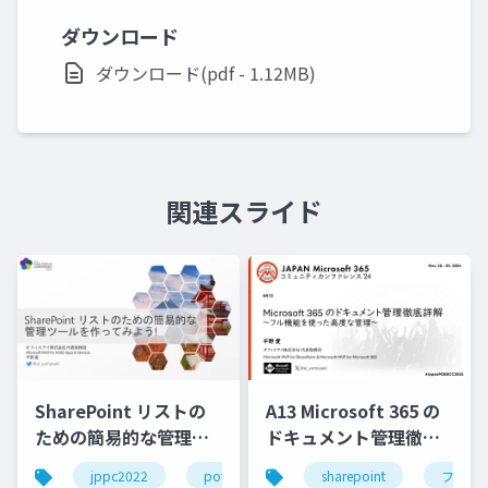
ダウンロード
ダウンロード(pdf - 1.12MB)
関連スライド
SharePoint リストの
A13 Microsoft 365 の
ための簡易的な管理ツ
ドキュメント管理徹底
ールを作ってみよう!
詳解 - フル機能を使っ
jppc2022
power automate
sharepoint
sharepoint
ファイ
p