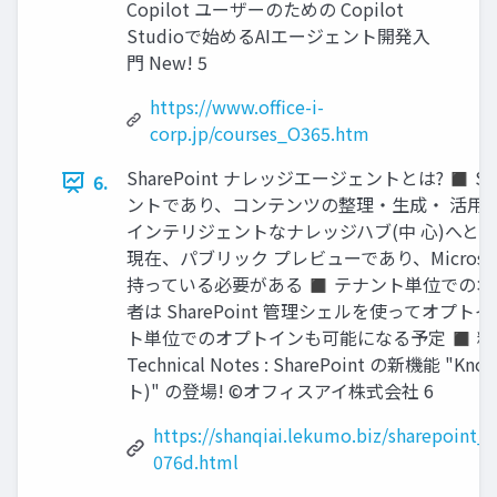
Copilot ユーザーのための Copilot
Studioで始めるAIエージェント開発入
門 New! 5
https://www.office-i-
corp.jp/courses_O365.htm
SharePoint ナレッジエージェントとは? ◼ S
6.
ントであり、コンテンツの整理・生成・ 活用をAIで
インテリジェントなナレッジハブ(中 心)へと
現在、パブリック プレビューであり、Microsoft 
持っている必要がある ◼ テナント単位でのオプ
者は SharePoint 管理シェルを使ってオプトイ
ト単位でのオプトインも可能になる予定 ◼ 料金体
Technical Notes : SharePoint の新機能 "
ト)" の登場! ©オフィスアイ株式会社 6
https://shanqiai.lekumo.biz/sharepoint_
076d.html