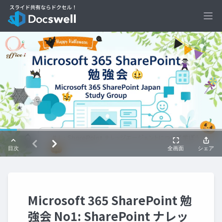
Ope
Microsoft 365 SharePoint 勉
強会 No1: SharePoint ナレッ