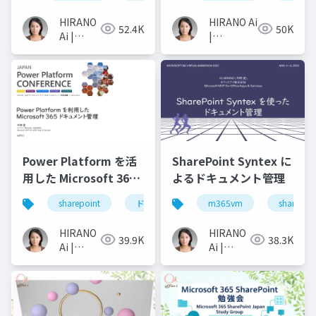
た高度な管理
HIRANO
HIRANO Ai
52.4K
50K
Ai |
|
Microsoft
Microsoft
MVP 👉
MVP 👉 ❤️
❤️
SharePoint
SharePoint
Power Platform を活
SharePoint Syntex に
用した Microsoft 365
よるドキュメント管理
ドキュメント管理
sharepoint
ドキュメント管理
m365vm
power automate
sharepoi
HIRANO
HIRANO
39.9K
38.3K
Ai |
Ai |
Microsoft
Microsoft
MVP 👉
MVP 👉
❤️
❤️
SharePoint
SharePoint