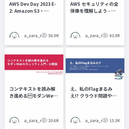
AWS Dev Day 2023 E-
AWS セキュリティの全
2: Amazon S3・
体像を理解しよう - 初
Amazon Cognito・
学者が知るべき脅威と
AWS Lambdaのアンチ
対策
パターンで学ぶセキュ
a_zara_n
56.9K
a_zara_n
43.9K
リティ・バイ・デザイ
ン
コンテキストを読み解
え、私のFlagまるみ
き進める モダンWeb
え!? クラウド問題やイ
セキュリティ入門 - 公
ンフラにおける題設計
開資料
ミスにみるクラウドセ
キュリティ(入門) - 魔女
a_zara_n
20.6K
a_zara_n
15.3K
のお茶会 #7 おふらい