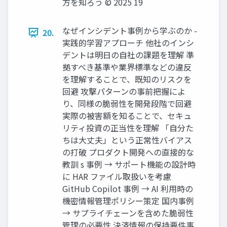
方を知ろう © 2025 19
なぜインシデント事例から学ぶのか -
20.
実践的学習アプローチ 他社のインシ
デントは明日の自社の課題を理解 準
拠すべき基準や業界標準などの違反
を理解することで、既知のリスクを
回避 攻撃パターンの事前把握によ
り、同様の脆弱性を開発段階で回避
実際の被害額を知ることで、セキュ
リティ投資の正当性を理解 「自分た
ちは大丈夫」という正常性バイアス
の打破 プロダクト開発への直接的な
教訓 s 事例 → サポート機能の設計時
に HAR ファイル取扱いを考慮
GitHub Copilot 事例 → AI 利用時の
機密情報管理ポリシー策定 国内事例
→ サプライチェーンを含めた脆弱性
管理の必要性 決済情報の保持要件事