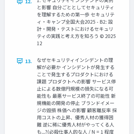
1. セキュリティインシデントの実例
12.
と影響 自分ごととしてセキュリティ
を理解するための第一歩 セキュリテ
ィ・キャンプ全国大会2025 - B2: 設
計・開発・テストにおけるセキュリ
ティの実践と考え方を知ろう © 2025
12
なぜセキュリティインシデントの理
13.
解が必要か インシデントが発生する
ことで発生するプロダクトにおける
課題 プロダクトへの影響 サービス停
止による数億円規模の損失になる可
能性も 最悪サービス終了の可能性 新
規機能の開発の停止 ブランドイメー
ジの毀損 株価への影響 顧客離反率 採
用コストの上昇、優秀人材の獲得困
難 逆に稀に優秀人材がやってくる人
も...?(必殺仕事人的な人 / N = 1 程度