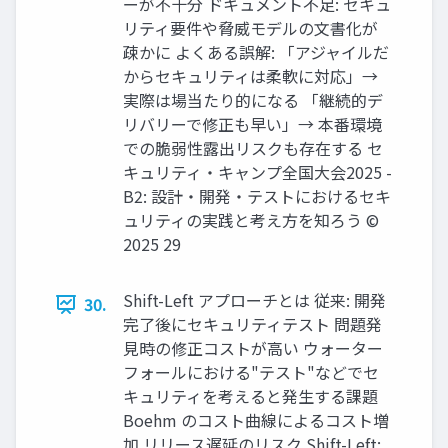
ーが不十分 ドキュメント不足: セキュ
リティ要件や脅威モデルの文書化が
疎かに よくある誤解: 「アジャイルだ
からセキュリティは柔軟に対応」→
実際は場当たり的になる 「継続的デ
リバリーで修正も早い」→ 本番環境
での脆弱性露出リスクも存在する セ
キュリティ・キャンプ全国大会2025 -
B2: 設計・開発・テストにおけるセキ
ュリティの実践と考え方を知ろう ©
2025 29
Shift-Left アプローチとは 従来: 開発
30.
完了後にセキュリティテスト 問題発
見時の修正コストが高い ウォーター
フォールにおける"テスト"などでセ
キュリティを考えると発生する課題
Boehm のコスト曲線によるコスト増
加 リリース遅延のリスク Shift-Left: