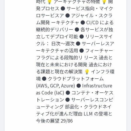
時代 💡 アーキテクチャの特徴 💡 開
発プロセス ● サービス指向・マイク
ロサービスア ● アジャイル・スクラ
ム開発 ーキテクチャ ● CI/CD による
継続的デリバリー ● 各サービスが独
立してデプロイ可能 ● リリースサイ
クル： 日次〜週次 ● サーバーレスア
ーキテクチャの活用 ● フィーチャー
フラグによる段階的リ リース 過去と
現在と未来における開発 過去におけ
る課題と現在の解決策 💡 インフラ環
境 ● クラウドプラットフォーム
(AWS, GCP, Azure) ● Infrastructure
as Code (IaC) ● コンテナ・オーケス
トレーション ● サーバーレスコンピ
ューティング 部品化・クラウドネイ
ティブ化が進んだ理由 LLM の登場と
今後の展望 29/86