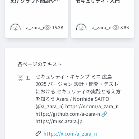
え!? クラウド問題やイ
セキュリティ - 入門
ンフラにおける題設計
ミスにみるクラウドセ
キュリティ(入門) - 魔女
a_zara_n
15.3K
a_zara_n
8.8K
のお茶会 #7 おふらい
ん! (2025冬)
各ページのテキスト
セキュリティ・キャンプ ミニ 広島
1.
2025 バージョン 設計・開発・テスト
における セキュリティの実践と考え方
を知ろう Azara / Norihide SAITO
(@a_zara_n) https://x.com/a_zara_n
https://github.com/a-zara-n 🔗
https://misc.azara.jp
https://x.com/a_zara_n