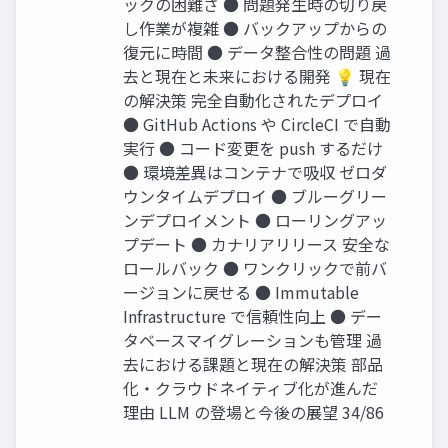
ックの困難さ ● 問題発生時の切り戻
し作業が複雑 ● バックアップからの
復元に時間 ● データ整合性の問題 過
去と現在と未来における開発 💡 現在
の解決策 完全自動化されたデプロイ
● GitHub Actions や CircleCI で自動
実行 ● コード変更を push するだけ
● 環境差異はコンテナで吸収 ゼロダ
ウンタイムデプロイ ● ブルーグリー
ンデプロイメント ● ローリングアッ
プデート ● カナリアリリース 安全な
ロールバック ● ワンクリックで前バ
ージョンに戻せる ● Immutable
Infrastructure で信頼性向上 ● デー
タベースマイグレーションも管理 過
去における課題と現在の解決策 部品
化・クラウドネイティブ化が進んだ
理由 LLM の登場と今後の展望 34/86