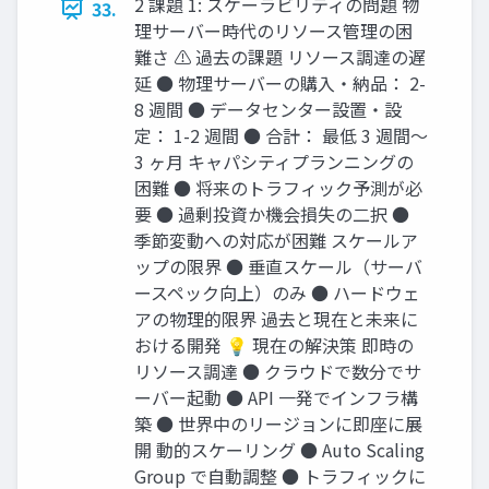
2 課題 1: スケーラビリティの問題 物
33.
理サーバー時代のリソース管理の困
難さ ⚠️ 過去の課題 リソース調達の遅
延 ● 物理サーバーの購入・納品： 2-
8 週間 ● データセンター設置・設
定： 1-2 週間 ● 合計： 最低 3 週間〜
3 ヶ月 キャパシティプランニングの
困難 ● 将来のトラフィック予測が必
要 ● 過剰投資か機会損失の二択 ●
季節変動への対応が困難 スケールア
ップの限界 ● 垂直スケール（サーバ
ースペック向上）のみ ● ハードウェ
アの物理的限界 過去と現在と未来に
おける開発 💡 現在の解決策 即時の
リソース調達 ● クラウドで数分でサ
ーバー起動 ● API 一発でインフラ構
築 ● 世界中のリージョンに即座に展
開 動的スケーリング ● Auto Scaling
Group で自動調整 ● トラフィックに