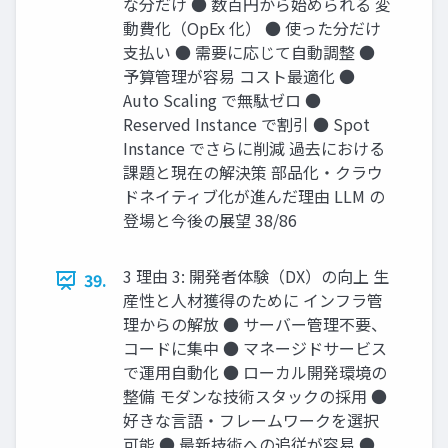
な分だけ ● 数百円から始められる 変
動費化（OpEx 化） ● 使った分だけ
支払い ● 需要に応じて自動調整 ●
予算管理が容易 コスト最適化 ●
Auto Scaling で無駄ゼロ ●
Reserved Instance で割引 ● Spot
Instance でさらに削減 過去における
課題と現在の解決策 部品化・クラウ
ドネイティブ化が進んだ理由 LLM の
登場と今後の展望 38/86
3 理由 3: 開発者体験（DX）の向上 生
39.
産性と人材獲得のために インフラ管
理からの解放 ● サーバー管理不要、
コードに集中 ● マネージドサービス
で運用自動化 ● ローカル開発環境の
整備 モダンな技術スタックの採用 ●
好きな言語・フレームワークを選択
可能 ● 最新技術への追従が容易 ●