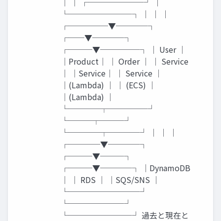
│ │ ┌───────┘ │
└────────┐ │ │ │
┌─────▼────┐
┌──▼────┐
┌───▼─────┐ │ User │
│Product│ │ Order │ │ Service
│ │Service│ │ Service │
│(Lambda) │ │ (ECS) │
│(Lambda) │
└────┬─────┘
└───┬───┘
└────┬────┘ │ │ │
┌────▼────┐
┌───▼───┐
┌───▼────┐ │DynamoDB
│ │ RDS │ │SQS/SNS │
└─────────┘
└───────┘
└────────┘ 過去と現在と