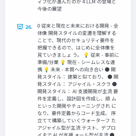
ィブ化が進んだのか 4 LLM の登場と
今後の展望
0 従来と現在と未来における開発 - 全
26.
体像 開発スタイルの変遷を理解する
ことで、現代のセキュリティ要件を
把握できるので、はじめに全体像を
見ていきましょ う。 💡 従来 - 事前に
準備/分業 💡 現在 - シームレスな連
携 💡 未来 - 本質への向き合い ● 開
発スタイル： 建築と似ており、 ● 開
発スタイル： アジャイル・スクラ ●
開発スタイル： AI 支援開発が主流 要
件を定義し、設計図を作成し、順 ム
といった開発やチューニングされ に
なり、要件定義からコード生成、 序
立てて構築していくウォーターフ た
アジャイル型が主流 テスト、デプロ
イまで AI が支援 ォール型が主流 ●