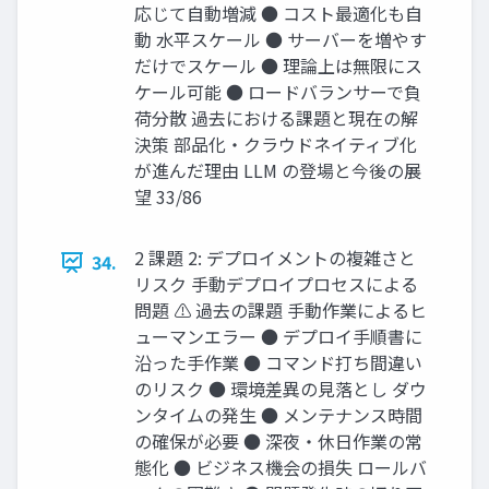
応じて自動増減 ● コスト最適化も自
動 水平スケール ● サーバーを増やす
だけでスケール ● 理論上は無限にス
ケール可能 ● ロードバランサーで負
荷分散 過去における課題と現在の解
決策 部品化・クラウドネイティブ化
が進んだ理由 LLM の登場と今後の展
望 33/86
2 課題 2: デプロイメントの複雑さと
34.
リスク 手動デプロイプロセスによる
問題 ⚠️ 過去の課題 手動作業によるヒ
ューマンエラー ● デプロイ手順書に
沿った手作業 ● コマンド打ち間違い
のリスク ● 環境差異の見落とし ダウ
ンタイムの発生 ● メンテナンス時間
の確保が必要 ● 深夜・休日作業の常
態化 ● ビジネス機会の損失 ロールバ