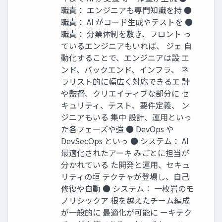
職責： エンジニアも専門知識を持 ●
職責： AI がコード生成やテストを ●
職責： 分業体制を敷き、フロント っ
ているエンジニアもいれば、 ジェ 自
動化することで、エンジニアは設 エ
ンド、バックエンド、インフラ、 ネ
ラリスト的に幅広く対応できるエ 計
や監督、クリエイティブな部分に セ
キュリティ、テスト、要件定義、 ン
ジニアもいる 集中 設計、運用といっ
た各フェーズや強 ● DevOps や
DevSecOps といっ ● システム： AI
最適化されたアーキ みごとに担当が
分かれている た開発と運用、セキュ
リティの垣 テクチャが登場し、自己
修復や自動 ● システム： 一枚岩のモ
ノリシックア 根を越えたチーム編成
が一般的に 最適化が可能に ーキテク