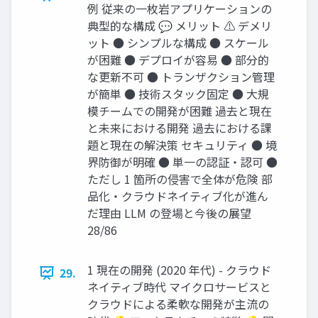
例 従来の一枚岩アプリケーションの
典型的な構成 💬 メリット ⚠️ デメリ
ット ● シンプルな構成 ● スケール
が困難 ● デプロイが容易 ● 部分的
な更新不可 ● トランザクション管理
が簡単 ● 技術スタック固定 ● 大規
模チームでの開発が困難 過去と現在
と未来における開発 過去における課
題と現在の解決策 セキュリティ ● 境
界防御が明確 ● 単一の認証・認可 ●
ただし 1 箇所の侵害で全体が危険 部
品化・クラウドネイティブ化が進ん
だ理由 LLM の登場と今後の展望
28/86
1 現在の開発 (2020 年代) - クラウド
29.
ネイティブ時代 マイクロサービスと
クラウドによる柔軟な開発が主流の