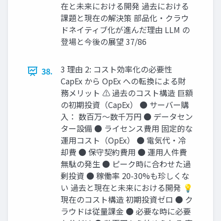
在と未来における開発 過去における
課題と現在の解決策 部品化・クラウ
ドネイティブ化が進んだ理由 LLM の
登場と今後の展望 37/86
3 理由 2: コスト効率化の必要性
38.
CapEx から OpEx への転換による財
務メリット ⚠️ 過去のコスト構造 巨額
の初期投資（CapEx） ● サーバー購
入： 数百万〜数千万円 ● データセン
ター設備 ● ライセンス費用 固定的な
運用コスト（OpEx） ● 電気代・冷
却費 ● 保守契約費用 ● 運用人件費
無駄の発生 ● ピーク時に合わせた過
剰投資 ● 稼働率 20-30%も珍しくな
い 過去と現在と未来における開発 💡
現在のコスト構造 初期投資ゼロ ● ク
ラウドは従量課金 ● 必要な時に必要