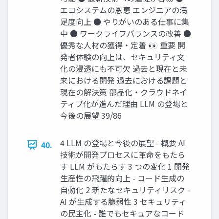
エコシステムの恩恵 エンジニアの満
足度向上 ● やりがいのある仕事に集
中 ● ワークライフバランスの改善 ●
優秀な人材の獲得・定着 👀 重要 開
発者体験の向上は、セキュリティ文
化の浸透にも不可欠 過去と現在と未
来における開発 過去における課題と
現在の解決策 部品化・クラウドネイ
ティブ化が進んだ理由 LLM の登場と
今後の展望 39/86
4 LLM の登場と今後の展望 - 概要 AI
40.
技術が開発プロセスに革命をもたら
す LLM がもたらす 3 つの変化 1 開発
生産性の飛躍的向上 - コード生成の
自動化 2 新たなセキュリティリスク -
AI が生成する脆弱性 3 セキュリティ
の民主化 - 誰でもセキュアなコード