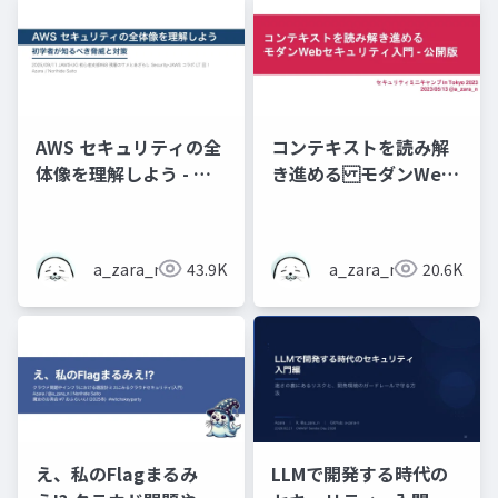
AWS セキュリティの全
コンテキストを読み解
体像を理解しよう - 初
き進める モダンWeb
学者が知るべき脅威と
セキュリティ入門 - 公
対策
開資料
a_zara_n
43.9K
a_zara_n
20.6K
え、私のFlagまるみ
LLMで開発する時代の