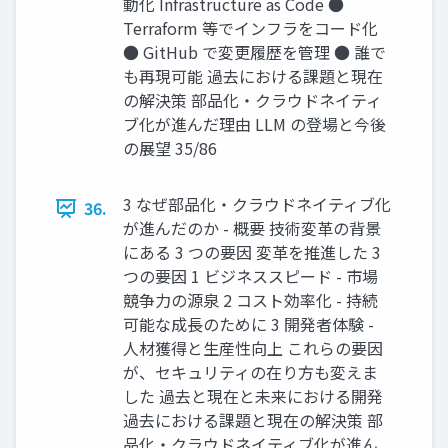
動化 Infrastructure as Code ●
Terraform 等でインフラをコード化
● GitHub で変更履歴を管理 ● 誰で
も再現可能 過去における課題と現在
の解決策 部品化・クラウドネイティ
ブ化が進んだ理由 LLM の登場と今後
の展望 35/86
3 なぜ部品化・クラウドネイティブ化
36.
が進んだのか - 概要 技術変革の背景
にある 3 つの要因 変革を推進した 3
つの要因 1 ビジネススピード - 市場
競争力の源泉 2 コスト効率化 - 持続
可能な成長のために 3 開発者体験 -
人材獲得と生産性向上 これらの要因
が、セキュリティの在り方も変えま
した 過去と現在と未来における開発
過去における課題と現在の解決策 部
品化・クラウドネイティブ化が進ん