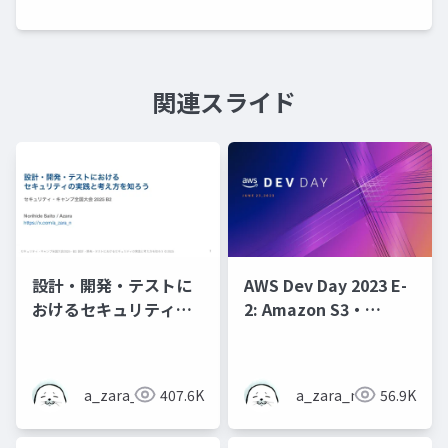
関連スライド
設計・開発・テストに
AWS Dev Day 2023 E-
おけるセキュリティの
2: Amazon S3・
実践と考え方を知ろう
Amazon Cognito・
AWS Lambdaのアンチ
パターンで学ぶセキュ
a_zara_n
407.6K
a_zara_n
56.9K
リティ・バイ・デザイ
ン