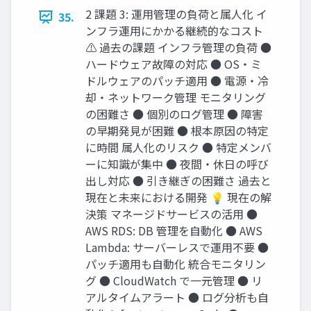
2 課題 3: 運用管理の負荷と属人化 イ
35.
ンフラ運用にかかる継続的なコスト
⚠️ 過去の課題 インフラ管理の負荷 ●
ハードウェア故障の対応 ● OS・ミ
ドルウェアのパッチ適用 ● 電源・冷
却・ネットワーク管理 モニタリング
の困難さ ● 個別のログ管理 ● 障害
の早期発見が困難 ● 根本原因の特定
に時間 属人化のリスク ● 特定メンバ
ーに知識が集中 ● 夜間・休日の呼び
出し対応 ● 引き継ぎの困難さ 過去と
現在と未来における開発 💡 現在の解
決策 マネージドサービスの活用 ●
AWS RDS: DB 管理を自動化 ● AWS
Lambda: サーバーレスで運用不要 ●
パッチ適用も自動化 統合モニタリン
グ ● CloudWatch で一元管理 ● リ
アルタイムアラート ● ログ分析も自