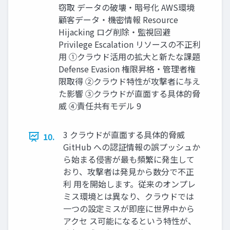
窃取 データの破壊・暗号化 AWS環境
顧客データ・機密情報 Resource
Hijacking ログ削除・監視回避
Privilege Escalation リソースの不正利
⽤ ①クラウド活用の拡大と新たな課題
Defense Evasion 権限昇格・管理者権
限取得 ②クラウド特性が攻撃者に与え
た影響 ③クラウドが直面する具体的脅
威 ④責任共有モデル 9
3 クラウドが直面する具体的脅威
10.
GitHub への認証情報の誤プッシュか
ら始まる侵害が最も頻繁に発生して
おり、攻撃者は発見から数分で不正
利 用を開始します。従来のオンプレ
ミス環境とは異なり、クラウドでは
一つの設定ミスが即座に世界中から
アクセ ス可能になるという特性が、