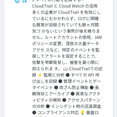
18.
CloudTrail と Cloud Watch の活用
多くの企業が CloudTrail を有効にし
ているにもかかわらず、ログに明確
な異常が記録されていても数ヶ月間
気づ かないという事例が後を絶ちま
せん。ルートアカウントの使用、IAM
ポリシーの変更、深夜の大量データ
アクセ スなど、特定のイベントを監
視してアラートを設定することで、
攻撃を早期発見し、被害を最小限に
抑えられま す。 📖 CloudTrailでの記
録 ⚡ 監視と分析 ● すべての API 呼
び出しを記録 ● 管理イベントとデー
タイベント ● 改ざん防止機能 ● 長
期保存とアーカイブ ● 異常なアクテ
ィビティの検知 ● アクセスパターン
の分析 ● インシデント時の迅速調査
● コンプライアンス対応 💡 基盤ロ