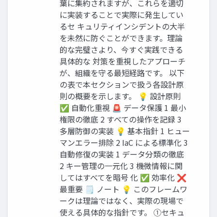
葉に集約されますが、これらを適切
に実装することで実際に発生してい
るセ キュリティインシデントの大半
を未然に防ぐことができます。理論
的な完璧さより、今すぐ実践できる
具体的な 対策を重視したアプローチ
が、組織を守る最短経路です。 以下
の表で本セクションで扱う各設計原
則の概要を示します。 💡 設計原則
✅ 自動化重視 🚨 データ保護 1 最小
権限の徹底 2 すべての操作を記録 3
多層防御の実装 💡 基本指針 1 ヒュー
マンエラー排除 2 IaC による標準化 3
自動修復の実装 1 データ分類の徹底
2 キー管理の一元化 3 機微情報に関
してはすべてを暗号 化 ✅ 効率化 ❌
最重要 🗒️ ノート 💡 このフレームワ
ークは理論ではなく、実際の現場で
使える具体的な指針です。 ①セキュ