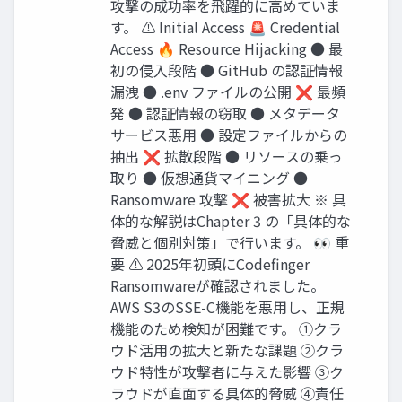
攻撃の成功率を飛躍的に高めていま
す。 ⚠️ Initial Access 🚨 Credential
Access 🔥 Resource Hijacking ● 最
初の侵入段階 ● GitHub の認証情報
漏洩 ● .env ファイルの公開 ❌ 最頻
発 ● 認証情報の窃取 ● メタデータ
サービス悪用 ● 設定ファイルからの
抽出 ❌ 拡散段階 ● リソースの乗っ
取り ● 仮想通貨マイニング ●
Ransomware 攻撃 ❌ 被害拡大 ※ 具
体的な解説はChapter 3 の「具体的な
脅威と個別対策」で行います。 👀 重
要 ⚠️ 2025年初頭にCodefinger
Ransomwareが確認されました。
AWS S3のSSE-C機能を悪用し、正規
機能のため検知が困難です。 ①クラ
ウド活用の拡大と新たな課題 ②クラ
ウド特性が攻撃者に与えた影響 ③ク
ラウドが直面する具体的脅威 ④責任