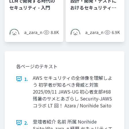
LLMで開発する時代の
設計・開発・テストに
セキュリティ - 入門
おけるセキュリティの
実践と考え方を知ろう -
広島ミニキャンプ
a_zara_n
8.8K
a_zara_n
6.9K
各ページのテキスト
AWS セキュリティの全体像を理解しよ
1.
う 初学者が知るべき脅威と対策
2025/09/11 JAWS-UG 初心者支部#68
残暑のサメとあざらし Security-JAWS
コラボ LT 回！ Azara / Norihide Saito
登壇者紹介 名前 所属 Norihide
2.
Saito/@a_zara_n 経歴 セキュリティエ