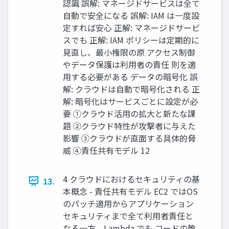
認識 誤解: マネージドサービスは全て
自動で安全になる 誤解: IAM は一度設
定すれば安心 正解: マネージドサービ
スでも 正解: IAM ポリシーは定期的に
見直し、最小権限の原 アクセス制御
やデータ保護は利用者の責任 則を適
用する必要がある データの暗号化 誤
解: クラウドは自動で暗号化される 正
解: 暗号化はサービスごとに設定が必
要 ①クラウド活用の拡大と新たな課
題 ②クラウド特性が攻撃者に与えた
影響 ③クラウドが直面する具体的脅
威 ④責任共有モデル 12
4 クラウドにおけるセキュリティの基
13.
本概念 - 責任共有モデル EC2 ではOS
のパッチ適用からアプリケーション
セキュリティまで全て利用者責任と
なる一方、Lambda でも コードの脆