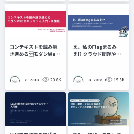
ン
コンテキストを読み解
え、私のFlagまるみ
き進める モダンWeb
え!? クラウド問題やイ
セキュリティ入門 - 公
ンフラにおける題設計
開資料
ミスにみるクラウドセ
キュリティ(入門) - 魔女
a_zara_n
20.6K
a_zara_n
15.3K
のお茶会 #7 おふらい
ん! (2025冬)