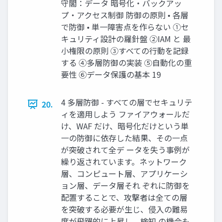
守閣：データ 暗号化・バックアッ
プ・アクセス制御 防御の原則 • 各層
で防御 • 単⼀障害点を作らない ①セ
キュリティ設計の羅針盤 ②IAM と 最
小権限の原則 ③すべての行動を記録
する ④多層防御の実装 ⑤自動化の重
要性 ⑥データ保護の基本 19
4 多層防御 - すべての層でセキュリテ
20.
ィを適用しよう ファイアウォールだ
け、WAF だけ、暗号化だけという単
一の防御に依存した結果、その一点
が突破されて全デ ータを失う事例が
繰り返されています。ネットワーク
層、コンピュート層、アプリケーシ
ョン層、データ層それ ぞれに防御を
配置することで、攻撃者は全ての層
を突破する必要が生じ、侵入の難易
度が飛躍的に上昇し、検知 の機会も