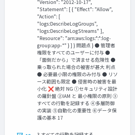
"Version": "2012-10-17",
"Statement": [ { "Effect": "Allow",
"Action": [
"logs:DescribeLogGroups",
"logs:DescribeLogStreams" ],
"Resource": "arn:aws:logs:*:*:log-
group:app-*" } ] } 問題点 } ● 管理者
権限をすべてのユーザーに付与 ●
「面倒だから」で済ませる危険性 ●
乗っ取られた場合の被害が甚大 利点
● 必要最小限の権限のみ付与 ● リソ
ース範囲も限定 ● 侵害時の被害を最
小化 ❌ 絶対 NG ①セキュリティ設計
の羅針盤 ②IAM と 最小権限の原則 ③
すべての行動を記録する ④多層防御
の実装 ⑤自動化の重要性 ⑥データ保
護の基本 17
3 すべての行動を記録する -