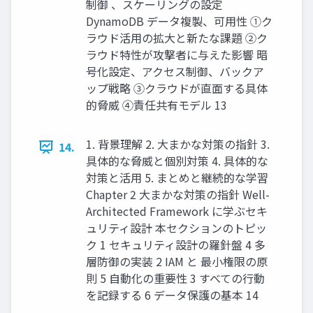
制御 、スケーリングの設定
DynamoDB データ複製、可用性 ①ク
ラウド活用の拡大と新たな課題 ②ク
ラウド特性が攻撃者に与えた影響 暗
号化設定、アクセス制御、バックア
ップ戦略 ③クラウドが直面する具体
的脅威 ④責任共有モデル 13
1. 背景理解 2. 大まかな対策の指針 3.
14.
具体的な脅威と個別対策 4. 具体的な
対策と活用 5. まとめと継続的な学習
Chapter 2 大まかな対策の指針 Well-
Architected Framework に学ぶセキ
ュリティ設計 本セクションのトピッ
ク 1 セキュリティ設計の羅針盤 4 多
層防御の実装 2 IAM と 最小権限の原
則 5 自動化の重要性 3 すべての行動
を記録する 6 データ保護の基本 14