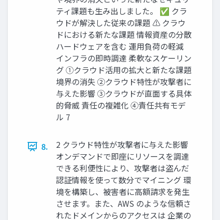
ティ課題も生み出しました。 ✅ クラ
ウドが解決した従来の課題 ⚠️ クラウ
ドにおける新たな課題 情報資産の分散
ハードウェアを含む 運用負荷の軽減
インフラの即時調達 柔軟なスケーリン
グ ①クラウド活用の拡大と新たな課題
境界の消失 ②クラウド特性が攻撃者に
与えた影響 ③クラウドが直面する具体
的脅威 責任の複雑化 ④責任共有モデ
ル 7
2 クラウド特性が攻撃者に与えた影響
8.
オンデマンドで即座にリソースを調達
できる利便性により、攻撃者は盗んだ
認証情報を使って数分でマイニング 環
境を構築し、被害者に高額請求を発生
させます。また、AWS のような信頼さ
れたドメインからのアクセスは 企業の