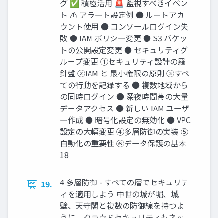
グ ✅ 積極活用 🚨 監視すべきイベン
ト ⚠️ アラート設定例 ● ルートアカ
ウント使用 ● コンソールログイン失
敗 ● IAM ポリシー変更 ● S3 バケッ
トの公開設定変更 ● セキュリティグ
ループ変更 ①セキュリティ設計の羅
針盤 ②IAM と 最小権限の原則 ③すべ
ての行動を記録する ● 複数地域から
の同時ログイン ● 深夜時間帯の大量
データアクセス ● 新しい IAM ユーザ
ー作成 ● 暗号化設定の無効化 ● VPC
設定の大幅変更 ④多層防御の実装 ⑤
自動化の重要性 ⑥データ保護の基本
18
4 多層防御 - すべての層でセキュリテ
19.
ィを適用しよう 中世の城が堀、城
壁、天守閣と複数の防御線を持つよ
うに、クラウドセキュリティもネッ