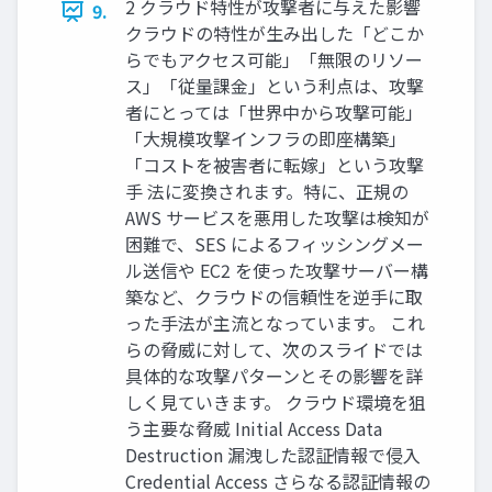
2 クラウド特性が攻撃者に与えた影響
9.
クラウドの特性が生み出した「どこか
らでもアクセス可能」「無限のリソー
ス」「従量課金」という利点は、攻撃
者にとっては「世界中から攻撃可能」
「大規模攻撃インフラの即座構築」
「コストを被害者に転嫁」という攻撃
手 法に変換されます。特に、正規の
AWS サービスを悪用した攻撃は検知が
困難で、SES によるフィッシングメー
ル送信や EC2 を使った攻撃サーバー構
築など、クラウドの信頼性を逆手に取
った手法が主流となっています。 これ
らの脅威に対して、次のスライドでは
具体的な攻撃パターンとその影響を詳
しく見ていきます。 クラウド環境を狙
う主要な脅威 Initial Access Data
Destruction 漏洩した認証情報で侵⼊
Credential Access さらなる認証情報の