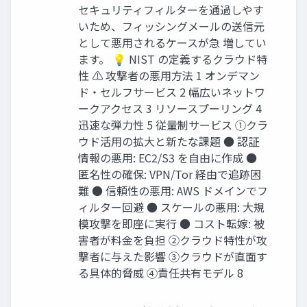
セキュリティフィルターを通過しやす
いため、フィッシングメールの送信元
として悪用されるケースが急 増してい
ます。 💡 NIST の定義するクラウド特
性 ⚠️ 攻撃者の悪用方法 1 オンデマン
ド・セルフサービス 2 幅広いネットワ
ークアクセス 3 リソースプーリング 4
迅速な弾力性 5 従量制サービス ①クラ
ウド活用の拡大と新たな課題 ● 認証
情報の悪用: EC2/S3 を自由に作成 ●
匿名性の確保: VPN/Tor 経由で追跡困
難 ● 信頼性の悪用: AWS ドメインでフ
ィルター回避 ● スケールの悪用: 大規
模攻撃を即座に実行 ● コスト転嫁: 被
害者が料金を負担 ②クラウド特性が攻
撃者に与えた影響 ③クラウドが直面す
る具体的脅威 ④責任共有モデル 8