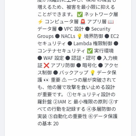
増えるため、被害を最小限に抑える
ことができます。 ✅ ネットワーク層
⚡ コンピュータ層 🚨 アプリ層 📖
データ層 ● VPC 設計 ● Security
Groups ● NACLs 💡 境界防御 ● EC2
セキュリティ ● Lambda 権限制御 ●
コンテナセキュリティ ✅ 実行環境
● WAF 設定 ● 認証・認可 ● 入力検
証 ❌ アプリ防御 ● 暗号化 ● アクセ
ス制御 ● バックアップ 💡 データ保
護 👀 重要 ⚠️ 一つの層が突破されて
も、他の層で攻撃を食い止める設計
が重要です。 ①セキュリティ設計の
羅針盤 ②IAM と 最小権限の原則 ③す
べての行動を記録する ④多層防御の
実装 ⑤自動化の重要性 ⑥データ保護
の基本 20