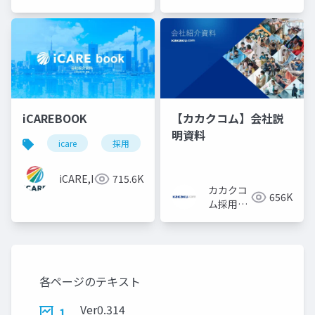
iCAREBOOK
【カカクコム】会社説
明資料
icare
採用
カルチャーデック
採用資料
iCARE,Inc
715.6K
カカクコ
656K
ム採用担
当
各ページのテキスト
Ver0.314
1.