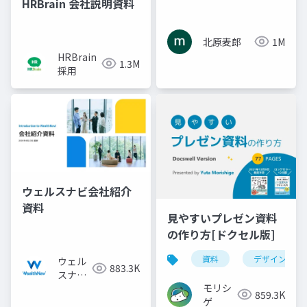
HRBrain 会社説明資料
北原麦郎
1M
HRBrain
1.3M
採用
ウェルスナビ会社紹介
資料
見やすいプレゼン資料
の作り方[ドクセル版]
資料
デザイン
ウェル
883.3K
スナビ
モリシ
株式会
859.3K
ゲ
社