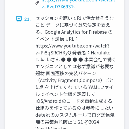
v=KvqD3X6931s
セッションを聴いてPJで活かせそうな
21.
こと データに基づく意思決定を⽀え
る、Google Analytics for Firebase の
イベン ト送信 URL：
https://www.youtube.com/watch?
v=Pi5qSRCHKyQ 発表者：Haruhiko
Takadaさん ● ● ● ● 事業会社で働く
エンジニアとしては必ず意識が必要な
題材 画⾯遷移の実装パターン
（Activity,Fragment,Compose）ごと
に例を上げてくれ ている YAMLファイ
ルでイベント仕様を定義して
iOS/Androidのコードを⾃動⽣成する
仕組みを作っているのは参考にしたい
detektのカスタムルールでログ送信処
理の実装漏れ防⽌も 21 @2024
WealthNavi Inc.