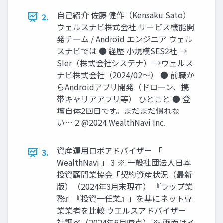
⾃⼰紹介 佐藤 健作（Kensaku Sato）
2.
ウェルスナビ株式会社 サービス機能開
発チーム / Android エンジニア ウェル
スナビでは ● 経歴 ⼩規模SES2社 →
SIer（株式会社システナ） →ウェルス
ナビ株式会社（2024/02〜） ● 前職か
らAndroidアプリ開発（ドローン、携
帯キャリアアプリ等） ひとこと ● 登
壇自体2回目です。まだまだ慣れな
い… 2 @2024 WealthNavi Inc.
資産運用ロボアドバイザー 「
3.
WealthNavi 」 3 ※ ⼀般社団法⼈⽇本
投資顧問業協会「契約資産状況（最新
版）（2024年3⽉末現在） 『ラップ業
務』『投資⼀任業』」を基にネット専
業業者を⽐較 ウエルスアドバイザー
社調べ（2024年6⽉時点） ※ 画⾯はイ