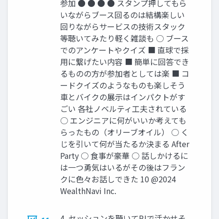
参加 ● ● ● ● スタンプ押してもら
いながらブース回るのは結構楽しい
回りながらサービスの技術スタック
等聴いてみたり軽く雑談も ○ ブース
でのアンケートやクイズ ■ 直球で採
⽤に繋げたい内容 ■ 簡単に回答でき
るものの⽅が参加者としては楽 ■ コ
ードクイズのようなものも楽しそう
⾞とバイクの展⽰はインパクトがす
ごい 各社ノベルティ⼯夫されている
○ エンジニアに何がいいか考えても
らったもの（オリーブオイル） ○ く
じを引いて何が当たるか決まる After
Party ○ ⾷事が豪華 ○ 話しかけるに
は⼀つ勇気はいるがその後はフラン
クに⾊々お話しできた 10 @2024
WealthNavi Inc.
4. セッションを聴いてPJで活かせそ