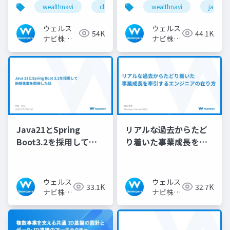
例で学ぶ設計と運用の
Boot 4とJSpecifyが描
wealthnavi
cloudnativedays
wealthnavi
eks
ecs
java
勘所
くnull安全設計
ウェルス
ウェルス
54K
44.1K
ナビ株式
ナビ株式
会社 技術
会社 技
広報チー
術広報チ
ム
ーム
Java21とSpring
リアルな過去からたど
Boot3.2を採用して新
り着いた事業成長を牽
規事業を開発した話
引するエンジニアの在
り方
ウェルス
ウェルス
33.1K
32.7K
ナビ株式
ナビ株式
会社 技
会社 技
術広報チ
術広報チ
ーム
ーム