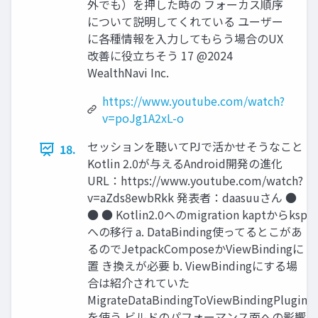
外でも）を押した時の フォーカス順序
について説明してくれている ユーザー
に各種情報を⼊⼒してもらう場合のUX
改善に役⽴ちそう 17 @2024
WealthNavi Inc.
https://www.youtube.com/watch?
v=poJg1A2xL-o
セッションを聴いてPJで活かせそうなこと
18.
Kotlin 2.0が与えるAndroid開発の進化
URL：https://www.youtube.com/watch?
v=aZds8ewbRkk 発表者：daasuuさん ●
● ● Kotlin2.0へのmigration kaptからksp
への移⾏ a. DataBinding使ってるとこがあ
るのでJetpackComposeかViewBindingに
置 き換えが必要 b. ViewBindingにする場
合は紹介されていた
MigrateDataBindingToViewBindingPlugin
を使う ビルドのパフォーマンス⾯への影響