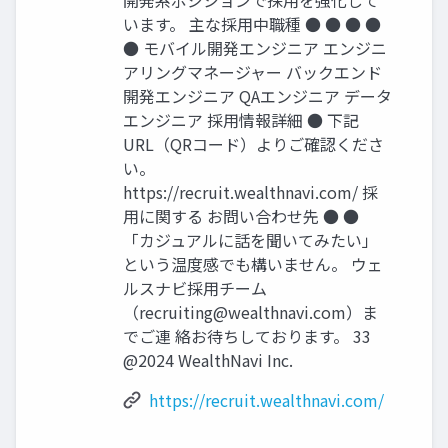
開発系ポジションで採⽤を強化して
います。 主な採⽤中職種 ● ● ● ●
● モバイル開発エンジニア エンジニ
アリングマネージャー バックエンド
開発エンジニア QAエンジニア データ
エンジニア 採⽤情報詳細 ● 下記
URL（QRコード）よりご確認くださ
い。
https://recruit.wealthnavi.com/ 採
⽤に関する お問い合わせ先 ● ●
「カジュアルに話を聞いてみたい」
という温度感でも構いません。 ウェ
ルスナビ採⽤チーム
（
recruiting@wealthnavi.com
）ま
でご連 絡お待ちしております。 33
@2024 WealthNavi Inc.
https://recruit.wealthnavi.com/