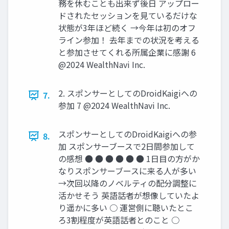
務を休むことも出来ず後⽇ アップロー
ドされたセッションを⾒ているだけな
状態が3年ほど続く →今年は初のオフ
ライン参加！ 去年までの状況を考える
と参加させてくれる所属企業に感謝 6
@2024 WealthNavi Inc.
2. スポンサーとしてのDroidKaigiへの
7.
参加 7 @2024 WealthNavi Inc.
スポンサーとしてのDroidKaigiへの参
8.
加 スポンサーブースで2⽇間参加して
の感想 ● ● ● ● ● ● 1⽇⽬の⽅がか
なりスポンサーブースに来る⼈が多い
→次回以降のノベルティの配分調整に
活かせそう 英語話者が想像していたよ
り遥かに多い ○ 運営側に聴いたとこ
ろ3割程度が英語話者とのこと ○