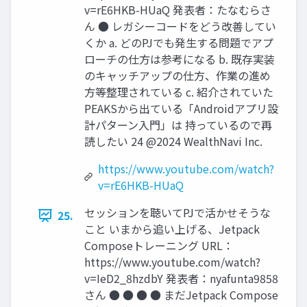
v=rE6HKB-HUaQ 発表者：たなむらさ
ん ● レガシーコードをどう改善してい
くか a. どのPJでも発⽣する問題でアプ
ローチの仕⽅は参考になる b. 既存実装
のキャッチアップの仕⽅、作業の進め
⽅等整理されている c. 紹介されていた
PEAKSから出ている「Androidアプリ設
計パターン⼊⾨」は 持っているので再
読したい 24 @2024 WealthNavi Inc.
https://www.youtube.com/watch?
v=rE6HKB-HUaQ
セッションを聴いてPJで活かせそうな
25.
こと いまから追い上げる、Jetpack
Composeトレーニング URL：
https://www.youtube.com/watch?
v=IeD2_8hzdbY 発表者：nyafunta9858
さん ● ● ● ● まだJetpack Compose