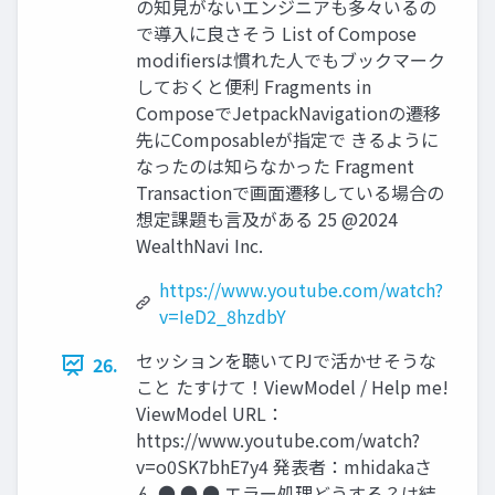
の知⾒がないエンジニアも多々いるの
で導⼊に良さそう List of Compose
modiﬁersは慣れた⼈でもブックマーク
しておくと便利 Fragments in
ComposeでJetpackNavigationの遷移
先にComposableが指定で きるように
なったのは知らなかった Fragment
Transactionで画⾯遷移している場合の
想定課題も⾔及がある 25 @2024
WealthNavi Inc.
https://www.youtube.com/watch?
v=IeD2_8hzdbY
セッションを聴いてPJで活かせそうな
26.
こと たすけて！ViewModel / Help me!
ViewModel URL：
https://www.youtube.com/watch?
v=o0SK7bhE7y4 発表者：mhidakaさ
ん ● ● ● エラー処理どうする？は結