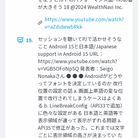
が⼤きそう 18 @2024 WealthNavi Inc.
https://www.youtube.com/watch?
v=aZds8ewbRkk
セッションを聴いてPJで活かせそうな
19.
こと Android 15と⽇本語/Japanese
support in Android 15 URL：
https://www.youtube.com/watch?
v=VGB5OFoNpSQ 発表者：Seigo
Nonakaさん ● ● ● Androidがどうや
ってフォントを決定しているのか 改⾏
位置の設定の話 a. 画⾯上単語の変な位
置で改⾏されてしまうケースはよくあ
る b. LineBreakConﬁg（API33で追加）
に⾊々な設定がある ⽇本語と英語等で
表⽰領域が違って表⽰がずれる問題 a.
API35で修正があった。これまでは⽂字
ごとに表⽰領域の⾼さが決まってい た