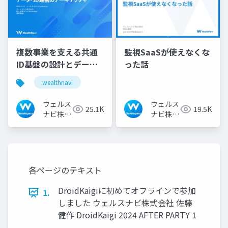
複数事業を支える共通
監視SaaSが使えなくな
ID基盤の設計とデー
った話
タ・ID連携のアーキテ
wealthnavi
クチャ
ウェルス
ウェルス
25.1K
19.5K
ナビ株式
ナビ株式
会社 技
会社 技
術広報チ
術広報チ
ーム
ーム
各ページのテキスト
DroidKaigiに初めてオフラインで参加
1.
しました ウェルスナビ株式会社 佐藤
健作 DroidKaigi 2024 AFTER PARTY 1