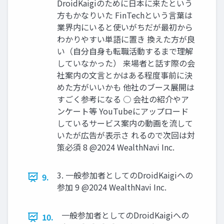
DroidKaigiのために⽇本に来たという
⽅もかなりいた FinTechという⾔葉は
業界内にいると使いがちだが最初から
わかりやすい単語に置き 換えた⽅が良
い（⾃分⾃⾝も転職活動するまで理解
していなかった） 来場者と話す際の会
社案内の⽂⾔とかはある程度事前に決
めた⽅がいいかも 他社のブース展開は
すごく参考になる ○ 会社の紹介やア
ンケート等 YouTubeにアップロード
しているサービス案内の動画を流して
いたが広告が表⽰さ れるので次回は対
策必須 8 @2024 WealthNavi Inc.
3. ⼀般参加者としてのDroidKaigiへの
9.
参加 9 @2024 WealthNavi Inc.
⼀般参加者としてのDroidKaigiへの
10.