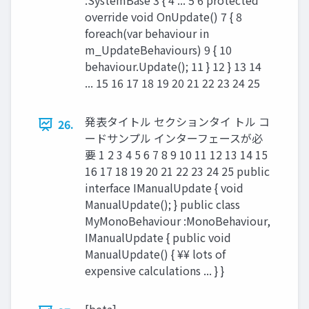
:SystemBase 3 { 4 ... 5 6 protected
override void OnUpdate() 7 { 8
foreach(var behaviour in
m_UpdateBehaviours) 9 { 10
behaviour.Update(); 11 } 12 } 13 14
... 15 16 17 18 19 20 21 22 23 24 25
発表タイトル セクションタイ トル コ
26.
ードサンプル インターフェースが必
要 1 2 3 4 5 6 7 8 9 10 11 12 13 14 15
16 17 18 19 20 21 22 23 24 25 public
interface IManualUpdate { void
ManualUpdate(); } public class
MyMonoBehaviour :MonoBehaviour,
IManualUpdate { public void
ManualUpdate() { ¥¥ lots of
expensive calculations ... } }