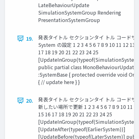
LateBehaviourUpdate
SimulationSystemGroup Rendering
PresentationSystemGroup
発表タイトル セクションタイ トル コードサ
19.
System の設定 1 2 3 4 5 6 7 8 9 10 11 12 13 1
17 18 19 20 21 22 23 24 25
[UpdateInGroup(typeof(SimulationSystem
public partial class MonoBehaviourUpdat
:SystemBase { protected override void On
{ // update here } }
発表タイトル セクションタイ トル コードサ
20.
新したい場所で更新 1 2 3 4 5 6 7 8 9 10 11 12
15 16 17 18 19 20 21 22 23 24 25
[UpdateInGroup(typeof(SimulationSystem
[UpdateAfter(typeof(EarlierSystem))]
[UpdateBefore(typeof(LaterSystem)] public