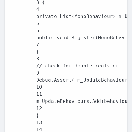
3 {

4

private List<MonoBehaviour> m_Upd
5

6

public void Register(MonoBehaviou
7

{

8

// check for double register

9

Debug.Assert(!m_UpdateBehaviours.
10

11

m_UpdateBehaviours.Add(behaviour)
12

}

13

14
