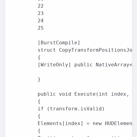
22

23

24

25

[BurstCompile]

struct CopyTransformPositionsJob 
{

[WriteOnly] public NativeArray<HU
}

public void Execute(int index, Tr
{

if (transform.isValid)

{

Elements[index] = new HUDElement

{
