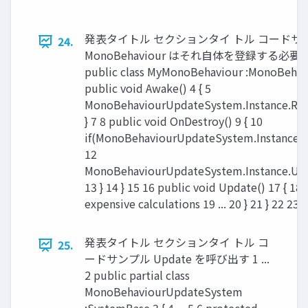
発表タイトル セクションタイ トル コードサ
24.
MonoBehaviour はそれ自体を登録する必要
public class MyMonoBehaviour :MonoBehavi
public void Awake() 4 { 5
MonoBehaviourUpdateSystem.Instance.Regis
} 7 8 public void OnDestroy() 9 { 10
if(MonoBehaviourUpdateSystem.Instance != 
12
MonoBehaviourUpdateSystem.Instance.Unre
13 } 14 } 15 16 public void Update() 17 { 18 
expensive calculations 19 ... 20 } 21 } 22 23 
発表タイトル セクションタイ トル コ
25.
ードサンプル Update を呼び出す 1 ...
2 public partial class
MonoBehaviourUpdateSystem