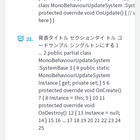
class MonoBehaviourUpdateSystem :Syste
protected override void OnUpdate() { // u
here } }
発表タイトル セクションタイ トル コ
21.
ードサンプル シングルトンにする 1
... 2 public partial class
MonoBehaviourUpdateSystem
:SystemBase 3 { 4 public static
MonoBehaviourUpdateSystem
Instance { get; private set; } 5 6
protected override void OnCreate()
7 { 8 Instance = this; 9 } 10 11
protected override void
OnDestroy() 12 { 13 Instance = null;
14 } 15 16 ... 17 18 19 20 21 22 23 24
25