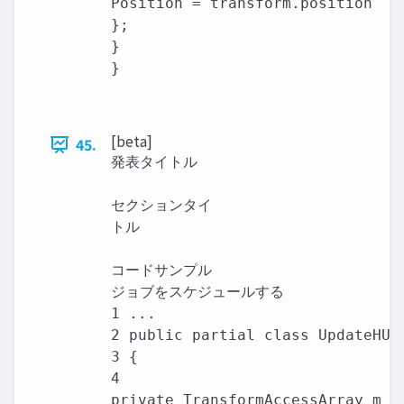
Position = transform.position

};

}

}

[beta]
45.
発表タイトル

セクションタイ

トル

コードサンプル

ジョブをスケジュールする

1 ...

2 public partial class UpdateHUDE
3 {

4

private TransformAccessArray m_Tr