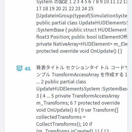
System の設定 1 2 3 4 5 6 7 8 9 10 11 12 13 1
17 18 19 20 21 22 23 24 25
[UpdateInGroup(typeof(SimulationSystem
public partial class UpdateHUDElementsS
:SystemBase { public struct HUDElement { 
float3 Position; public bool IsElementOffscr
private NativeArray<HUDElement> m_Eleme
protected override void OnUpdate() { }
発表タイトル セクションタイ トル コードサ
43.
ンプル TransformAccessArray を作成する 1
... 2 public partial class
UpdateHUDElementsSystem :SystemBase
3 { 4 ... 5 private TransformAccessArray
m_Transforms; 6 7 protected override
void OnUpdate() 8 { 9 var Transform[]
collectedTransforms =
CollectTransforms(); 10 if
(m_Transforms.isCreated) 11 { 12