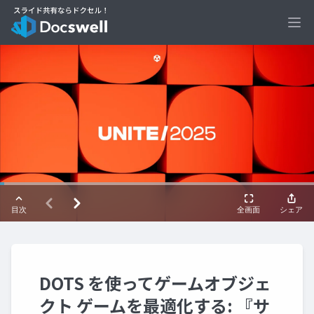
Ope
DOTS を使ってゲームオブジェ
クト ゲームを最適化する: 『サ