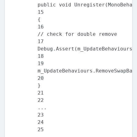
public void Unregister(MonoBehavi
15

{

16

// check for double remove

17

Debug.Assert(m_UpdateBehaviours.C
18

19

m_UpdateBehaviours.RemoveSwapBack
20

}

21

22

...

23

24

25
