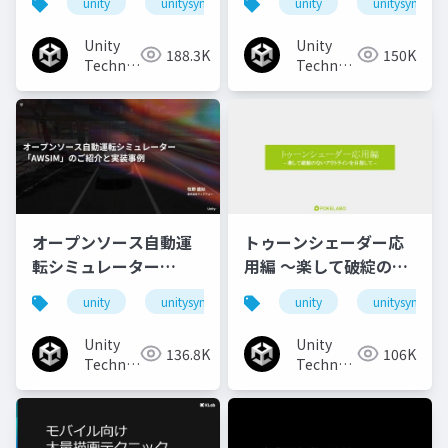
unity
unitysync
unity
unitysync
チなUI演出
Unity
Unity
188.3K
150K
Technologies
Technologies
Japan
Japan
オープンソース自動運
トゥーンシェーダー応
転シミュレーター
用編 ～楽して破綻のな
「AWSIM」のご紹介と
いアウトラインを目指
unity
unitysync
unity
unitysync
実装事例
して～
Unity
Unity
136.8K
106K
Technologies
Technologies
Japan
Japan