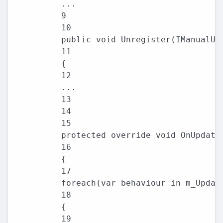
...

9

10

public void Unregister(IManualUpd
11

{

12

...

13

14

15

protected override void OnUpdate(
16

{

17

foreach(var behaviour in m_Update
18

{

19
