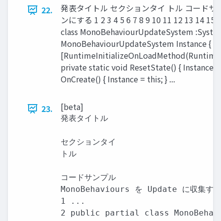
発表タイトル セクションタイ トル コード
22.
ンにする 1 2 3 4 5 6 7 8 9 10 11 12 13 14 15 16 
class MonoBehaviourUpdateSystem :SystemB
MonoBehaviourUpdateSystem Instance { get
[RuntimeInitializeOnLoadMethod(RuntimeI
private static void ResetState() { Instance =
OnCreate() { Instance = this; } ...
[beta]
23.
発表タイトル

セクションタイ

トル

コードサンプル

MonoBehaviours を Update に収集する
1 ...

2 public partial class MonoBehavi