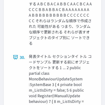
する A B C B A C A B B C A A C B C A A
C C C B B A B B A C B A A A A A A A A
A B B B B B B B B B B C C C C C C C
C C それらはランダムな順序で作成さ
れた 可能性がある つまり、ランダム
な順序で更新される それらが表すオ
ブジェクトのタイプ別に ソートでき
る
発表タイトル セクションタイ トル コ
30.
ードサンプル 更新する前にオブジェ
クトをソートする 1 ... 2 public
partial class
MonoBehaviourUpdateSystem
:SystemBase 3 { 4 private bool
m_ListIsDirty = false; 5 6 public
void Register(IManualUpdate
behaviour) 7 { 8 m_ListIsDirty =