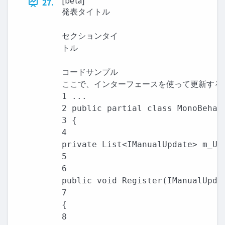
[beta]
27.
発表タイトル

セクションタイ

トル

コードサンプル

ここで、インターフェースを使って更新する

1 ...

2 public partial class MonoBehavi
3 {

4

private List<IManualUpdate> m_Upd
5

6

public void Register(IManualUpdat
7

{

8
