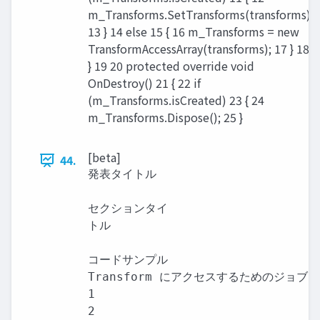
m_Transforms.SetTransforms(transforms);
13 } 14 else 15 { 16 m_Transforms = new
TransformAccessArray(transforms); 17 } 18
} 19 20 protected override void
OnDestroy() 21 { 22 if
(m_Transforms.isCreated) 23 { 24
m_Transforms.Dispose(); 25 }
[beta]
44.
発表タイトル

セクションタイ

トル

コードサンプル

Transform にアクセスするためのジョブを
1

2
