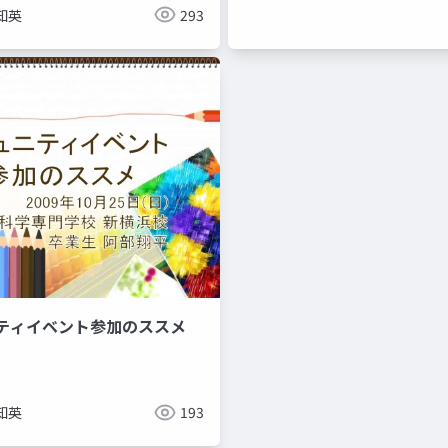
知英
293
ニティイベント参加のススメ
知英
193