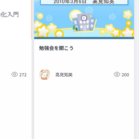
勉強会を開こう
272
高見知英
200