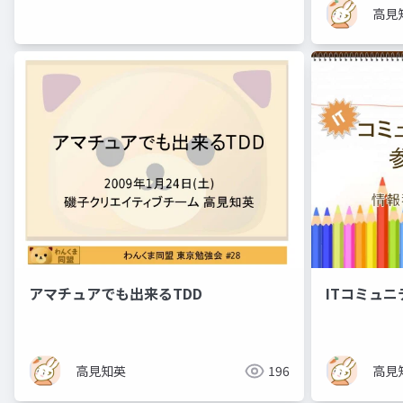
高見
アマチュアでも出来るTDD
ITコミュ
高見知英
196
高見