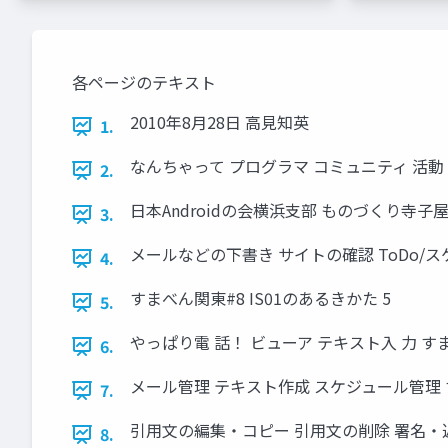
各ページのテキスト
2010年8月28日 高見知英
1.
なんちゃって プログラマ コミュニティ 活動 W
2.
日本Androidの会横浜支部 ものづくり寺子
3.
メールなどの下書き サイトの確認 ToDo/ス
4.
すまべん関東#8 IS01のあるきかた 5
5.
やっぱり電 話！ ビューア テキスト入 力 すま
6.
メール管理 テキスト作成 スケジュール管理 す
7.
引用文の編集・コピー 引用文の削除 署名・返信
8.