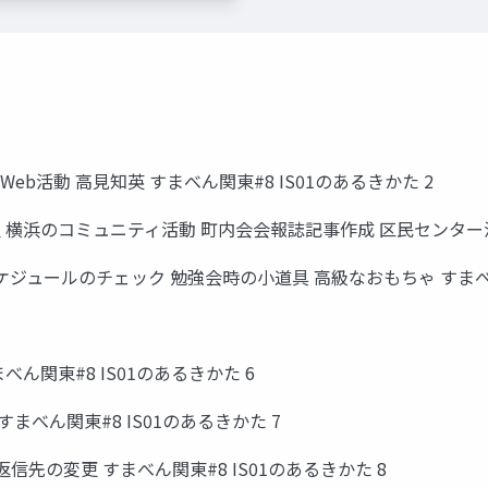
eb活動 高見知英 すまべん関東#8 IS01のあるきかた 2
屋 横浜のコミュニティ活動 町内会会報誌記事作成 区民センター活動
ケジュールのチェック 勉強会時の小道具 高級なおもちゃ すまべん関
べん関東#8 IS01のあるきかた 6
まべん関東#8 IS01のあるきかた 7
先の変更 すまべん関東#8 IS01のあるきかた 8