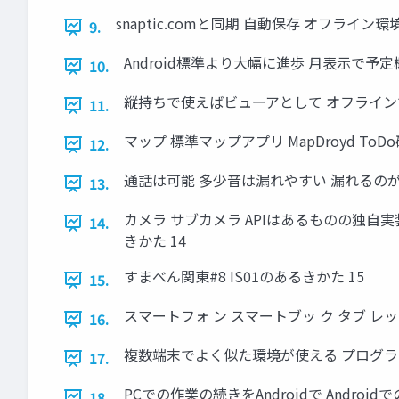
snaptic.comと同期 自動保存 オフライン
9.
Android標準より大幅に進歩 月表示で予定
10.
縦持ちで使えばビューアとして オフラインでも
11.
マップ 標準マップアプリ MapDroyd ToDo確
12.
通話は可能 多少音は漏れやすい 漏れるのが困
13.
カメラ サブカメラ APIはあるものの独自
14.
きかた 14
すまべん関東#8 IS01のあるきかた 15
15.
スマートフォ ン スマートブッ ク タブ レット 
16.
複数端末でよく似た環境が使える プログラム
17.
PCでの作業の続きをAndroidで Andro
18.