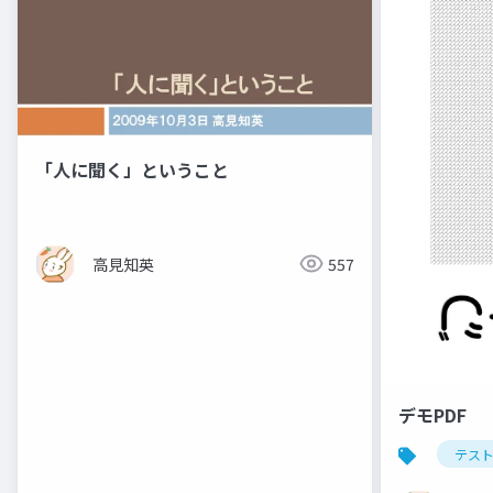
「人に聞く」ということ
高見知英
557
デモPDF
テス