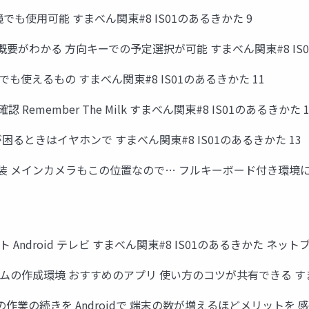
環境でも使用可能 すまべん関東#8 IS01のあるきかた 9
概要がわかる 方向キーでの予定選択が可能 すまべん関東#8 IS0
使えるもの すまべん関東#8 IS01のあるきかた 11
認 Remember The Milk すまべん関東#8 IS01のあるきかた 1
るときはイヤホンで すまべん関東#8 IS01のあるきかた 13
実装 メインカメラもこの位置なので… フルキーボード付き環境に最
Android テレビ すまべん関東#8 IS01のあるきかた ネットブ
の作成環境 おすすめのアプリ 使い方のコツが共有できる すまべん
idでの作業の続きを Androidで 端末の数が増えるほどメリットを 感