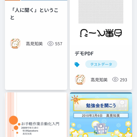
「人に聞く」というこ
と
高見知英
557
デモPDF
テストデータ
高見知英
293