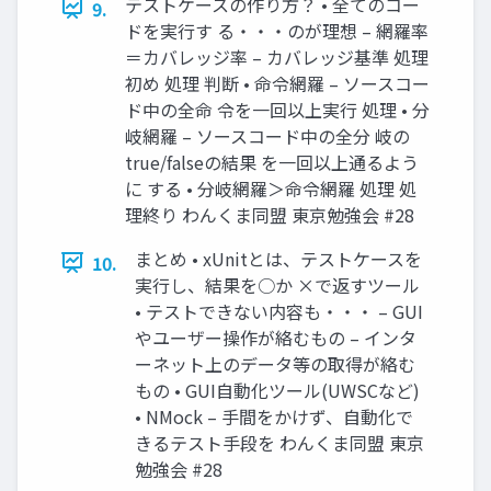
テストケースの作り方？ • 全てのコー
9.
ドを実行す る・・・のが理想 – 網羅率
＝カバレッジ率 – カバレッジ基準 処理
初め 処理 判断 • 命令網羅 – ソースコー
ド中の全命 令を一回以上実行 処理 • 分
岐網羅 – ソースコード中の全分 岐の
true/falseの結果 を一回以上通るよう
に する • 分岐網羅＞命令網羅 処理 処
理終り わんくま同盟 東京勉強会 #28
まとめ • xUnitとは、テストケースを
10.
実行し、結果を○か ×で返すツール
• テストできない内容も・・・ – GUI
やユーザー操作が絡むもの – インタ
ーネット上のデータ等の取得が絡む
もの • GUI自動化ツール(UWSCなど)
• NMock – 手間をかけず、自動化で
きるテスト手段を わんくま同盟 東京
勉強会 #28