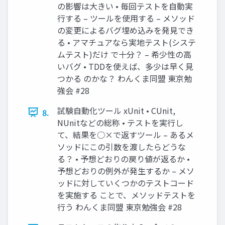
の影響は大きい • 毎回テストを自動実
行する – ツールを使用する – メソッド
の変更によるバグ埋め込みを発見でき
る • アマチュアなら実地テスト(システ
ムテスト)だけ で十分？ – 希少性の高
いバグ • TDDを使えば、多少は早く見
つかる のかな？ わんくま同盟 東京勉
強会 #28
試験自動化ツール xUnit • CUnit,
8.
NUnitなどの総称 • テストを実行し
て、結果を○×で返すツール – あるメ
ソッドにこの引数を渡したらどうな
る？ • 予想どおりの戻り値が返るか •
予想どおりの例外が発生するか – メソ
ッドに対していくつかのテストコード
を実施する ことで、メソッドテストを
行う わんくま同盟 東京勉強会 #28