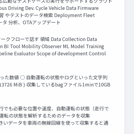
よる広範なテストケースの実行をサポートするクラウド
iving Dev. Cycle Vehicle Data Firmware
学習 やテストのデータ検索 Deployment Fleet
データ 分析、OTAアップデート
クフローで話す 領域 Data Collection Data
on BI Tool Mobility Observer ML Model Training
peline Evaluator Scope of development Control
といった数値 ○ 自動運転の状態やログといった文字列
3726 MiB ) 収集しているbagファイル1minで10GB
 ○ 運行でも必要な位置や速度、自動運転の状態（走行で
動運転の状態を解析するためのデータを収集
er Console → 大きいデータを車両の無線回線を使って収集すると通