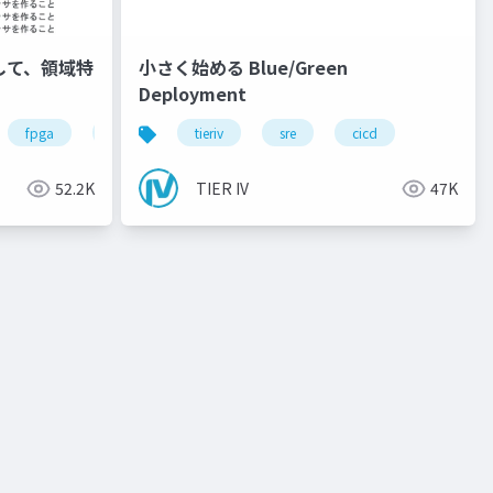
用して、領域特
小さく始める Blue/Green
！
Deployment
ware
dnn
fpga
rtl
autoware
tieriv
sre
riscv
cicd
llvm
52.2K
TIER IV
47K