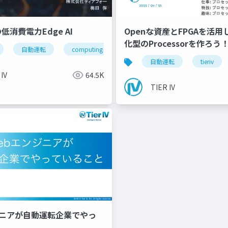
上の低消費電力Edge AI
Openな資産とFPGAを活
化型のProcessorを作ろう
自動運転
computing
hailo
edgeai
auto
自動運転
tieriv
 IV
64.5K
TIER IV
ジニアが自動運転企業でやっ