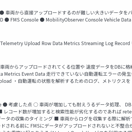
 ● 車両から直接アップロードするのが難しい大きいデータをバッチ処理
D SSD ● FMS Console ● MobilityObserver Console V
e Telemetry Upload Row Data Metrics Streaming Log Record 
em Architecture 車両からアップロードされてくる位置や 速度デ
ow Data Metrics Event Data 走行できていない自動運
ecord Upload ・自動運転の状態を解析するためのログ、メトリ
em Architecture ● 考慮した点 ○ 車両が増加しても耐えうるデ
コード数が増加すると検索性能が劣化するのであれば retention 
データの収集のタイミング ■ 車両からログを収集する際に解析で
される前に FMSにデータがアップロードされないと不整合が発生 