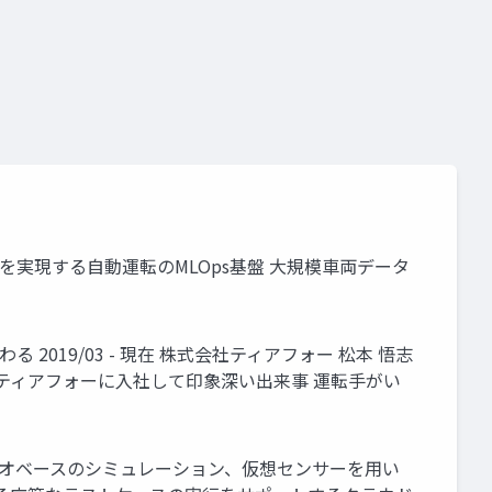
 走れば走るほど賢くなるを実現する自動運転のMLOps基盤 大規模車両データ
わる 2019/03 - 現在 株式会社ティアフォー 松本 悟志
 Manager ティアフォーに入社して印象深い出来事 運転手がい
象の再生、シナリ オベースのシミュレーション、仮想センサーを用い