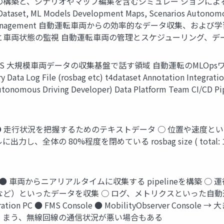
の構築と、シナリオやマップ編集を含むシミュレー ションに
ML Models Development Maps, Scenarios Autonomous Dr
ion Data Management 自動運転車両からの効率的なデータ収集、および
ion 遠隔運転と車両状態の監視 自動運転車両の管理とスケジューリング、
erator FMS 大規模車両データの収集基盤で話す領域 自動運転のMLOpsワー
y Data Log File (rosbag etc) t4dataset Annotation Integrati
utonomous Driving Developer) Data Platform Team CI/CD Pi
 ● ● 走行状況を把握するためのテキストデータ ○ 位置や速度
、全体の 80%程度を閉めている rosbag size ( total: 1
か ● 車両からニアリアルタイムに収集する pipelineを構築
など）といったデータを収集 ○ ログ、メトリクスといった自
t Operation PC ● FMS Console ● MobilityObserv
 まう、無線回線の通信状況が悪い場合もある