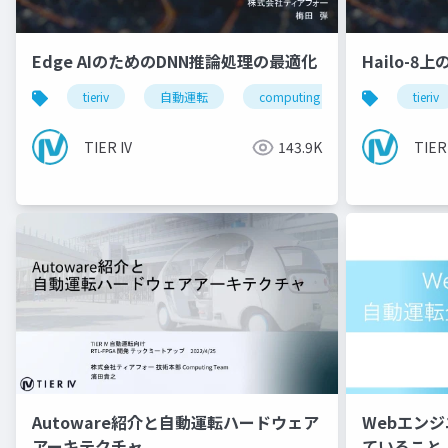
Edge AIのためのDNN推論処理の最適化
Hailo-8
tieriv
自動運転
computing
tierivmeetup
tieriv
TIER IV
143.9K
TIER
Autoware紹介と自動運転ハードウェア
Webエン
アーキテクチャ
ていること