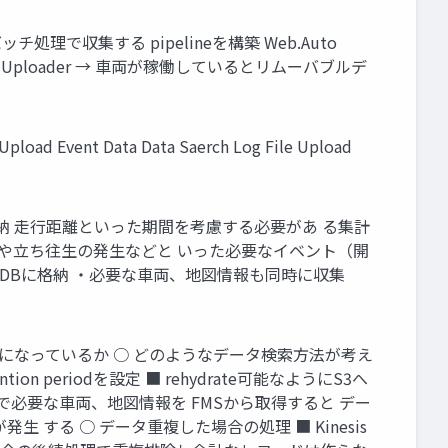
で収集する pipelineを構築 Web.Auto
ehicle Data Uploader → 車両が稼働しているとリムーバブルデ
Upload Event Data Data Saerch Log File Upload
ータをDBに格納 走行距離といった期間を考慮する必要があ る集計
転エラーの発生や立ち往生の発生などと いった必要なイベント（開
クスを DBに格納 ・必要な車両、地図情報も同時に収集
ータ処理、 DBになっているか ○ どのようなデータ検索方法が考え
periodを設定 ■ rehydrate可能なようにS3へ
必要な車両、地図情報を FMSから取得すると デー
する ○ データ重複した場合の処理 ■ Kinesis