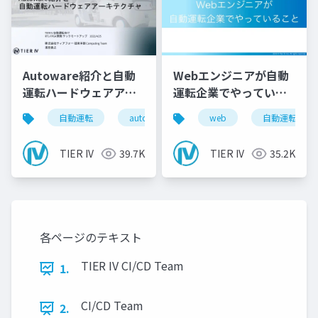
Autoware紹介と自動
Webエンジニアが自動
運転ハードウェアアー
運転企業でやっている
キテクチャ
こと
自動運転
autoware
tieriv
web
fpga
自動運転
rt
TIER IV
39.7K
TIER IV
35.2K
各ページのテキスト
TIER IV CI/CD Team
1.
CI/CD Team
2.