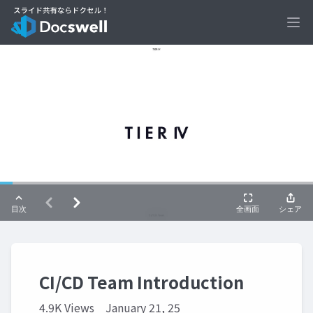
Ope
CI/CD Team Introduction
4.9K Views
January 21, 25