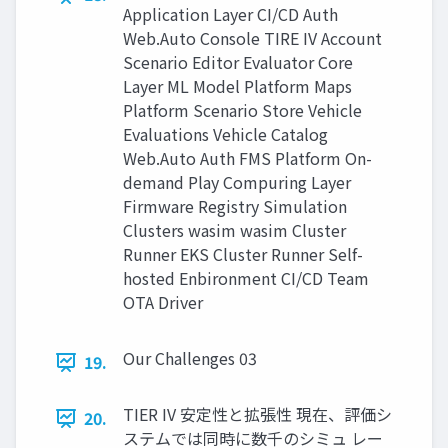
Application Layer CI/CD Auth
Web.Auto Console TIRE IV Account
Scenario Editor Evaluator Core
Layer ML Model Platform Maps
Platform Scenario Store Vehicle
Evaluations Vehicle Catalog
Web.Auto Auth FMS Platform On-
demand Play Compuring Layer
Firmware Registry Simulation
Clusters wasim wasim Cluster
Runner EKS Cluster Runner Self-
hosted Enbironment CI/CD Team
OTA Driver
Our Challenges 03
19.
TIER IV 安定性と拡張性 現在、評価シ
20.
ステムでは同時に数千のシミュ レー