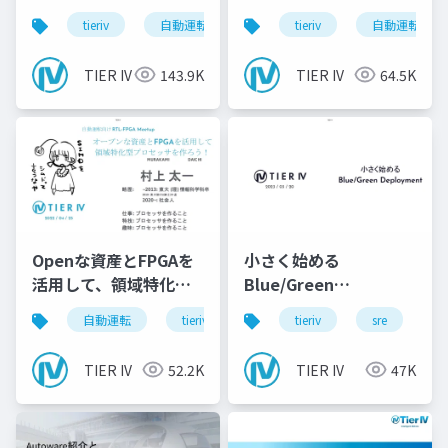
tieriv
自動運転
computing
tieriv
tierivmeetup
自動運転
TIER IV
143.9K
TIER IV
64.5K
Openな資産とFPGAを
小さく始める
活用して、領域特化型
Blue/Green
のProcessorを作ろ
Deployment
自動運転
tieriv
fpga
tieriv
rtl
sre
autowar
c
う！
TIER IV
52.2K
TIER IV
47K