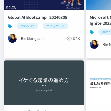
Global AI Bootcamp_20240305
Microsof
Ignite 2
mvpbuzz
コミュニティ
MVP登壇Ig
mvpb
Rie Moriguchi
6.9K
Rie 