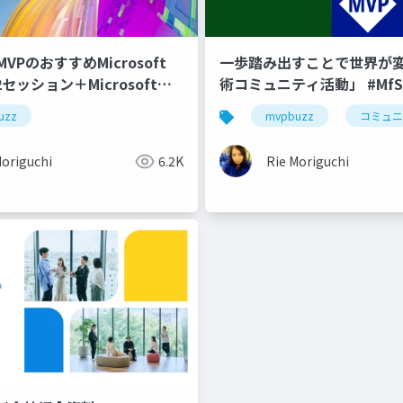
t MVPのおすすめMicrosoft
一歩踏み出すことで世界が変
022セッション＋Microsoft
術コミュニティ活動」 #MfS
niteセッション
uzz
mvpbuzz
コミュニ
Moriguchi
6.2K
Rie Moriguchi