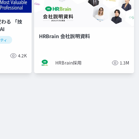
わる 「技
AI
HRBrain 会社説明資料
ティ
4.2K
HRBrain採用
1.3M