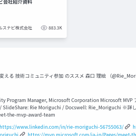
ビ会社紹介資料
ルスナビ株式会社
883.3K
コミュニティ参加 のススメ 森口 理絵 （@Rie_Moriguchi） Co
 Program Manager, Microsoft Corporation Microsof
chi / SlideShare: Rie Moriguchi / Docswell: Rie_Mori
meet-the-mvp-award-team
https://www.linkedin.com/in/rie-moriguchi-56755063/
h
origuchi
https://mvp.microsoft.com/ja-jp/Pages/meet-