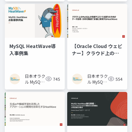
HeatWave
HeatWave
チーム
チーム
【Oracle Cloud ウェビ
MySQL HeatWave導
ナー】クラウド上の
入事例集
MySQLの性能やコスト
でお困りの方向け デー
タ活用・分析を爆速で
日本オラク
日本オラク
554
745
安価に実現する
ル MySQL
ル MySQL
HeatWaveのご紹介
HeatWave
HeatWave
チーム
チーム