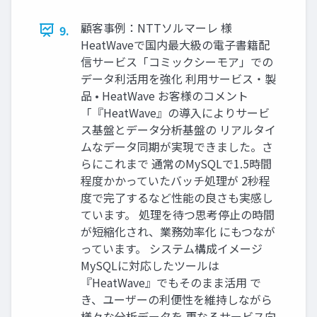
顧客事例：NTTソルマーレ 様
9.
HeatWaveで国内最大級の電子書籍配
信サービス「コミックシーモア」での
データ利活用を強化 利用サービス・製
品 • HeatWave お客様のコメント
「『HeatWave』の導入によりサービ
ス基盤とデータ分析基盤の リアルタイ
ムなデータ同期が実現できました。さ
らにこれまで 通常のMySQLで1.5時間
程度かかっていたバッチ処理が 2秒程
度で完了するなど性能の良さも実感し
ています。 処理を待つ思考停止の時間
が短縮化され、業務効率化 にもつなが
っています。 システム構成イメージ
MySQLに対応したツールは
『HeatWave』でもそのまま活用 で
き、ユーザーの利便性を維持しながら
様々な分析データを 更なるサービス向