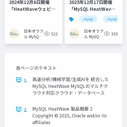
2024年12月6日開催
2025年12月17日開催
「HeatWaveウェビナ
「MySQL HeatWave
ー: 生成AIや機械学習を
進化図鑑：Oracle AI
mysql
mysql heat
活用したアプリケーシ
World 2025で発表され
ョンの開発を効率化す
た新機能とAI対応強化
日本オラク
日本オラク
522
355
るHeatWave」
の要点」
ル MySQL
ル MySQL
HeatWave
HeatWave
チーム
チーム
各ページのテキスト
高速分析/機械学習/生成AIを 統合した
1.
MySQL HeatWave MySQLのマルチク
ラウド対応クラウド・データベース
MySQL HeatWave 製品概要 2
2.
Copyright © 2025, Oracle and/or its
affiliates