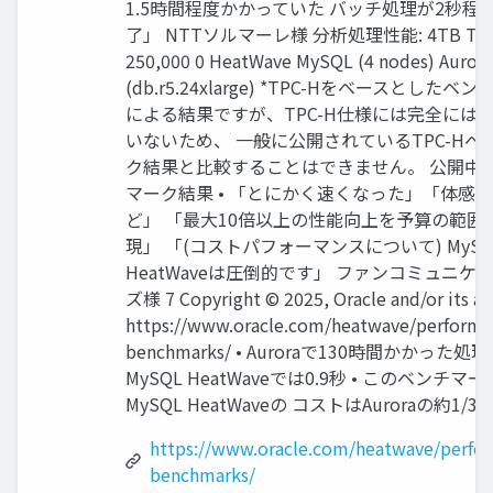
1.5時間程度かかっていた バッチ処理が2秒程
了」 NTTソルマーレ様 分析処理性能: 4TB TPC
250,000 0 HeatWave MySQL (4 nodes) Aurora
(db.r5.24xlarge) *TPC-Hをベースとしたベ
による結果ですが、TPC-H仕様には完全には
いないため、 一般に公開されているTPC-Hベ
ク結果と比較することはできません。 公開中
マーク結果 • 「とにかく速くなった」「体感
ど」 「最大10倍以上の性能向上を予算の範囲
現」 「(コストパフォーマンスについて) MySQ
HeatWaveは圧倒的です」 ファンコミュニケ
ズ様 7 Copyright © 2025, Oracle and/or its aff
https://www.oracle.com/heatwave/performa
benchmarks/ • Auroraで130時間かかった処
MySQL HeatWaveでは0.9秒 • このベンチマ
MySQL HeatWaveの コストはAuroraの約1/3
https://www.oracle.com/heatwave/perfo
benchmarks/