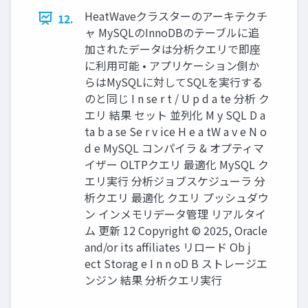
HeatWaveクラスターのアーキテクチ
12.
ャ MySQLのInnoDBのテーブルに追
加されたデータは分析クエリで即座
に利用可能 • アプリケーション側か
らはMySQLに対してSQLを実行する
のと同じ I n se r t / U p d a te 分析 ク
エリ 結果 セット 並列化 M y SQL D a
ta b a se Se r v ice H e a tW a v e N o
d e MySQL コンパイラ & オプティマ
イザー OLTPクエリ 最適化 MySQL ク
エリ実⾏ 分析ジョブスケジューラ 分
析クエリ 最適化 クエリ プッシュダウ
ン インメモリデータ管理 リアルタイ
ム 更新 12 Copyright © 2025, Oracle
and/or its affiliates リロード Ob j
ect Storag e I n n oD B ストレージエ
ンジン 結果 分析クエリ実⾏