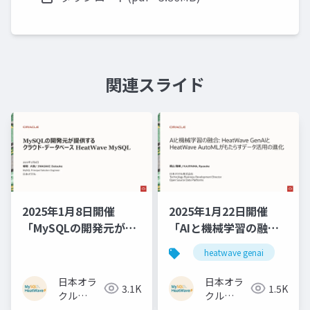
関連スライド
2025年1月8日開催
2025年1月22日開催
「MySQLの開発元が提
「AIと機械学習の融合:
供するクラウド・デー
HeatWave GenAIと
heatwave genai
タベース HeatWave
HeatWave AutoMLが
MySQL」
もたらすデータ活用の
日本オラ
日本オラ
3.1K
1.5K
進化」
クル
クル
MySQL
MySQL