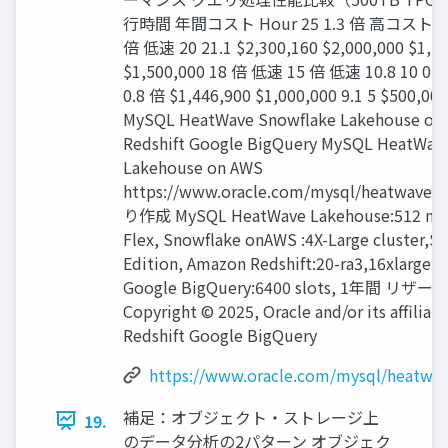
行時間 年間コスト Hour 25 1.3 倍 高コスト $2,
倍 低速 20 21.1 $2,300,160 $2,000,000 $1,74
$1,500,000 18 倍 低速 15 倍 低速 10.8 10 0.9
0.8 倍 $1,446,900 $1,000,000 9.1 5 $500,000
MySQL HeatWave Snowflake Lakehouse on
Redshift Google BigQuery MySQL HeatWav
Lakehouse on AWS
https://www.oracle.com/mysql/heatwave/
り作成 MySQL HeatWave Lakehouse:512 nod
Flex, Snowflake onAWS :4X-Large cluster,S
Edition, Amazon Redshift:20-ra3,16xlar
Google BigQuery:6400 slots, 1年間 リザー
Copyright © 2025, Oracle and/or its affilia
Redshift Google BigQuery
https://www.oracle.com/mysql/heatwa
補足：オブジェクト・ストレージ上
19.
のデータ分析の2パターン オブジェク