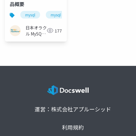
品概要
mysql
mysql heatwave lakehouse
mysql heatwav
日本オラク
177
ル MySQL
HeatWave
チーム
運営：株式会社アプルーシッド
利用規約