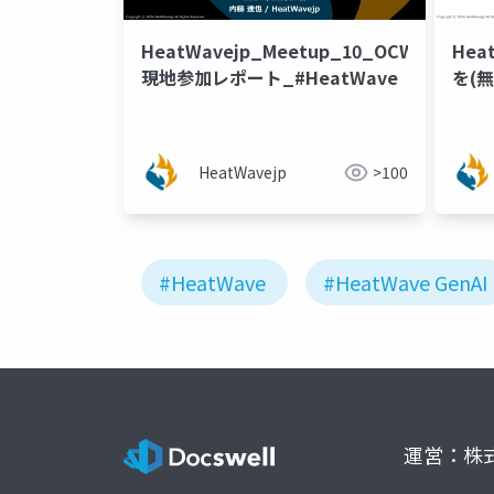
HeatWavejp_Meetup_10_OCW2024_
Hea
現地参加レポート_#HeatWave
を(
た
HeatWavejp
>100
#HeatWave
#HeatWave GenAI
運営：株