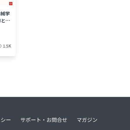
機械学
Iと
たらす
1.5K
リシー
サポート・お問合せ
マガジン