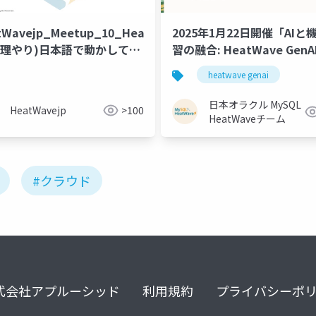
tWavejp_Meetup_10_HeatWave_GenAI
2025年1月22日開催「AIと
無理やり)日本語で動かしてみ
習の融合: HeatWave GenA
HeatWave AutoMLがも
heatwave genai
データ活用の進化」
日本オラクル MySQL
HeatWavejp
>100
HeatWaveチーム
#クラウド
式会社アプルーシッド
利用規約
プライバシーポ