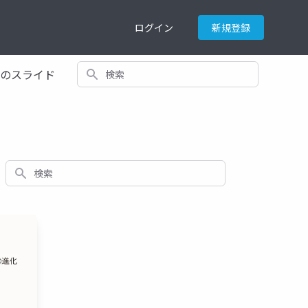
ログイン
新規登録
検索
てのスライド
検索