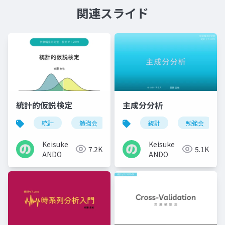
関連スライド
統計的仮説検定
主成分分析
統計
勉強会
統計
勉強会
Keisuke
Keisuke
7.2K
5.1K
ANDO
ANDO