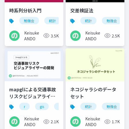
時系列分析入門
交差検証法
勉強会
統計
統計
勉強会
Keisuke
Keisuke
3.5K
2.5K
ANDO
ANDO
mapglによる交通事故
ネコジャラシのデータ
リスクビジュアライザ
セット
ーの開発
r
gis
交通安全
統計
勉強会
Keisuke
Keisuke
2.1K
1.7K
ANDO
ANDO