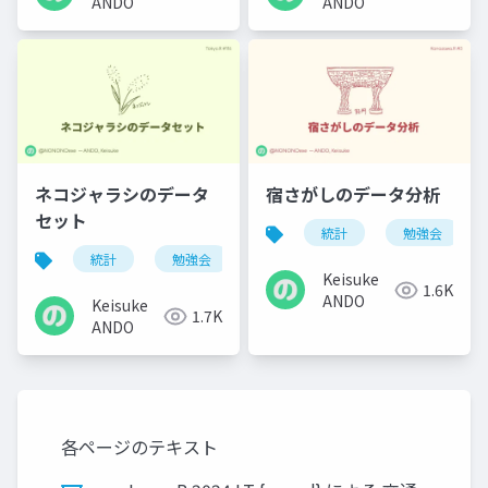
ANDO
ANDO
ネコジャラシのデータ
宿さがしのデータ分析
セット
統計
勉強会
統計
勉強会
tokyo.r
r
Keisuke
1.6K
ANDO
Keisuke
1.7K
ANDO
各ページのテキスト