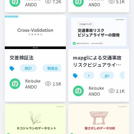
7.2K
5.1K
ANDO
ANDO
交差検証法
mapglによる交通事故
リスクビジュアライザ
統計
勉強会
ーの開発
r
gis
交通
Keisuke
2.5K
ANDO
Keisuke
2.1K
ANDO