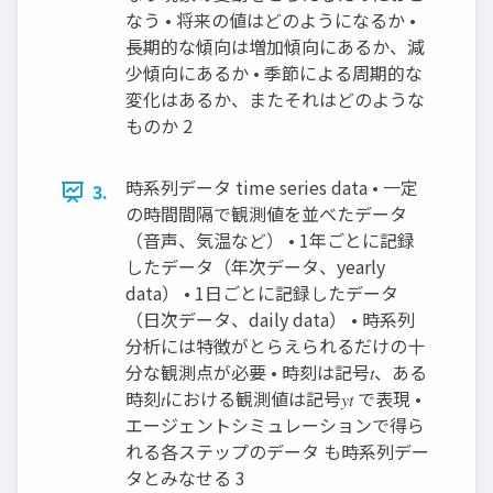
なう • 将来の値はどのようになるか •
長期的な傾向は増加傾向にあるか、減
少傾向にあるか • 季節による周期的な
変化はあるか、またそれはどのような
ものか 2
時系列データ time series data • 一定
3.
の時間間隔で観測値を並べたデータ
（音声、気温など） • 1年ごとに記録
したデータ（年次データ、yearly
data） • 1日ごとに記録したデータ
（日次データ、daily data） • 時系列
分析には特徴がとらえられるだけの十
分な観測点が必要 • 時刻は記号𝑡、ある
時刻𝑡における観測値は記号𝑦𝑡 で表現 •
エージェントシミュレーションで得ら
れる各ステップのデータ も時系列デー
タとみなせる 3