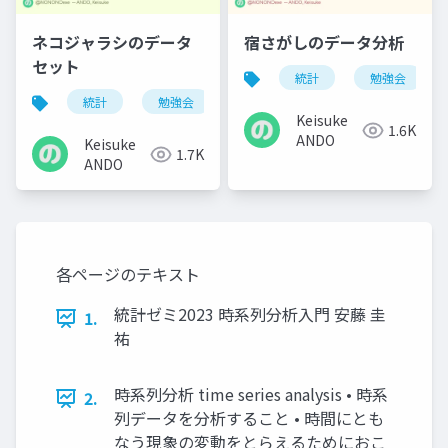
ネコジャラシのデータ
宿さがしのデータ分析
セット
統計
勉強会
統計
勉強会
tokyo.r
r
Keisuke
1.6K
ANDO
Keisuke
1.7K
ANDO
各ページのテキスト
統計ゼミ2023 時系列分析入門 安藤 圭
1.
祐
時系列分析 time series analysis • 時系
2.
列データを分析すること • 時間にとも
なう現象の変動をとらえるためにおこ