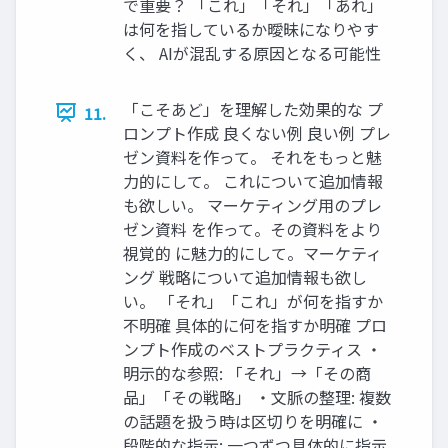
で重要？ 「これ」「それ」「あれ」
は何を指しているか曖昧になりやす
く、 AIが混乱する原因となる可能性
「こそあど」を理解した効果的な プ
11.
ロンプト作成 良くない例 良い例 プレ
ゼン資料を作って。 それをもっと魅
力的にして。 これについて追加情報
も欲しい。 マーケティング用のプレ
ゼン資料 を作って。その資料をより
視覚的 に魅力的にして。マーケティ
ング 戦略について追加情報も欲し
い。 「それ」「これ」が何を指すか
不明確 具体的に何を指すか明確 プロ
ンプト作成のベストプラクティス ・
明示的な参照: 「それ」→「その商
品」「その戦略」 ・文脈の整理: 複数
の話題を扱う時は区切りを明確に ・
段階的な指示: 一つずつ具体的に指示