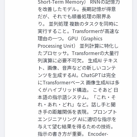
Short-Term Memory） RNNの記憶力
を改善したモデル。長期記憶が得意
だが、それでも順番処理の限界あ
り。 並列処理 複数のタスクを同時に
実行すること。Transformerが高速な
理由の一つ。 GPU（Graphics
Processing Unit） 並列計算に特化し
たプロセッサ。Transformerの大量行
列演算に必要不可欠。 生成AI テキス
ト、画像、音声などの新しいコンテ
ンツを生成するAI。ChatGPTは完全
にTransformerベース 画像生成AIは多
くがハイブリッド構造。 こそあど 日
本語の指示語システム。「これ・そ
れ・あれ・どれ」など。話し手と聞
き手の距離関係を表現。 プロンプト
エンジニアリング AIに適切な指示を
与えて望む結果を得るための技術。
指示の書き方が重要。 Encoder-