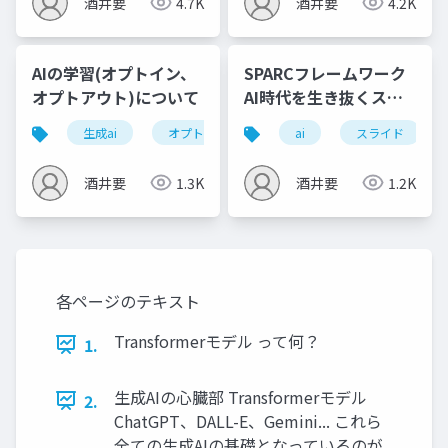
酒井要
4.7K
酒井要
4.2K
AIの学習(オプトイン、
SPARCフレームワーク
オプトアウト)について
AI時代を生き抜くスラ
イド作成
生成ai
オプトアウト
オプトイン
ai
スライド
酒井要
1.3K
酒井要
1.2K
各ページのテキスト
Transformerモデル って何？
1.
生成AIの心臓部 Transformerモデル
2.
ChatGPT、DALL-E、Gemini... これら
全ての生成AIの基礎となっているのが