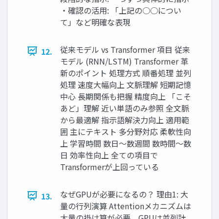
・確認の活用: 「上記の○○につい
て」など明確な表現
従来モデル vs Transformer 項目 従来
12.
モデル (RNN/LSTM) Transformer 革
新のポイント 処理方式 順番処理 並列
処理 速度大幅向上 文脈理解 短期記憶
中心 長期関係も把握 精度向上 「こそ
あど」理解 近い単語のみ参照 全文脈
から最適解 指示語解決力向上 適用範
囲 主にテキスト 多分野対応 柔軟性向
上 学習時間 数日〜数週間 数時間〜数
日 効率性向上 全ての項目で
Transformerが上回っている
なぜGPUが必要になるの？ 理由1: 大
13.
量の行列演算 Attentionメカニズムは
大量の掛け算が必要。GPUは並列計