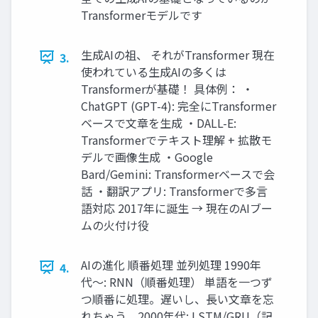
Transformerモデルです
生成AIの祖、 それがTransformer 現在
3.
使われている生成AIの多くは
Transformerが基礎！ 具体例： ・
ChatGPT (GPT-4): 完全にTransformer
ベースで文章を生成 ・DALL-E:
Transformerでテキスト理解 + 拡散モ
デルで画像生成 ・Google
Bard/Gemini: Transformerベースで会
話 ・翻訳アプリ: Transformerで多言
語対応 2017年に誕生 → 現在のAIブー
ムの火付け役
AIの進化 順番処理 並列処理 1990年
4.
代〜: RNN（順番処理） 単語を一つず
つ順番に処理。遅いし、長い文章を忘
れちゃう... 2000年代: LSTM/GRU（記