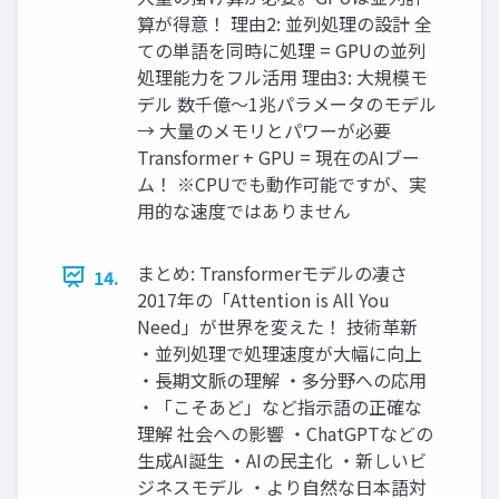
算が得意！ 理由2: 並列処理の設計 全
ての単語を同時に処理 = GPUの並列
処理能力をフル活用 理由3: 大規模モ
デル 数千億〜1兆パラメータのモデル
→ 大量のメモリとパワーが必要
Transformer + GPU = 現在のAIブー
ム！ ※CPUでも動作可能ですが、実
用的な速度ではありません
まとめ: Transformerモデルの凄さ
14.
2017年の「Attention is All You
Need」が世界を変えた！ 技術革新
・並列処理で処理速度が大幅に向上
・長期文脈の理解 ・多分野への応用
・「こそあど」など指示語の正確な
理解 社会への影響 ・ChatGPTなどの
生成AI誕生 ・AIの民主化 ・新しいビ
ジネスモデル ・より自然な日本語対