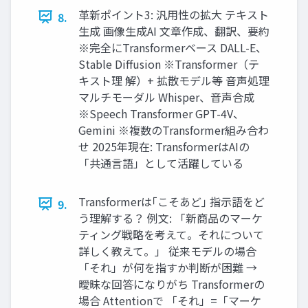
革新ポイント3: 汎用性の拡大 テキスト
8.
生成 画像生成AI 文章作成、翻訳、要約
※完全にTransformerベース DALL-E、
Stable Diffusion ※Transformer（テ
キスト理 解）+ 拡散モデル等 音声処理
マルチモーダル Whisper、音声合成
※Speech Transformer GPT-4V、
Gemini ※複数のTransformer組み合わ
せ 2025年現在: TransformerはAIの
「共通言語」として活躍している
Transformerは｢こそあど｣ 指示語をど
9.
う理解する？ 例文: 「新商品のマーケ
ティング戦略を考えて。それについて
詳しく教えて。」 従来モデルの場合
「それ」が何を指すか判断が困難 →
曖昧な回答になりがち Transformerの
場合 Attentionで 「それ」=「マーケ