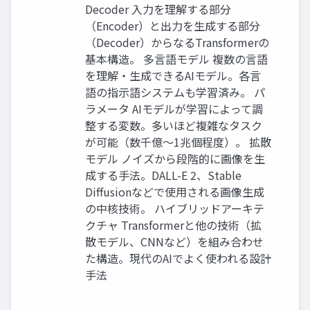
Decoder 入力を理解する部分
（Encoder）と出力を生成する部分
（Decoder）からなるTransformerの
基本構造。 多言語モデル 複数の言語
を理解・生成できるAIモデル。各言
語の指示語システムも学習済み。 パ
ラメータ AIモデルが学習によって調
整する変数。多いほど複雑なタスク
が可能（数千億～1兆個程度）。 拡散
モデル ノイズから段階的に画像を生
成する手法。DALL-E 2、Stable
Diffusionなどで使用される画像生成
の中核技術。 ハイブリッドアーキテ
クチャ Transformerと他の技術（拡
散モデル、CNNなど）を組み合わせ
た構造。現代のAIでよく使われる設計
手法