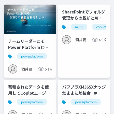
SharePointでフォルダ
管理からの脱却とAI活
用に向けたハイブリッ
m365
copilot
ド化
酒井要
4.9K
チームリーダーこそ
Power Platformと
M365を学ぼう
powerplatform
運用保守
m365
酒井要
5.1K
蓄積されたデータを使
パワプラXM365Xナッジ
用してCoplotエージェ
気ままに勉強会_＃
ントで活用する
120_資料
powerplatform
copilot
powerplatform
エージェント
m3
運