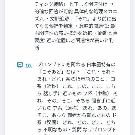
ティング戦略」 と正しく関連付け →
的確な回答が可能 具体的な処理メカニ
ズム ・文脈追跡 : 「それ」より前に出
てくる候補を特定 ・意味的関連性: 最
も関連性の高い概念を選択 ・距離と重
要度: 近い位置ほど関連性が高いと判
断
プロンプトにも関わる 日本語特有の
10.
「こそあど」とは？ 「これ・それ・
あれ・どれ」系の指示語のこと！ コ
系（近称） これ、この、ここ、こち
ら 話し手に近いもの ソ系（中称） そ
れ、その、そこ、そちら 聞き手に近
いもの ア系（遠称） あれ、あの、あ
そこ、あちら 両者から離れたもの ド
系（疑問） どれ、どの、どこ、どち
ら 不明なもの・質問 なぜプロンプト