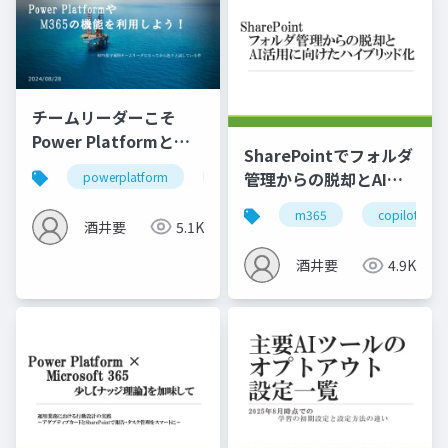
チームリーダーこそ
Power Platformと
SharePointでフォルダ
M365を学ぼう
管理からの脱却とAI活
powerplatform
運用保守
m365
用に向けたハイブリッ
m365
copilot
ド化
酒井要
5.1K
酒井要
4.9K