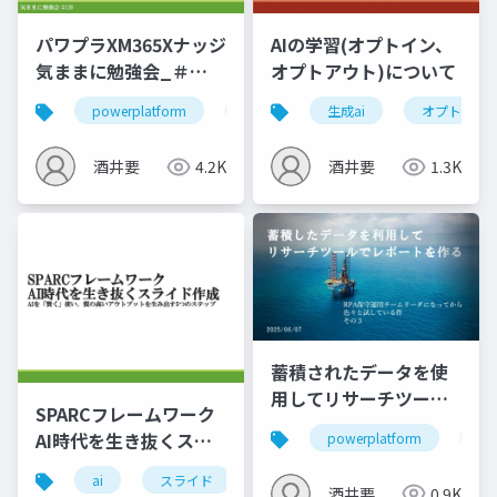
パワプラXM365Xナッジ
AIの学習(オプトイン、
気ままに勉強会_＃
オプトアウト)について
120_資料
powerplatform
m365
生成ai
ナッジ理論
オプトアウ
アダ
酒井要
4.2K
酒井要
1.3K
蓄積されたデータを使
用してリサーチツール
SPARCフレームワーク
でレポートを作る
AI時代を生き抜くスラ
powerplatform
運
イド作成
ai
スライド
フレームワーク
sparc
酒井要
0.9K