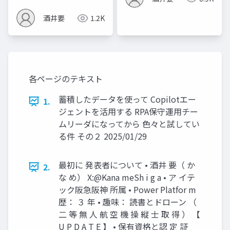
酒井要
1.2K
各ページのテキスト
蓄積したデータを使って Copilotエー
1.
ジェントを活用する RPA保守運用チー
ムリーダになってから 色々と試してい
る件 その２ 2025/01/29
最初に 発表者について • 酒井 要（ か
2.
な め） X:@Kana meSh i g a • ア イテ
ック阪急阪神 所属 • Power Platfor m
歴： ３ 年 • 趣味： 読書とドローン （
二 等 無 人 航 空 機 操 縦 士 取 得 ） 【
U P D A T E 】 • 保有資格と認 定 証