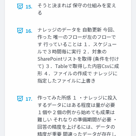
そうと決まれば 保守の仕組みを変え
15.
る
ナレッジのデータを 自動更新 今回、
16.
作った 唯一のフローが左のフローで
す 行っていることは １．スケジュー
ルで３時間毎に実行 ２．対象の
SharePointリストを取得 (条件を付け
て) ３．Tableで取得した内容Csvに成
形 ４．ファイルの作成で ナレッジに
指定したファイルに上書き
作ってみた所感 １ ・ナレッジに投入
17.
するデータにはある程度は量が必要
１個や２個の例から始めても成果は
難しい それなりの準備期間が必要 ・
回答の精度を上げるには、データの
精度が重要 間違ったデータが存在し