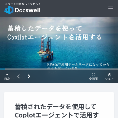
Ope
蓄積されたデータを使用して
Coplotエージェントで活用す