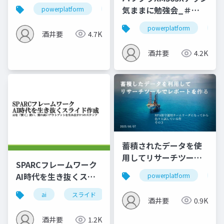
ントで活用する
気ままに勉強会_＃
powerplatform
copilot
エージェント
運
120_資料
powerplatform
m3
酒井要
4.7K
酒井要
4.2K
蓄積されたデータを使
用してリサーチツール
SPARCフレームワーク
でレポートを作る
AI時代を生き抜くスラ
powerplatform
運
イド作成
ai
スライド
フレームワーク
sparc
酒井要
0.9K
酒井要
1.2K