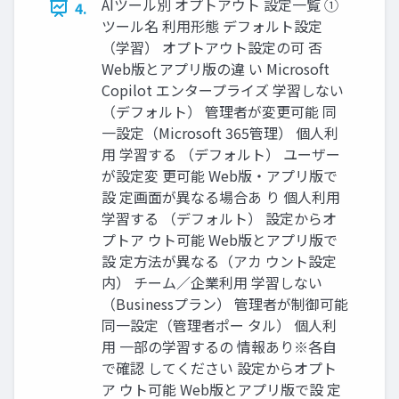
AIツール別 オプトアウト 設定一覧 ①
4.
ツール名 利用形態 デフォルト設定
（学習） オプトアウト設定の可 否
Web版とアプリ版の違 い Microsoft
Copilot エンタープライズ 学習しない
（デフォルト） 管理者が変更可能 同
一設定（Microsoft 365管理） 個人利
用 学習する （デフォルト） ユーザー
が設定変 更可能 Web版・アプリ版で
設 定画面が異なる場合あ り 個人利用
学習する （デフォルト） 設定からオ
プトア ウト可能 Web版とアプリ版で
設 定方法が異なる（アカ ウント設定
内） チーム／企業利用 学習しない
（Businessプラン） 管理者が制御可能
同一設定（管理者ポー タル） 個人利
用 一部の学習するの 情報あり※各自
で確認 してください 設定からオプト
ア ウト可能 Web版とアプリ版で設 定