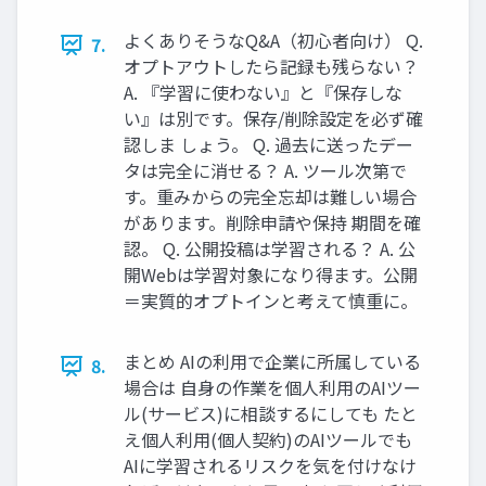
よくありそうなQ&A（初心者向け） Q.
7.
オプトアウトしたら記録も残らない？
A. 『学習に使わない』と『保存しな
い』は別です。保存/削除設定を必ず確
認しま しょう。 Q. 過去に送ったデー
タは完全に消せる？ A. ツール次第で
す。重みからの完全忘却は難しい場合
があります。削除申請や保持 期間を確
認。 Q. 公開投稿は学習される？ A. 公
開Webは学習対象になり得ます。公開
＝実質的オプトインと考えて慎重に。
まとめ AIの利用で企業に所属している
8.
場合は 自身の作業を個人利用のAIツー
ル(サービス)に相談するにしても たと
え個人利用(個人契約)のAIツールでも
AIに学習されるリスクを気を付けなけ