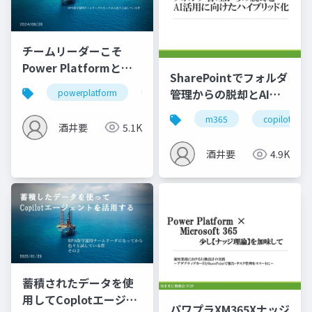
チームリーダーこそ
Power Platformと
SharePointでフォルダ
M365を学ぼう
管理からの脱却とAI活
powerplatform
運用保守
m365
用に向けたハイブリッ
m365
copilot
ド化
酒井要
5.1K
酒井要
4.9K
蓄積されたデータを使
用してCoplotエージェ
パワプラXM365Xナッジ