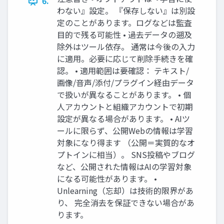
6.
わない』設定。 『保存しない』は別設
定のことがあります。ログなどは監査
目的で残る可能性 • 過去データの遡及
除外はツール依存。 通常は今後の入力
に適用。必要に応じて削除手続きを確
認。 • 適用範囲は要確認： テキスト/
画像/音声/添付/プラグイン経由データ
で扱いが異なることがあります。 • 個
人アカウントと組織アカウントで初期
設定が異なる場合があります。 • AIツ
ールに限らず、公開Webの情報は学習
対象になり得ます （公開＝実質的なオ
プトインに相当）。 SNS投稿やブログ
など、公開された情報はAIの学習対象
になる可能性があります。 •
Unlearning（忘却）は技術的限界があ
り、 完全消去を保証できない場合があ
ります。