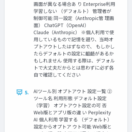
画面が異なる場合あ り Enterprise利用
学習しない （デフォルト） 管理者が
制御可能 同一設定（Anthropic管 理画
面） ChatGPT（OpenAI）
Claude（Anthropic） ※個人利用で使
用しているもので記憶を遡り、当時オ
プトアウトしたはずなので、 もしかし
たらデフォルトの設定に齟齬があるか
もしれません 使用する際は、デフォル
トで大丈夫だからとは思わずに必ず各
自で確認してください
AIツール別 オプトアウト 設定一覧 ②
5.
ツール名 利用形態 デフォルト設定
（学習） オプトアウト設定の可 否
Web版とアプリ版の違 い Perplexity
AI 個人利用 学習する （デフォルト）
設定からオプトア ウト可能 Web版と