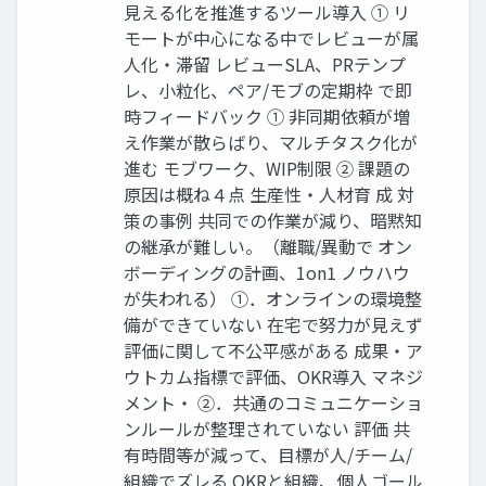
見える化を推進するツール導入 ① リ
モートが中心になる中でレビューが属
人化・滞留 レビューSLA、PRテンプ
レ、小粒化、ペア/モブの定期枠 で即
時フィードバック ① 非同期依頼が増
え作業が散らばり、マルチタスク化が
進む モブワーク、WIP制限 ② 課題の
原因は概ね４点 生産性・人材育 成 対
策の事例 共同での作業が減り、暗黙知
の継承が難しい。（離職/異動で オン
ボーディングの計画、1on1 ノウハウ
が失われる） ①．オンラインの環境整
備ができていない 在宅で努力が見えず
評価に関して不公平感がある 成果・ア
ウトカム指標で評価、OKR導入 マネジ
メント・ ②．共通のコミュニケーショ
ンルールが整理されていない 評価 共
有時間等が減って、目標が人/チーム/
組織でズレる OKRと組織、個人ゴール