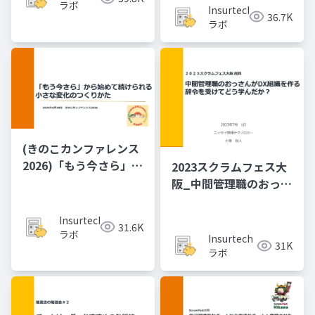
ラボ
Insurtech
36.7K
ラボ
(きのこカンファレンス
2026)「もう​今さら」か
2023スクラムフェス大
ら​始めて​続けられる、​
阪_中間管理職のおっさ
小さな​変化の​つくりか
んがDX組織を作る辞令
た
を受けてどう学んだ
Insurtech
31.6K
か？ 「ちょっと何言っ
ラボ
Insurtech
31K
ているかわかんない」
ラボ
と共にした１年間