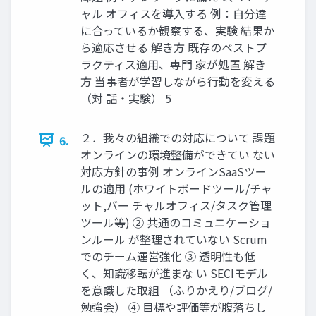
ャル オフィスを導入する 例：自分達
に合っているか観察する、実験 結果か
ら適応させる 解き方 既存のベストプ
ラクティス適用、専門 家が処置 解き
方 当事者が学習しながら行動を変える
（対 話・実験） 5
２．我々の組織での対応について 課題
6.
オンラインの環境整備ができてい ない
対応方針の事例 オンラインSaaSツー
ルの適用 (ホワイトボードツール/チャ
ット,バー チャルオフィス/タスク管理
ツール等) ② 共通のコミュニケーショ
ンルール が整理されていない Scrum
でのチーム運営強化 ③ 透明性も低
く、知識移転が進まな い SECIモデル
を意識した取組 （ふりかえり/ブログ/
勉強会） ④ 目標や評価等が腹落ちし