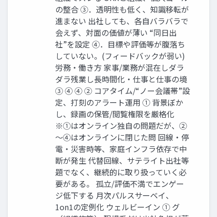
の整合 ③．透明性も低く、知識移転が
進まない 出社しても、各自バラバラで
会えず、対面の価値が薄い “同日出
社”を設定 ④．目標や評価等が腹落ち
していない。(フィードバックが弱い)
労務・働き方 家事/業務が混在しダラ
ダラ残業し長時間化・仕事と仕事の境
③ ④ ④ ② コアタイム/“ノー会議帯”設
定、打刻のアラート運用 ① 背景ぼか
し、録画の保管/閲覧権限を厳格化
※①はオンライン独自の問題だが、②
～④はオンラインに閉じた問 回線・停
電・災害時等、家庭インフラ依存で中
断が発生 代替回線、サテライト出社等
題でなく、継続的に取り扱っていく必
要がある。 孤立/評価不満でエンゲー
ジ低下する 月次パルスサーベイ、
1on1の定例化 ウェルビーイン ① グ