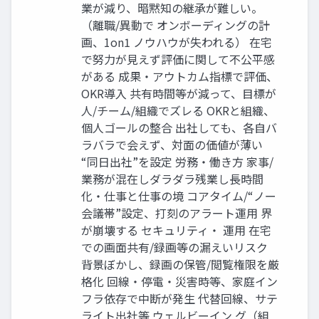
業が減り、暗黙知の継承が難しい。
（離職/異動で オンボーディングの計
画、1on1 ノウハウが失われる） 在宅
で努力が見えず評価に関して不公平感
がある 成果・アウトカム指標で評価、
OKR導入 共有時間等が減って、目標が
人/チーム/組織でズレる OKRと組織、
個人ゴールの整合 出社しても、各自バ
ラバラで会えず、対面の価値が薄い
“同日出社”を設定 労務・働き方 家事/
業務が混在しダラダラ残業し長時間
化・仕事と仕事の境 コアタイム/“ノー
会議帯”設定、打刻のアラート運用 界
が崩壊する セキュリティ・ 運用 在宅
での画面共有/録画等の漏えいリスク
背景ぼかし、録画の保管/閲覧権限を厳
格化 回線・停電・災害時等、家庭イン
フラ依存で中断が発生 代替回線、サテ
ライト出社等 ウェルビーイン グ（組