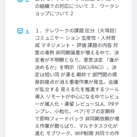
の組織での対応について ３．ワークシ
ョップについて 2
１．テレワークの課題 区分（大項目）
3.
コミュニケー ション 生産性・人材育
成 マネジメント・ 評価 課題の内容 対
策の事例 非同期偏重が増える中で、決
定者が不明瞭となり、意思決定 「誰が
決めるか」を明示（DACI/RACI）、決
定は短い同 が滞る 期枠で 部門間の偶
発的接点が消え重複作業が発生。会議
が乱立する 見える化を推進するツール
導入 リモートが中心になる中でレビュ
ーが属人化・滞留 レビューSLA、PRテ
ンプレ、小粒化、ペア/モブの定期枠
で即時フィードバック 非同期依頼が増
え作業が散らばり、マルチタスク化が
進む モブワーク、WIP制限 共同での作