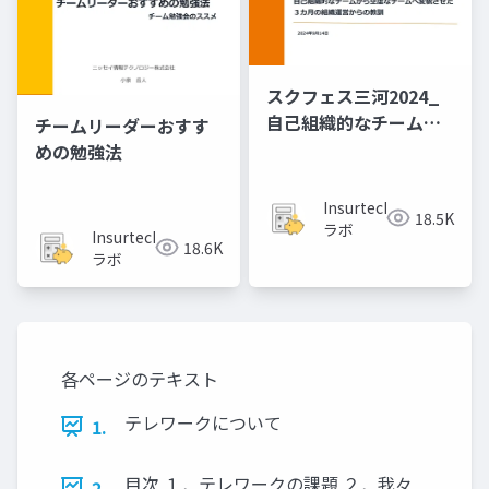
スクフェス三河2024_
自己組織的なチームか
チームリーダーおすす
ら空虚なチームへ変貌
めの勉強法
させた３カ月の組織運
営からの教訓
Insurtech
18.5K
ラボ
Insurtech
18.6K
ラボ
各ページのテキスト
テレワークについて
1.
目次 １．テレワークの課題 ２．我々
2.