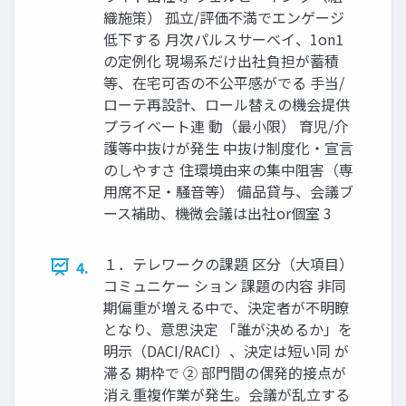
織施策） 孤立/評価不満でエンゲージ
低下する 月次パルスサーベイ、1on1
の定例化 現場系だけ出社負担が蓄積
等、在宅可否の不公平感がでる 手当/
ローテ再設計、ロール替えの機会提供
プライベート連 動（最小限） 育児/介
護等中抜けが発生 中抜け制度化・宣言
のしやすさ 住環境由来の集中阻害（専
用席不足・騒音等） 備品貸与、会議ブ
ース補助、機微会議は出社or個室 3
１．テレワークの課題 区分（大項目）
4.
コミュニケー ション 課題の内容 非同
期偏重が増える中で、決定者が不明瞭
となり、意思決定 「誰が決めるか」を
明示（DACI/RACI）、決定は短い同 が
滞る 期枠で ② 部門間の偶発的接点が
消え重複作業が発生。会議が乱立する