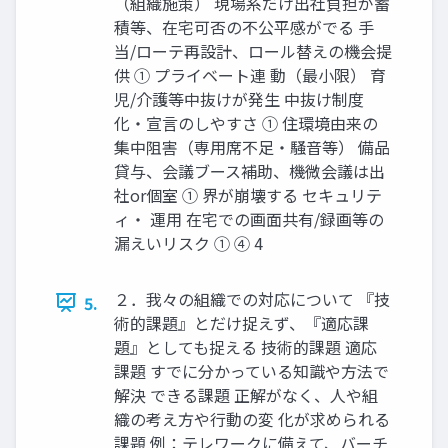
（組織施策） 現場系だけ出社負担が蓄
積等、在宅可否の不公平感がでる 手
当/ローテ再設計、ロール替えの機会提
供 ① プライベート連 動（最小限） 育
児/介護等中抜けが発生 中抜け制度
化・宣言のしやすさ ① 住環境由来の
集中阻害（専用席不足・騒音等） 備品
貸与、会議ブース補助、機微会議は出
社or個室 ① 界が崩壊する セキュリテ
ィ・ 運用 在宅での画面共有/録画等の
漏えいリスク ① ④ 4
２．我々の組織での対応について 『技
5.
術的課題』とだけ捉えず、『適応課
題』としても捉える 技術的課題 適応
課題 すでに分かっている知識や方法で
解決 できる課題 正解がなく、人や組
織の考え方や行動の変 化が求められる
課題 例：テレワークに備えて、バーチ