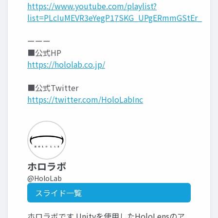
https://www.youtube.com/playlist?
list=PLcIuMEVR3eYegP17SKG_UPgERmmGStEr_
ーーー
■公式HP
https://hololab.co.jp/
■公式Twitter
https://twitter.com/HoloLabInc
ホロラボ
@HoloLab
スライド一覧
ホロラボです Unityを使用したHoloLensのア