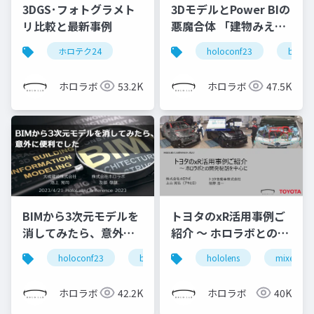
3DGS･フォトグラメト
3DモデルとPower BIの
リ比較と最新事例
悪魔合体 「建物みえる
くん」をつくってみ
ホロテク24
holoconf23
bim
た！
ホロラボ
53.2K
ホロラボ
47.5K
BIMから3次元モデルを
トヨタのxR活用事例ご
消してみたら、意外に
紹介 ～ ホロラボとの開
便利でした
発秘話を中心に (ホロラ
holoconf23
bim
hololens
mixed real
ボカンファレンス 2022
トヨタ自動車株式会社
ホロラボ
42.2K
ホロラボ
40K
栢野様 発表スライド)