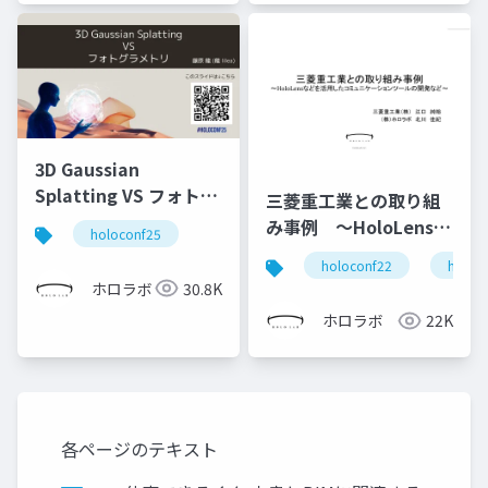
3D Gaussian
Splatting VS フォトグ
三菱重工業との取り組
ラメトリ
み事例 ～HoloLensな
holoconf25
どを活用した現場向け
holoconf22
holole
コミュニケーションツ
ホロラボ
30.8K
ールの開発～
ホロラボ
22K
各ページのテキスト