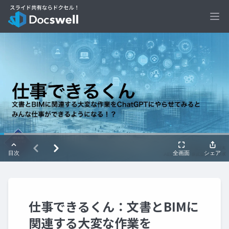
Ope
仕事できるくん：文書とBIMに
関連する大変な作業を