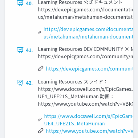
Learning Resources 公式ドキュメント
40.
https://dev.epicgames.com/documentation
us/metahuman/metahuman-documentatio
https://dev.epicgames.com/documentati
us/metahuman/metahuman-documentat
Learning Resources DEV COMMUNITY × 
41.
https://dev.epicgames.com/community/m
https://dev.epicgames.com/communit
Learning Resources スライド：
42.
https://www.docswell.com/s/EpicGamesJa
UE4_UFE21S_MetaHuman 動画：
https://www.youtube.com/watch?v=VBkOX
https://www.docswell.com/s/EpicGame
UE4_UFE21S_MetaHuman
https://www.youtube.com/watch?v=VB