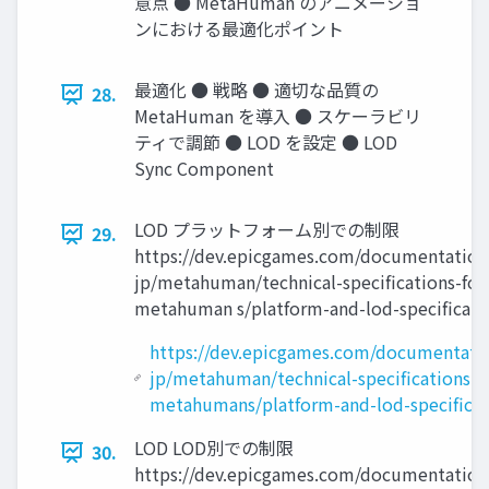
意点 ● MetaHuman のアニメーショ
ンにおける最適化ポイント
最適化 ● 戦略 ● 適切な品質の
28.
MetaHuman を導入 ● スケーラビリ
ティで調節 ● LOD を設定 ● LOD
Sync Component
LOD プラットフォーム別での制限
29.
https://dev.epicgames.com/documentation/
jp/metahuman/technical-speciﬁcations-for
metahuman s/platform-and-lod-speciﬁcati
https://dev.epicgames.com/documentatio
jp/metahuman/technical-specifications-f
metahumans/platform-and-lod-specificat
LOD LOD別での制限
30.
https://dev.epicgames.com/documentation/