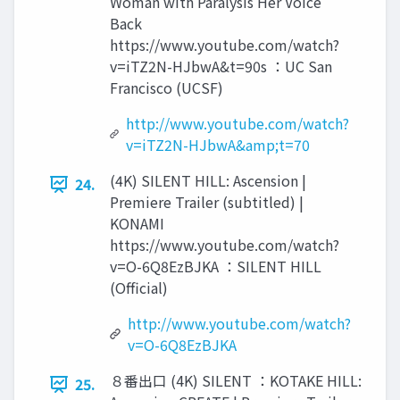
Woman with Paralysis Her Voice
Back
https://www.youtube.com/watch?
v=iTZ2N-HJbwA&t=90s ：UC San
Francisco (UCSF)
http://www.youtube.com/watch?
v=iTZ2N-HJbwA&amp;t=70
(4K) SILENT HILL: Ascension |
24.
Premiere Trailer (subtitled) |
KONAMI
https://www.youtube.com/watch?
v=O-6Q8EzBJKA ：SILENT HILL
(Oﬃcial)
http://www.youtube.com/watch?
v=O-6Q8EzBJKA
８番出口 (4K) SILENT ：KOTAKE HILL:
25.