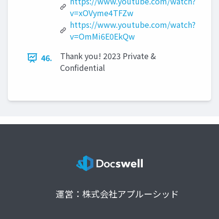
https://www.youtube.com/watch?
v=xOVyme4TFZw
https://www.youtube.com/watch?
v=OmMi6E0EkQw
Thank you! 2023 Private &
46.
Confidential
運営：株式会社アプルーシッド