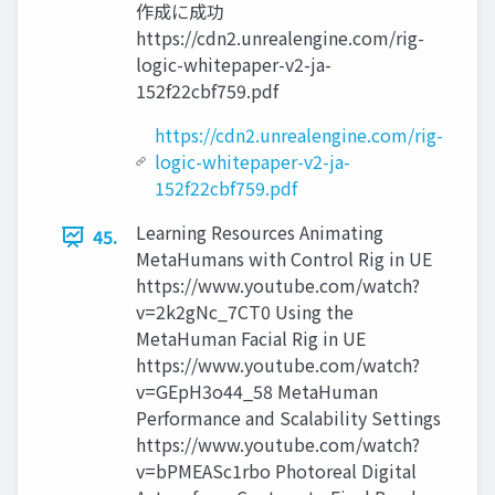
作成に成功
https://cdn2.unrealengine.com/rig-
logic-whitepaper-v2-ja-
152f22cbf759.pdf
https://cdn2.unrealengine.com/rig-
logic-whitepaper-v2-ja-
152f22cbf759.pdf
Learning Resources Animating
45.
MetaHumans with Control Rig in UE
https://www.youtube.com/watch?
v=2k2gNc_7CT0 Using the
MetaHuman Facial Rig in UE
https://www.youtube.com/watch?
v=GEpH3o44_58 MetaHuman
Performance and Scalability Settings
https://www.youtube.com/watch?
v=bPMEASc1rbo Photoreal Digital