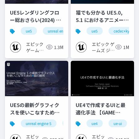
UE5レンダリングフロ
猫でも分かる UE5.0,
ー総おさらい(2024) 基
5.1 におけるアニメーシ
礎編！
ョンの新機能について
ue5
unreal engine
ue-rendering
ue5
cedec+kyushu
[CEDEC+KYUSHU
【CEDEC+KYUSHU
2024]
2022】
エピック
エピック ゲ
1.3M
1M
ゲームズ
ームズ ジャ
ジャパン
パン
UE5の最新グラフィク
UE4で作成するUIと最
スを使いこなすための4
適化手法 【GAME
個の勘所
CREATORS
unreal engine 5
ue5
cedec
ue4
ue-ui
cedec+kyushu
[CEDEC+KYUSHU
CONFERENCE '20】
2023]
エピッ
エピッ