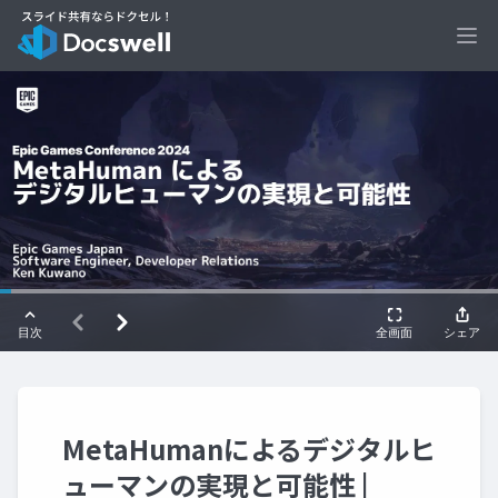
Ope
MetaHumanによるデジタルヒ
ューマンの実現と可能性 |