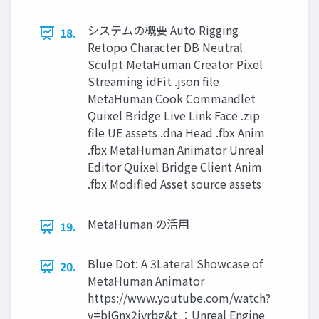
システムの概要 Auto Rigging
18.
Retopo Character DB Neutral
Sculpt MetaHuman Creator Pixel
Streaming idFit .json ﬁle
MetaHuman Cook Commandlet
Quixel Bridge Live Link Face .zip
ﬁle UE assets .dna Head .fbx Anim
.fbx MetaHuman Animator Unreal
Editor Quixel Bridge Client Anim
.fbx Modiﬁed Asset source assets
MetaHuman の活用
19.
Blue Dot: A 3Lateral Showcase of
20.
MetaHuman Animator
https://www.youtube.com/watch?
v=bIGnx2jvrbg&t ：Unreal Engine