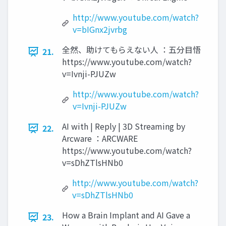
http://www.youtube.com/watch?
v=bIGnx2jvrbg
全然、助けてもらえない人 ：五分目悟
21.
https://www.youtube.com/watch?
v=Ivnji-PJUZw
http://www.youtube.com/watch?
v=Ivnji-PJUZw
AI with | Reply | 3D Streaming by
22.
Arcware ：ARCWARE
https://www.youtube.com/watch?
v=sDhZTlsHNb0
http://www.youtube.com/watch?
v=sDhZTlsHNb0
How a Brain Implant and AI Gave a
23.