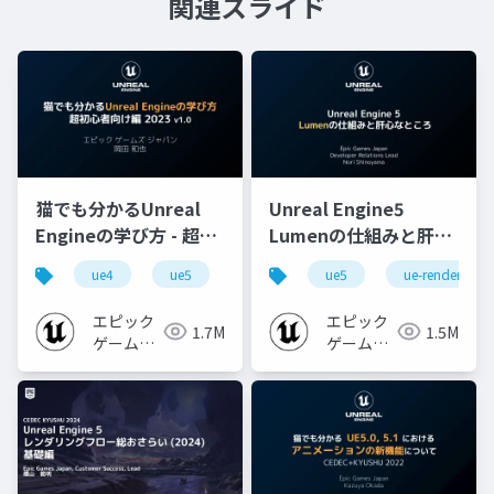
関連スライド
猫でも分かるUnreal
Unreal Engine5
Engineの学び方 - 超初
Lumenの仕組みと肝心
心者向け編 - 2023 v1.0
なところ
ue4
ue5
ue-beginner
ue5
ue-rendering
エピック
エピック
1.7M
1.5M
ゲームズ
ゲームズ
ジャパン
ジャパン