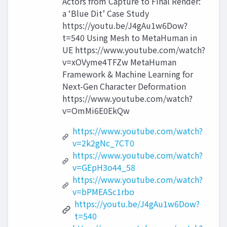
Actors from Capture to Final Render:
a ‘Blue Dit’ Case Study
https://youtu.be/J4gAu1w6Dow?
t=540 Using Mesh to MetaHuman in
UE https://www.youtube.com/watch?
v=xOVyme4TFZw MetaHuman
Framework & Machine Learning for
Next-Gen Character Deformation
https://www.youtube.com/watch?
v=OmMi6E0EkQw
https://www.youtube.com/watch?
v=2k2gNc_7CT0
https://www.youtube.com/watch?
v=GEpH3o44_58
https://www.youtube.com/watch?
v=bPMEASc1rbo
https://youtu.be/J4gAu1w6Dow?
t=540