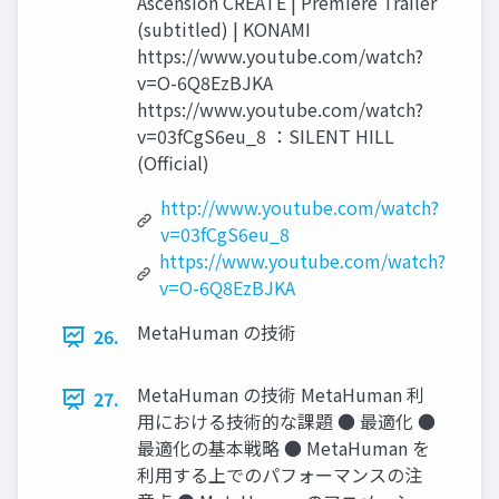
Ascension CREATE | Premiere Trailer
(subtitled) | KONAMI
https://www.youtube.com/watch?
v=O-6Q8EzBJKA
https://www.youtube.com/watch?
v=03fCgS6eu_8 ：SILENT HILL
(Oﬃcial)
http://www.youtube.com/watch?
v=03fCgS6eu_8
https://www.youtube.com/watch?
v=O-6Q8EzBJKA
MetaHuman の技術
26.
MetaHuman の技術 MetaHuman 利
27.
用における技術的な課題 ● 最適化 ●
最適化の基本戦略 ● MetaHuman を
利用する上でのパフォーマンスの注