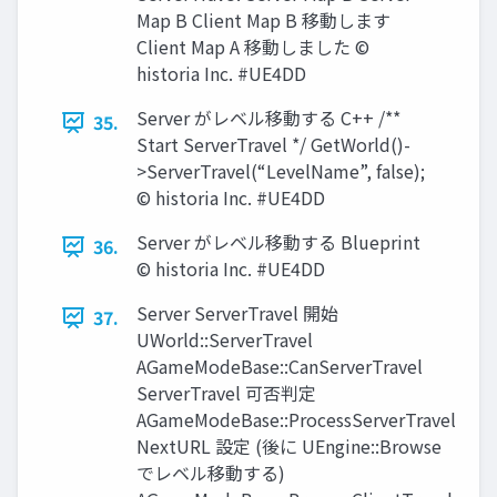
Map B Client Map B 移動します
Client Map A 移動しました ©
historia Inc. #UE4DD
Server がレベル移動する C++ /**
35.
Start ServerTravel */ GetWorld()-
>ServerTravel(“LevelName”, false);
© historia Inc. #UE4DD
Server がレベル移動する Blueprint
36.
© historia Inc. #UE4DD
Server ServerTravel 開始
37.
UWorld::ServerTravel
AGameModeBase::CanServerTravel
ServerTravel 可否判定
AGameModeBase::ProcessServerTravel
NextURL 設定 (後に UEngine::Browse
でレベル移動する)