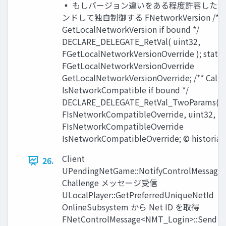
▪ もしバージョン違いをある程度許容した
ンドして独自制御する FNetworkVersion /** Ca
GetLocalNetworkVersion if bound */
DECLARE_DELEGATE_RetVal( uint32,
FGetLocalNetworkVersionOverride ); static
FGetLocalNetworkVersionOverride
GetLocalNetworkVersionOverride; /** Calle
IsNetworkCompatible if bound */
DECLARE_DELEGATE_RetVal_TwoParams( b
FIsNetworkCompatibleOverride, uint32, uint
FIsNetworkCompatibleOverride
IsNetworkCompatibleOverride; © historia 
Client
26.
UPendingNetGame::NotifyControlMessage
Challenge メッセージ受信
ULocalPlayer::GetPreferredUniqueNetId
OnlineSubsystem から Net ID を取得
FNetControlMessage<NMT_Login>::Send