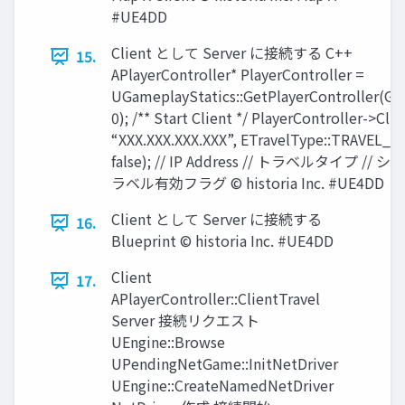
#UE4DD
Client として Server に接続する C++
15.
APlayerController* PlayerController =
UGameplayStatics::GetPlayerController(Ge
0); /** Start Client */ PlayerController->Cli
“XXX.XXX.XXX.XXX”, ETravelType::TRAVEL_A
false); // IP Address // トラベルタイプ //
ラベル有効フラグ © historia Inc. #UE4DD
Client として Server に接続する
16.
Blueprint © historia Inc. #UE4DD
Client
17.
APlayerController::ClientTravel
Server 接続リクエスト
UEngine::Browse
UPendingNetGame::InitNetDriver
UEngine::CreateNamedNetDriver