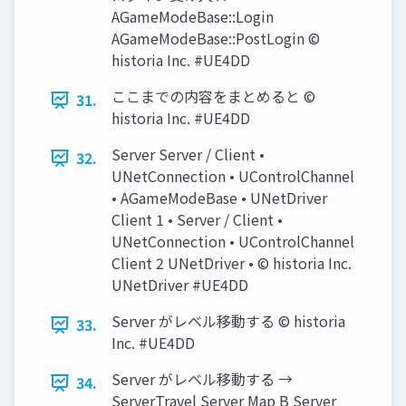
AGameModeBase::Login
AGameModeBase::PostLogin ©
historia Inc. #UE4DD
ここまでの内容をまとめると ©
31.
historia Inc. #UE4DD
Server Server / Client •
32.
UNetConnection • UControlChannel
• AGameModeBase • UNetDriver
Client 1 • Server / Client •
UNetConnection • UControlChannel
Client 2 UNetDriver • © historia Inc.
UNetDriver #UE4DD
Server がレベル移動する © historia
33.
Inc. #UE4DD
Server がレベル移動する →
34.
ServerTravel Server Map B Server