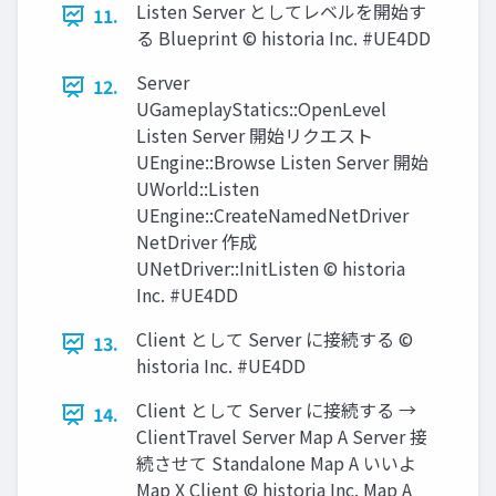
Listen Server としてレベルを開始す
11.
る Blueprint © historia Inc. #UE4DD
Server
12.
UGameplayStatics::OpenLevel
Listen Server 開始リクエスト
UEngine::Browse Listen Server 開始
UWorld::Listen
UEngine::CreateNamedNetDriver
NetDriver 作成
UNetDriver::InitListen © historia
Inc. #UE4DD
Client として Server に接続する ©
13.
historia Inc. #UE4DD
Client として Server に接続する →
14.
ClientTravel Server Map A Server 接
続させて Standalone Map A いいよ
Map X Client © historia Inc. Map A