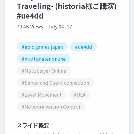
Traveling- (historia様ご講演)
#ue4dd
70.4K Views
July 04, 17
#epic games japan
#ue4dd
#multiplater online
#Multiplayer Online
#Server and Client connection
#Level Movement
#UE4
#Network Version Control
スライド概要