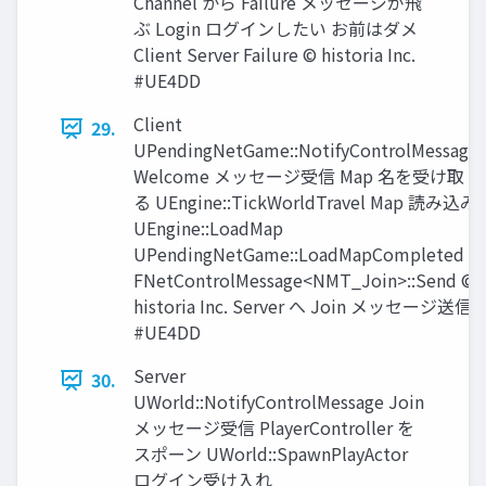
Channel から Failure メッセージが飛
ぶ Login ログインしたい お前はダメ
Client Server Failure © historia Inc.
#UE4DD
Client
29.
UPendingNetGame::NotifyControlMessage
Welcome メッセージ受信 Map 名を受け取
る UEngine::TickWorldTravel Map 読み込み
UEngine::LoadMap
UPendingNetGame::LoadMapCompleted
FNetControlMessage<NMT_Join>::Send ©
historia Inc. Server へ Join メッセージ送信
#UE4DD
Server
30.
UWorld::NotifyControlMessage Join
メッセージ受信 PlayerController を
スポーン UWorld::SpawnPlayActor
ログイン受け入れ