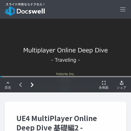
Ope
UE4 MultiPlayer Online
Deep Dive 基礎編2 -