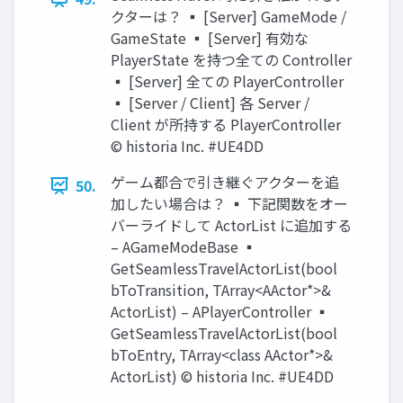
クターは？ ▪ [Server] GameMode /
GameState ▪ [Server] 有効な
PlayerState を持つ全ての Controller
▪ [Server] 全ての PlayerController
▪ [Server / Client] 各 Server /
Client が所持する PlayerController
© historia Inc. #UE4DD
ゲーム都合で引き継ぐアクターを追
50.
加したい場合は？ ▪ 下記関数をオー
バーライドして ActorList に追加する
– AGameModeBase ▪
GetSeamlessTravelActorList(bool
bToTransition, TArray<AActor*>&
ActorList) – APlayerController ▪
GetSeamlessTravelActorList(bool
bToEntry, TArray<class AActor*>&
ActorList) © historia Inc. #UE4DD