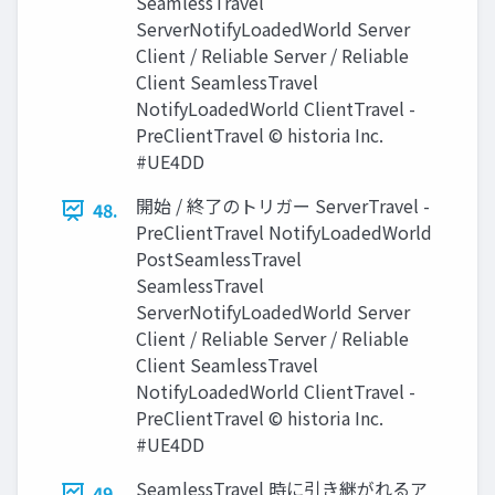
SeamlessTravel
ServerNotifyLoadedWorld Server
Client / Reliable Server / Reliable
Client SeamlessTravel
NotifyLoadedWorld ClientTravel -
PreClientTravel © historia Inc.
#UE4DD
開始 / 終了のトリガー ServerTravel -
48.
PreClientTravel NotifyLoadedWorld
PostSeamlessTravel
SeamlessTravel
ServerNotifyLoadedWorld Server
Client / Reliable Server / Reliable
Client SeamlessTravel
NotifyLoadedWorld ClientTravel -
PreClientTravel © historia Inc.
#UE4DD
SeamlessTravel 時に引き継がれるア
49.