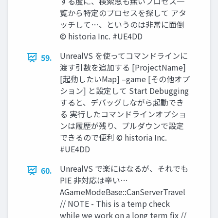
する度に、検索窓も無いプロセス一
覧から特定のプロセスを探して アタ
ッチして…、というのは非常に面倒
© historia Inc. #UE4DD
UnrealVS を使ってコマンドラインに
59.
渡す引数を追加する [ProjectName]
[起動したいMap] –game [その他オプ
ション] と設定して Start Debugging
すると、デバッグしながら起動でき
る 実行したコマンドラインオプショ
ンは履歴が残り、プルダウンで設定
できるので便利 © historia Inc.
#UE4DD
UnrealVS で楽にはなるが、それでも
60.
PIE 非対応は辛い…
AGameModeBase::CanServerTravel
// NOTE - This is a temp check
while we work on a long term fix //