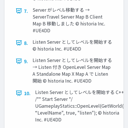
Server がレベル移動する →
7.
ServerTravel Server Map B Client
Map B 移動しました © historia Inc.
#UE4DD
Listen Server としてレベルを開始する
8.
© historia Inc. #UE4DD
Listen Server としてレベルを開始する
9.
→ Listen 付き OpenLevel Server Map
A Standalone Map X Map A で Listen
開始 © historia Inc. #UE4DD
Listen Server としてレベルを開始する C++
10.
/** Start Server */
UGameplayStatics::OpenLevel(GetWorld(),
“LevelName", true, "listen"); © historia
Inc. #UE4DD