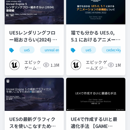
UE5レンダリングフロ
猫でも分かる UE5.0,
ー総おさらい(2024) 基
5.1 におけるアニメーシ
礎編！
ョンの新機能について
ue5
unreal engine
ue-rendering
ue5
cedec+kyushu
[CEDEC+KYUSHU
【CEDEC+KYUSHU
2024]
2022】
エピック
エピック ゲ
1.3M
1M
ゲームズ
ームズ ジャ
ジャパン
パン
UE5の最新グラフィク
UE4で作成するUIと最
スを使いこなすための4
適化手法 【GAME