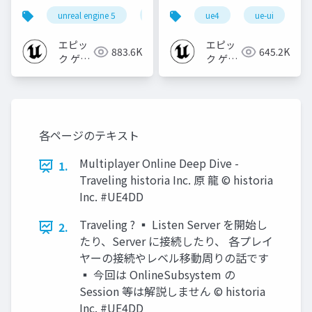
個の勘所
CREATORS
unreal engine 5
ue5
cedec
ue4
ue-ui
cedec+kyushu
[CEDEC+KYUSHU
CONFERENCE '20】
2023]
エピッ
エピッ
883.6K
645.2K
ク ゲー
ク ゲー
ムズ ジ
ムズ ジ
ャパン
ャパン
各ページのテキスト
Multiplayer Online Deep Dive -
1.
Traveling historia Inc. 原 龍 © historia
Inc. #UE4DD
Traveling ? ▪ Listen Server を開始し
2.
たり、Server に接続したり、 各プレイ
ヤーの接続やレベル移動周りの話です
▪ 今回は OnlineSubsystem の
Session 等は解説しません © historia
Inc. #UE4DD