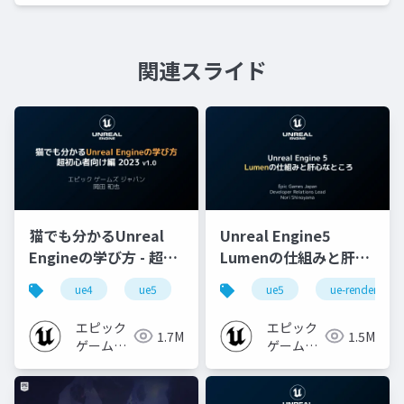
関連スライド
猫でも分かるUnreal
Unreal Engine5
Engineの学び方 - 超初
Lumenの仕組みと肝心
心者向け編 - 2023 v1.0
なところ
ue4
ue5
ue-beginner
ue5
ue-rendering
エピック
エピック
1.7M
1.5M
ゲームズ
ゲームズ
ジャパン
ジャパン