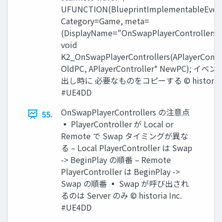
UFUNCTION(BlueprintImplementableEven
Category=Game, meta=
(DisplayName="OnSwapPlayerControllers"
void
K2_OnSwapPlayerControllers(APlayerContro
OldPC, APlayerController* NewPC); イ
出し時に 必要なものをコピーする © historia I
#UE4DD
OnSwapPlayerControllers の注意点
55.
▪ PlayerController が Local or
Remote で Swap タイミングが異な
る – Local PlayerController は Swap
-> BeginPlay の順番 – Remote
PlayerController は BeginPlay ->
Swap の順番 ▪ Swap が呼び出され
るのは Server のみ © historia Inc.
#UE4DD